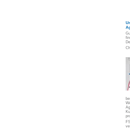
U
A
Gu
fi
De
Ch
be
We
Ag
Ku
pr
FS
ve