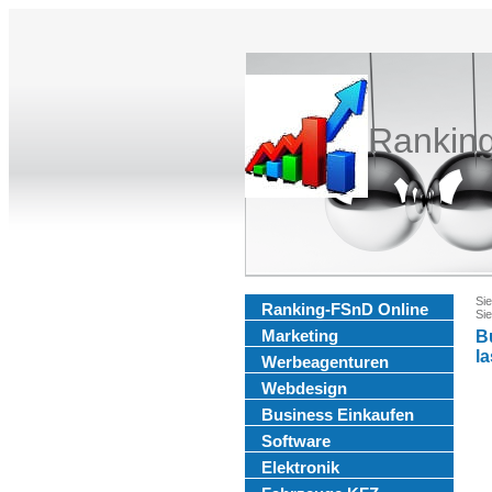
Rankin
Sie
Ranking-FSnD Online
Sie
Marketing
B
la
Werbeagenturen
Webdesign
Business Einkaufen
Software
Elektronik