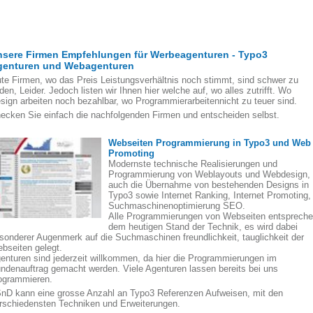
nsere Firmen Empfehlungen für Werbeagenturen - Typo3
genturen und Webagenturen
te Firmen, wo das Preis Leistungsverhältnis noch stimmt, sind schwer zu
nden, Leider. Jedoch listen wir Ihnen hier welche auf, wo alles zutrifft. Wo
sign arbeiten noch bezahlbar, wo Programmierarbeitennicht zu teuer sind.
ecken Sie einfach die nachfolgenden Firmen und entscheiden selbst.
Webseiten Programmierung in Typo3 und Web
Promoting
Modernste technische Realisierungen und
Programmierung von Weblayouts und Webdesign,
auch die Übernahme von bestehenden Designs in
Typo3 sowie Internet Ranking, Internet Promoting,
Suchmaschinenoptimierung SEO.
Alle Programmierungen von Webseiten entsprech
dem heutigen Stand der Technik, es wird dabei
sonderer Augenmerk auf die Suchmaschinen freundlichkeit, tauglichkeit der
bseiten gelegt.
enturen sind jederzeit willkommen, da hier die Programmierungen im
ndenauftrag gemacht werden. Viele Agenturen lassen bereits bei uns
ogrammieren.
nD kann eine grosse Anzahl an Typo3 Referenzen Aufweisen, mit den
rschiedensten Techniken und Erweiterungen.