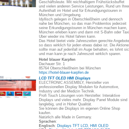
Geschäftsleute. Mit reichhaltigem Frühstücksbuffet
und vielen anderen Service Leistungen, Rund um Ihre
Aufenthalt im Hotel und für Erkundigungstouren in
München und Umgebung.
Idyllisch gelegen in Oberschleißheim und dennoch
nahe bei München, so das man Problemlos jederzeit
seine Erkundigungstouren in München machen kann,
München erleben kann und dann mit S-Bahn oder Taxi
Uber wieder ins Hotel fahren kann.
Das Hotel bietet viele Jahreszeiten gerechte Angebote
so dass wirklich für jeden etwas dabei ist. Die Aktion
sollte man auf jedenfall im Auge behalten, es lohnt si
und man kann je nach Jahreszeit wirklich sparen.
Hotel blauer Karpfen
Dachauer Str. 1
85764 Oberschleißheim bei München
https://hotel-blauer-karpfen.de
LCD TFT OLED HMI Displays
ELECTRONIC ASSEMBLY, Hersteller von
professionellen Display Modulen für Automotive,
Industry und der Medizin Technik.
Profi Touch Lösungen vom Hersteller. Interaktive
Displays und vieles mehr. Display Panel Module sind
langlebig, und in Hoher Qualität.
Sie können die Displays im eigenen Online Shop
kaufen.
Natürlich alle Made in Germany.
Sprachen
:
Englisch
:
Displays TFT LCD, HMI OLED