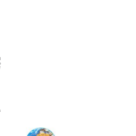
d
e
f
s