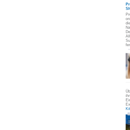
Pr
Sh
Pr
on
di
Na
De
Al
Su
fe
Üb
ih
Ei
Ex
Ki