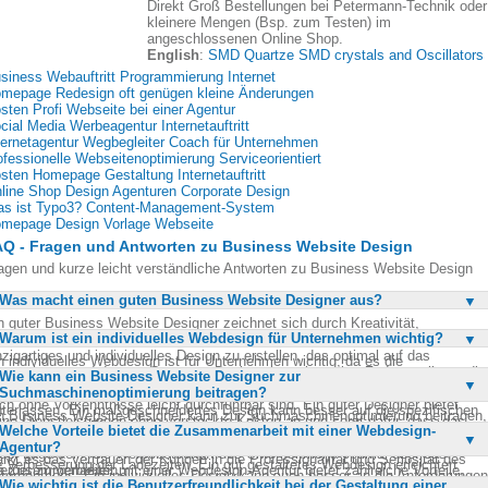
Direkt Groß Bestellungen bei Petermann-Technik oder
kleinere Mengen (Bsp. zum Testen) im
angeschlossenen Online Shop.
English
:
SMD Quartze SMD crystals and Oscillators
siness Webauftritt Programmierung Internet
mepage Redesign oft genügen kleine Änderungen
sten Profi Webseite bei einer Agentur
cial Media Werbeagentur Internetauftritt
ternetagentur Wegbegleiter Coach für Unternehmen
ofessionelle Webseitenoptimierung Serviceorientiert
sten Homepage Gestaltung Internetauftritt
line Shop Design Agenturen Corporate Design
s ist Typo3? Content-Management-System
mepage Design Vorlage Webseite
Q - Fragen und Antworten zu Business Website Design
agen und kurze leicht verständliche Antworten zu Business Website Design
Was macht einen guten Business Website Designer aus?
n guter Business Website Designer zeichnet sich durch Kreativität,
Warum ist ein individuelles Webdesign für Unternehmen wichtig?
ofessionalität und Transparenz aus. Er muss in der Lage sein, ein
nzigartiges und individuelles Design zu erstellen, das optimal auf das
n individuelles Webdesign ist für Unternehmen wichtig, da es die
ternehmen und dessen Corporate Design abgestimmt ist. Zudem sollte er die
Wie kann ein Business Website Designer zur
nzigartigkeit und die Marke des Unternehmens widerspiegelt. Es hilft, sich vo
bseite benutzerfreundlich und strukturiert programmieren, sodass Änderunge
Suchmaschinenoptimierung beitragen?
r Konkurrenz abzuheben und einen bleibenden Eindruck bei den Besuchern z
ch ohne Vorkenntnisse leicht durchführbar sind. Ein guter Designer bietet
nterlassen. Ein maßgeschneidertes Design kann besser auf die spezifischen
n Business Website Designer kann zur Suchmaschinenoptimierung beitragen,
ine Dienstleistungen ohne versteckte Kosten an und sorgt dafür, dass das
dürfnisse und Ziele des Unternehmens abgestimmt werden, was zu einer
Welche Vorteile bietet die Zusammenarbeit mit einer Webdesign-
dem er die Webseite suchmaschinenfreundlich gestaltet. Dies umfasst die
sign sowohl ästhetisch ansprechend als auch funktional ist. Letztlich sollte e
heren Benutzerfreundlichkeit und besseren Konversionsraten führt. Zudem
Agentur?
timierung der Seitenstruktur, die Verwendung von relevanten Keywords und
 der Lage sein, die Werbebotschaft des Unternehmens optimal über das
ärkt es das Vertrauen der Kunden in die Professionalität und Seriosität des
e Verbesserung der Ladezeiten. Ein gut gestaltetes Webdesign erleichtert
ternet zu verbreiten.
e Zusammenarbeit mit einer Webdesign-Agentur bietet zahlreiche Vorteile,
ternehmens. Ein individuelles Design kann auch besser an die Anforderungen
chmaschinen das Crawlen und Indexieren der Seite, was zu einer besseren
Wie wichtig ist die Benutzerfreundlichkeit bei der Gestaltung einer
runter Zugang zu einem breiten Spektrum an Dienstleistungen und