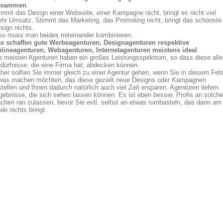
usammen
.
immt das Design einer Webseite, einer Kampagne nicht, bringt es nicht viel
hr Umsatz. Stimmt das Marketing, das Promoting nicht, bringt das schönste
sign nichts.
so muss man beides miteinander kombinieren.
s schaffen gute Werbeagenturen, Designagenturen respektive
lineagenturen, Webagenturen, Internetagenturen meistens ideal
.
e meisten Agenturen haben ein großes Leistungsspektrum, so dass diese alle
dürfnisse, die eine Firma hat, abdecken können.
her sollten Sie immer gleich zu einer Agentur gehen, wenn Sie in diesem Fel
was machen möchten, das diese gezielt neue Designs oder Kampagnen
stellen und Ihnen dadurch natürlich auch viel Zeit ersparen. Agenturen liefern
gebnisse, die sich sehen lassen können. Es ist eben besser, Profis an solche
chen ran zulassen, bevor Sie evtl. selbst an etwas rumbasteln, das dann am
de nichts bringt.