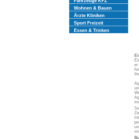
Fahrzeuge KFZ
Wohnen & Bauen
Ärzte Kliniken
Sport Freizeit
Essen & Trinken
Ei
Ei
er
fü
Ih
Ag
un
We
Ag
in
Se
Ze
In
pe
un
mi
Bu