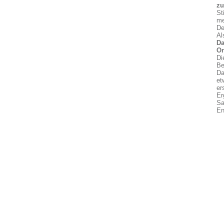
z
St
me
De
Al
Da
On
Di
Be
Da
et
er
Er
Sa
En