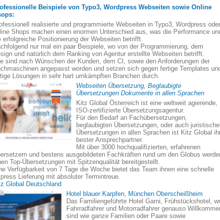
ofessionelle Beispiele von Typo3, Wordpress Webseiten sowie Online
ops:
ofessionell realisierte und programmierte Webseiten in Typo3, Wordpress ode
line Shops machen einen enormen Unterschied aus, was die Performance un
e erfolgreiche Positionierung der Webseiten betrifft.
chfolgend nur mal ein paar Beispiele, wo von der Programmierung, dem
sign und natürlich dem Ranking von Agentur erstellte Webseiten betrifft.
le sind nach Wünschen der Kunden, dem CI, sowie den Anforderungen der
chmaschinen angepasst worden und setzen sich gegen fertige Templates un
rtige Lösungen in sehr hart umkämpften Branchen durch.
Webseiten Übersetzung, Beglaubigte
Übersetzungen Dokumente in allen Sprachen
Kitz Global Österreich ist eine weltweit agierende,
ISO-zertifizierte Übersetzungsagentur.
Für den Bedarf an Fachübersetzungen,
beglaubigten Übersetzungen, oder auch juristisch
Übersetzungen in allen Sprachen ist Kitz Global ih
bester Ansprechpartner.
Mit über 3000 hochqualifizierten, erfahrenen
ersetzern und bestens ausgebildeten Fachkräften rund um den Globus werde
nen Top-Übersetzungen mit Spitzenqualität bereitgestellt.
ne Verfügbarkeit von 7 Tage die Woche bietet das Team ihnen eine schnelle
press Lieferung mit absoluter Termintreue.
tz Global Deutschland
Hotel blauer Karpfen, München Oberscheißheim
Das Familiengeführte Hotel Garni, Frühstückshotel, w
Fahrradfahrer und Motorradfahrer genauso Willkomme
sind wie ganze Familien oder Paare sowie