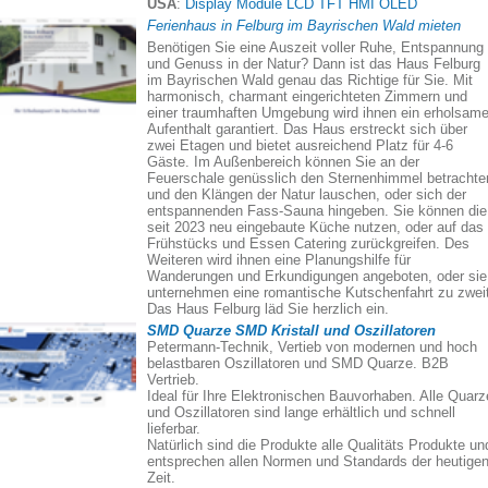
USA
:
Display Module LCD TFT HMI OLED
Ferienhaus in Felburg im Bayrischen Wald mieten
Benötigen Sie eine Auszeit voller Ruhe, Entspannung
und Genuss in der Natur? Dann ist das Haus Felburg
im Bayrischen Wald genau das Richtige für Sie. Mit
harmonisch, charmant eingerichteten Zimmern und
einer traumhaften Umgebung wird ihnen ein erholsame
Aufenthalt garantiert. Das Haus erstreckt sich über
zwei Etagen und bietet ausreichend Platz für 4-6
Gäste. Im Außenbereich können Sie an der
Feuerschale genüsslich den Sternenhimmel betrachte
und den Klängen der Natur lauschen, oder sich der
entspannenden Fass-Sauna hingeben. Sie können die
seit 2023 neu eingebaute Küche nutzen, oder auf das
Frühstücks und Essen Catering zurückgreifen. Des
Weiteren wird ihnen eine Planungshilfe für
Wanderungen und Erkundigungen angeboten, oder sie
unternehmen eine romantische Kutschenfahrt zu zweit
Das Haus Felburg läd Sie herzlich ein.
SMD Quarze SMD Kristall und Oszillatoren
Petermann-Technik, Vertieb von modernen und hoch
belastbaren Oszillatoren und SMD Quarze. B2B
Vertrieb.
Ideal für Ihre Elektronischen Bauvorhaben. Alle Quarz
und Oszillatoren sind lange erhältlich und schnell
lieferbar.
Natürlich sind die Produkte alle Qualitäts Produkte un
entsprechen allen Normen und Standards der heutige
Zeit.