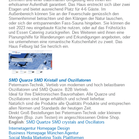
erholsamer Aufenthalt garantiert. Das Haus erstreckt sich über zwei
Etagen und bietet ausreichend Platz für 4-6 Gäste. Im
Außenbereich können Sie an der Feuerschale genüsslich den
Sternenhimmel betrachten und den Klängen der Natur lauschen,
oder sich der entspannenden Fass-Sauna hingeben. Sie können die
seit 2023 neu eingebaute Küche nutzen, oder auf das Frühstücks
und Essen Catering zurückgreifen. Des Weiteren wird ihnen eine
Planungshilfe für Wanderungen und Erkundigungen angeboten, oder
sie unternehmen eine romantische Kutschenfahrt zu zweit. Das
Haus Felburg läd Sie herzlich ein.
SMD Quarze SMD Kristall und Oszillatoren
Petermann-Technik, Vertieb von modernen und hoch belastbaren
Oszillatoren und SMD Quarze. B2B Vertrieb.
Ideal für Ihre Elektronischen Bauvorhaben. Alle Quarze und
Oszillatoren sind lange erhältlich und schnell lieferbar.
Natürlich sind die Produkte alle Qualitäts Produkte und entsprechen
allen Normen und Standards der heutigen Zeit.
Direkt Groß Bestellungen bei Petermann-Technik oder kleinere
Mengen (Bsp. zum Testen) im angeschlossenen Online Shop.
English
:
SMD Quartze SMD crystals and Oscillators
Internetagentur Homepage Design
Business Homepage München Agentur
Social Media Marketing Tools Plattformen