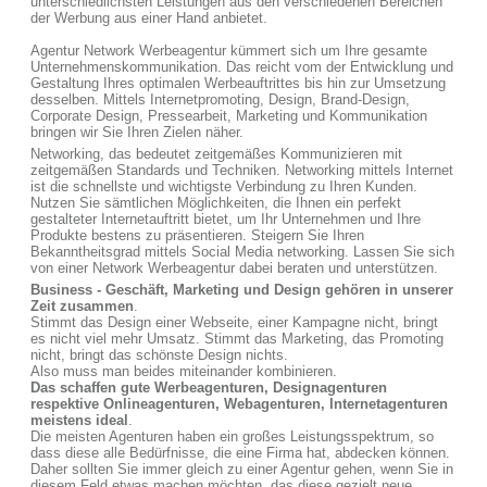
unterschiedlichsten Leistungen aus den verschiedenen Bereichen
der Werbung aus einer Hand anbietet.
Agentur Network Werbeagentur kümmert sich um Ihre gesamte
Unternehmenskommunikation. Das reicht vom der Entwicklung und
Gestaltung Ihres optimalen Werbeauftrittes bis hin zur Umsetzung
desselben. Mittels Internetpromoting, Design, Brand-Design,
Corporate Design, Pressearbeit, Marketing und Kommunikation
bringen wir Sie Ihren Zielen näher.
Networking, das bedeutet zeitgemäßes Kommunizieren mit
zeitgemäßen Standards und Techniken. Networking mittels Internet
ist die schnellste und wichtigste Verbindung zu Ihren Kunden.
Nutzen Sie sämtlichen Möglichkeiten, die Ihnen ein perfekt
gestalteter Internetauftritt bietet, um Ihr Unternehmen und Ihre
Produkte bestens zu präsentieren. Steigern Sie Ihren
Bekanntheitsgrad mittels Social Media networking. Lassen Sie sich
von einer Network Werbeagentur dabei beraten und unterstützen.
Business - Geschäft, Marketing und Design gehören in unserer
Zeit zusammen
.
Stimmt das Design einer Webseite, einer Kampagne nicht, bringt
es nicht viel mehr Umsatz. Stimmt das Marketing, das Promoting
nicht, bringt das schönste Design nichts.
Also muss man beides miteinander kombinieren.
Das schaffen gute Werbeagenturen, Designagenturen
respektive Onlineagenturen, Webagenturen, Internetagenturen
meistens ideal
.
Die meisten Agenturen haben ein großes Leistungsspektrum, so
dass diese alle Bedürfnisse, die eine Firma hat, abdecken können.
Daher sollten Sie immer gleich zu einer Agentur gehen, wenn Sie in
diesem Feld etwas machen möchten, das diese gezielt neue