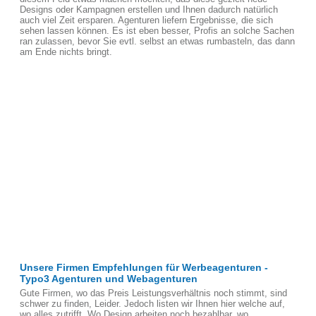
Designs oder Kampagnen erstellen und Ihnen dadurch natürlich
auch viel Zeit ersparen. Agenturen liefern Ergebnisse, die sich
sehen lassen können. Es ist eben besser, Profis an solche Sachen
ran zulassen, bevor Sie evtl. selbst an etwas rumbasteln, das dann
am Ende nichts bringt.
Unsere Firmen Empfehlungen für Werbeagenturen -
Typo3 Agenturen und Webagenturen
Gute Firmen, wo das Preis Leistungsverhältnis noch stimmt, sind
schwer zu finden, Leider. Jedoch listen wir Ihnen hier welche auf,
wo alles zutrifft. Wo Design arbeiten noch bezahlbar, wo