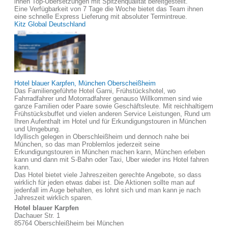
ihnen Top-Übersetzungen mit Spitzenqualität bereitgestellt.
Eine Verfügbarkeit von 7 Tage die Woche bietet das Team ihnen
eine schnelle Express Lieferung mit absoluter Termintreue.
Kitz Global Deutschland
Hotel blauer Karpfen, München Oberscheißheim
Das Familiengeführte Hotel Garni, Frühstückshotel, wo
Fahrradfahrer und Motorradfahrer genauso Willkommen sind wie
ganze Familien oder Paare sowie Geschäftsleute. Mit reichhaltigem
Frühstücksbuffet und vielen anderen Service Leistungen, Rund um
Ihren Aufenthalt im Hotel und für Erkundigungstouren in München
und Umgebung.
Idyllisch gelegen in Oberschleißheim und dennoch nahe bei
München, so das man Problemlos jederzeit seine
Erkundigungstouren in München machen kann, München erleben
kann und dann mit S-Bahn oder Taxi, Uber wieder ins Hotel fahren
kann.
Das Hotel bietet viele Jahreszeiten gerechte Angebote, so dass
wirklich für jeden etwas dabei ist. Die Aktionen sollte man auf
jedenfall im Auge behalten, es lohnt sich und man kann je nach
Jahreszeit wirklich sparen.
Hotel blauer Karpfen
Dachauer Str. 1
85764 Oberschleißheim bei München