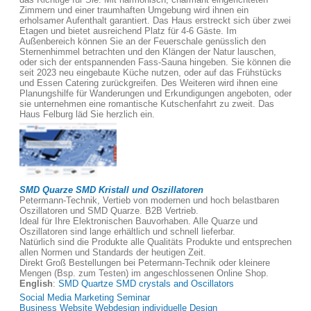
Zimmern und einer traumhaften Umgebung wird ihnen ein
erholsamer Aufenthalt garantiert. Das Haus erstreckt sich über zwei
Etagen und bietet ausreichend Platz für 4-6 Gäste. Im
Außenbereich können Sie an der Feuerschale genüsslich den
Sternenhimmel betrachten und den Klängen der Natur lauschen,
oder sich der entspannenden Fass-Sauna hingeben. Sie können die
seit 2023 neu eingebaute Küche nutzen, oder auf das Frühstücks
und Essen Catering zurückgreifen. Des Weiteren wird ihnen eine
Planungshilfe für Wanderungen und Erkundigungen angeboten, oder
sie unternehmen eine romantische Kutschenfahrt zu zweit. Das
Haus Felburg läd Sie herzlich ein.
SMD Quarze SMD Kristall und Oszillatoren
Petermann-Technik, Vertieb von modernen und hoch belastbaren
Oszillatoren und SMD Quarze. B2B Vertrieb.
Ideal für Ihre Elektronischen Bauvorhaben. Alle Quarze und
Oszillatoren sind lange erhältlich und schnell lieferbar.
Natürlich sind die Produkte alle Qualitäts Produkte und entsprechen
allen Normen und Standards der heutigen Zeit.
Direkt Groß Bestellungen bei Petermann-Technik oder kleinere
Mengen (Bsp. zum Testen) im angeschlossenen Online Shop.
English
:
SMD Quartze SMD crystals and Oscillators
Social Media Marketing Seminar
Business Website Webdesign individuelle Design