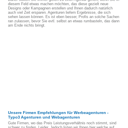
diesem Feld etwas machen möchten, das diese gezielt neue
Designs oder Kampagnen erstellen und Ihnen dadurch natürlich
auch viel Zeit ersparen. Agenturen liefern Ergebnisse, die sich
sehen lassen können. Es ist eben besser, Profis an solche Sachen
ran zulassen, bevor Sie evtl. selbst an etwas rumbasteln, das dann
am Ende nichts bringt.
Unsere Firmen Empfehlungen für Werbeagenturen -
Typo3 Agenturen und Webagenturen
Gute Firmen, wo das Preis Leistungsverhältnis noch stimmt, sind
schwer zu finden, Leider. Jedoch listen wir Ihnen hier welche auf,