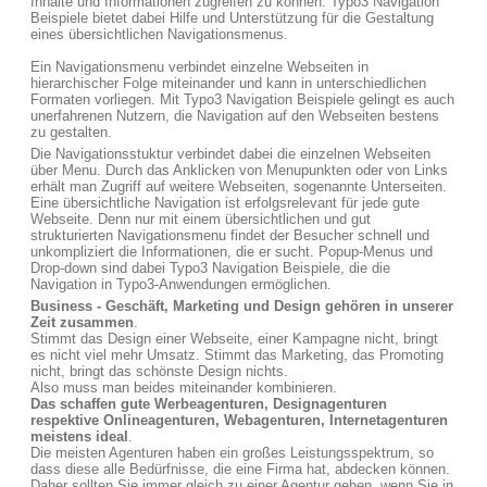
Inhalte und Informationen zugreifen zu können. Typo3 Navigation
Beispiele bietet dabei Hilfe und Unterstützung für die Gestaltung
eines übersichtlichen Navigationsmenus.
Ein Navigationsmenu verbindet einzelne Webseiten in
hierarchischer Folge miteinander und kann in unterschiedlichen
Formaten vorliegen. Mit Typo3 Navigation Beispiele gelingt es auch
unerfahrenen Nutzern, die Navigation auf den Webseiten bestens
zu gestalten.
Die Navigationsstuktur verbindet dabei die einzelnen Webseiten
über Menu. Durch das Anklicken von Menupunkten oder von Links
erhält man Zugriff auf weitere Webseiten, sogenannte Unterseiten.
Eine übersichtliche Navigation ist erfolgsrelevant für jede gute
Webseite. Denn nur mit einem übersichtlichen und gut
strukturierten Navigationsmenu findet der Besucher schnell und
unkompliziert die Informationen, die er sucht. Popup-Menus und
Drop-down sind dabei Typo3 Navigation Beispiele, die die
Navigation in Typo3-Anwendungen ermöglichen.
Business - Geschäft, Marketing und Design gehören in unserer
Zeit zusammen
.
Stimmt das Design einer Webseite, einer Kampagne nicht, bringt
es nicht viel mehr Umsatz. Stimmt das Marketing, das Promoting
nicht, bringt das schönste Design nichts.
Also muss man beides miteinander kombinieren.
Das schaffen gute Werbeagenturen, Designagenturen
respektive Onlineagenturen, Webagenturen, Internetagenturen
meistens ideal
.
Die meisten Agenturen haben ein großes Leistungsspektrum, so
dass diese alle Bedürfnisse, die eine Firma hat, abdecken können.
Daher sollten Sie immer gleich zu einer Agentur gehen, wenn Sie in