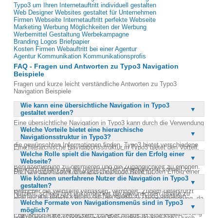
Typo3 um Ihren Internetauftritt individuell gestalten
Web Designer Websites gestaltet für Unternehmen
Firmen Webseite Internetauftritt perfekte Webseite
Marketing Werbung Möglichkeiten der Werbung
Werbemittel Gestaltung Werbekampagne
Branding Logos Briefpapier
Kosten Firmen Webauftritt bei einer Agentur
Agentur Kommunikation Kommunikationsprofis
FAQ - Fragen und Antworten zu Typo3 Navigation
Beispiele
Fragen und kurze leicht verständliche Antworten zu Typo3
Navigation Beispiele
Wie kann eine übersichtliche Navigation in Typo3
gestaltet werden?
Eine übersichtliche Navigation in Typo3 kann durch die Verwendung
Welche Vorteile bietet eine hierarchische
von klar strukturierten Menüs und Untermenüs erreicht werden. Es
Navigationsstruktur in Typo3?
ist wichtig, dass die Navigation intuitiv ist, damit Benutzer schnell
die gewünschten Informationen finden. Typo3 bietet verschiedene
Eine hierarchische Navigationsstruktur in Typo3 bietet den Vorteil,
Möglichkeiten, wie Popup-Menus und Drop-down-Menüs, um die
Welche Rolle spielt die Navigation für den Erfolg einer
dass Inhalte logisch und nachvollziehbar organisiert werden
Navigation zu verbessern. Diese Optionen helfen, die
Webseite?
können. Dies erleichtert es den Nutzern, sich auf der Webseite
Benutzerführung zu optimieren und die Zugänglichkeit zu erhöhen.
zurechtzufinden und die gewünschten Informationen schnell zu
Die Navigation spielt eine entscheidende Rolle für den Erfolg einer
Eine gut gestaltete Navigation trägt wesentlich zur
erreichen. Durch die klare Strukturierung wird die
Wie können unerfahrene Nutzer die Navigation in Typo3
Webseite, da sie maßgeblich die Benutzerfreundlichkeit
Benutzererfahrung bei und kann die Verweildauer auf der Webseite
Benutzerfreundlichkeit erhöht und die Wahrscheinlichkeit, dass
gestalten?
beeinflusst. Eine gut gestaltete Navigation ermöglicht es den
erhöhen.
Besucher die Webseite verlassen, verringert. Zudem unterstützt
Nutzern, schnell und unkompliziert die gewünschten Inhalte zu
Unerfahrene Nutzer können die Navigation in Typo3 gestalten,
eine gut durchdachte Hierarchie die Suchmaschinenoptimierung, da
finden, was die Verweildauer auf der Seite erhöht. Eine intuitive
Welche Formate von Navigationsmenüs sind in Typo3
indem sie auf vorgefertigte Templates und Module zurückgreifen,
Suchmaschinen die Inhalte besser indexieren können. Insgesamt
Navigation kann auch die Absprungrate reduzieren und die
möglich?
die Typo3 zur Verfügung stellt. Diese Tools sind benutzerfreundlich
trägt eine hierarchische Struktur zu einer positiven Nutzererfahrung
Conversion-Rate verbessern. Darüber hinaus ist eine klare
und erfordern keine tiefgehenden Programmierkenntnisse. Durch