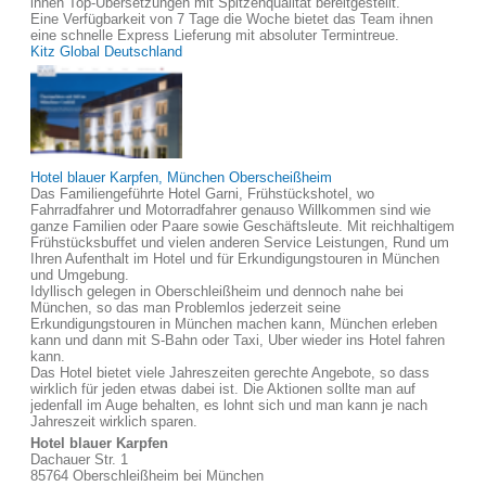
ihnen Top-Übersetzungen mit Spitzenqualität bereitgestellt.
Eine Verfügbarkeit von 7 Tage die Woche bietet das Team ihnen
eine schnelle Express Lieferung mit absoluter Termintreue.
Kitz Global Deutschland
Hotel blauer Karpfen, München Oberscheißheim
Das Familiengeführte Hotel Garni, Frühstückshotel, wo
Fahrradfahrer und Motorradfahrer genauso Willkommen sind wie
ganze Familien oder Paare sowie Geschäftsleute. Mit reichhaltigem
Frühstücksbuffet und vielen anderen Service Leistungen, Rund um
Ihren Aufenthalt im Hotel und für Erkundigungstouren in München
und Umgebung.
Idyllisch gelegen in Oberschleißheim und dennoch nahe bei
München, so das man Problemlos jederzeit seine
Erkundigungstouren in München machen kann, München erleben
kann und dann mit S-Bahn oder Taxi, Uber wieder ins Hotel fahren
kann.
Das Hotel bietet viele Jahreszeiten gerechte Angebote, so dass
wirklich für jeden etwas dabei ist. Die Aktionen sollte man auf
jedenfall im Auge behalten, es lohnt sich und man kann je nach
Jahreszeit wirklich sparen.
Hotel blauer Karpfen
Dachauer Str. 1
85764 Oberschleißheim bei München