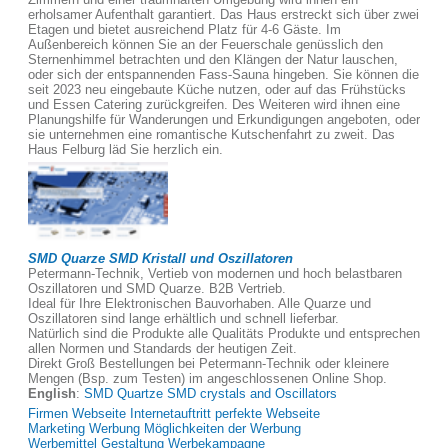
erholsamer Aufenthalt garantiert. Das Haus erstreckt sich über zwei
Etagen und bietet ausreichend Platz für 4-6 Gäste. Im
Außenbereich können Sie an der Feuerschale genüsslich den
Sternenhimmel betrachten und den Klängen der Natur lauschen,
oder sich der entspannenden Fass-Sauna hingeben. Sie können die
seit 2023 neu eingebaute Küche nutzen, oder auf das Frühstücks
und Essen Catering zurückgreifen. Des Weiteren wird ihnen eine
Planungshilfe für Wanderungen und Erkundigungen angeboten, oder
sie unternehmen eine romantische Kutschenfahrt zu zweit. Das
Haus Felburg läd Sie herzlich ein.
SMD Quarze SMD Kristall und Oszillatoren
Petermann-Technik, Vertieb von modernen und hoch belastbaren
Oszillatoren und SMD Quarze. B2B Vertrieb.
Ideal für Ihre Elektronischen Bauvorhaben. Alle Quarze und
Oszillatoren sind lange erhältlich und schnell lieferbar.
Natürlich sind die Produkte alle Qualitäts Produkte und entsprechen
allen Normen und Standards der heutigen Zeit.
Direkt Groß Bestellungen bei Petermann-Technik oder kleinere
Mengen (Bsp. zum Testen) im angeschlossenen Online Shop.
English
:
SMD Quartze SMD crystals and Oscillators
Firmen Webseite Internetauftritt perfekte Webseite
Marketing Werbung Möglichkeiten der Werbung
Werbemittel Gestaltung Werbekampagne