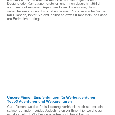
Designs oder Kampagnen erstellen und Ihnen dadurch natürlich
auch viel Zeit ersparen. Agenturen liefern Ergebnisse, die sich
sehen lassen können. Es ist eben besser, Profis an solche Sachen
ran zulassen, bevor Sie evtl. selbst an etwas rumbasteln, das dann
am Ende nichts bringt.
Unsere Firmen Empfehlungen für Werbeagenturen -
Typo3 Agenturen und Webagenturen
Gute Firmen, wo das Preis Leistungsverhältnis noch stimmt, sind
schwer zu finden, Leider. Jedoch listen wir Ihnen hier welche auf,
wo alles zutrifft. Wo Design arbeiten noch bezahlbar, wo