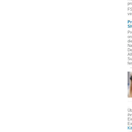
pr
FS
ve
Pr
Sh
Pr
on
di
Na
De
Al
Su
fe
Üb
ih
Ei
Ex
Ki