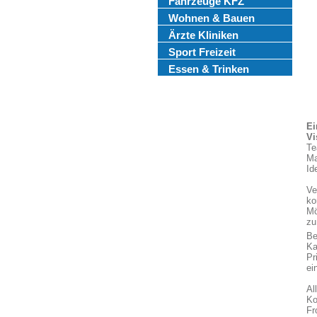
Fahrzeuge KFZ
Wohnen & Bauen
Ärzte Kliniken
Sport Freizeit
Essen & Trinken
Ei
Vi
Te
Ma
Id
Ve
ko
Mö
zu
Be
Ka
Pr
ei
Al
Ko
Fr