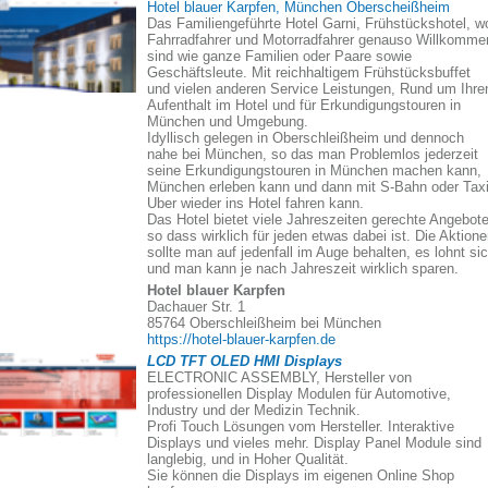
Hotel blauer Karpfen, München Oberscheißheim
Das Familiengeführte Hotel Garni, Frühstückshotel, w
Fahrradfahrer und Motorradfahrer genauso Willkomme
sind wie ganze Familien oder Paare sowie
Geschäftsleute. Mit reichhaltigem Frühstücksbuffet
und vielen anderen Service Leistungen, Rund um Ihre
Aufenthalt im Hotel und für Erkundigungstouren in
München und Umgebung.
Idyllisch gelegen in Oberschleißheim und dennoch
nahe bei München, so das man Problemlos jederzeit
seine Erkundigungstouren in München machen kann,
München erleben kann und dann mit S-Bahn oder Taxi
Uber wieder ins Hotel fahren kann.
Das Hotel bietet viele Jahreszeiten gerechte Angebote
so dass wirklich für jeden etwas dabei ist. Die Aktion
sollte man auf jedenfall im Auge behalten, es lohnt si
und man kann je nach Jahreszeit wirklich sparen.
Hotel blauer Karpfen
Dachauer Str. 1
85764 Oberschleißheim bei München
https://hotel-blauer-karpfen.de
LCD TFT OLED HMI Displays
ELECTRONIC ASSEMBLY, Hersteller von
professionellen Display Modulen für Automotive,
Industry und der Medizin Technik.
Profi Touch Lösungen vom Hersteller. Interaktive
Displays und vieles mehr. Display Panel Module sind
langlebig, und in Hoher Qualität.
Sie können die Displays im eigenen Online Shop