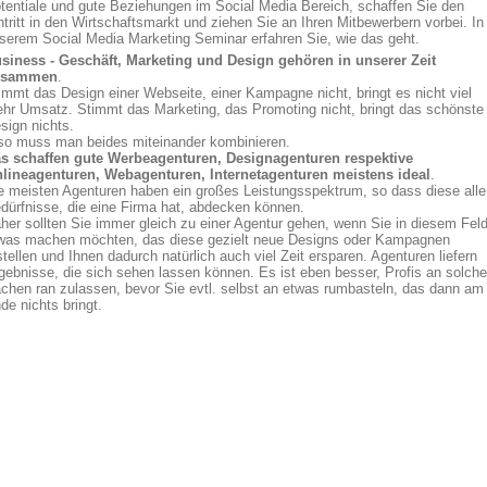
tentiale und gute Beziehungen im Social Media Bereich, schaffen Sie den
ntritt in den Wirtschaftsmarkt und ziehen Sie an Ihren Mitbewerbern vorbei. In
serem Social Media Marketing Seminar erfahren Sie, wie das geht.
siness - Geschäft, Marketing und Design gehören in unserer Zeit
usammen
.
immt das Design einer Webseite, einer Kampagne nicht, bringt es nicht viel
hr Umsatz. Stimmt das Marketing, das Promoting nicht, bringt das schönste
sign nichts.
so muss man beides miteinander kombinieren.
s schaffen gute Werbeagenturen, Designagenturen respektive
lineagenturen, Webagenturen, Internetagenturen meistens ideal
.
e meisten Agenturen haben ein großes Leistungsspektrum, so dass diese alle
dürfnisse, die eine Firma hat, abdecken können.
her sollten Sie immer gleich zu einer Agentur gehen, wenn Sie in diesem Fel
was machen möchten, das diese gezielt neue Designs oder Kampagnen
stellen und Ihnen dadurch natürlich auch viel Zeit ersparen. Agenturen liefern
gebnisse, die sich sehen lassen können. Es ist eben besser, Profis an solche
chen ran zulassen, bevor Sie evtl. selbst an etwas rumbasteln, das dann am
de nichts bringt.