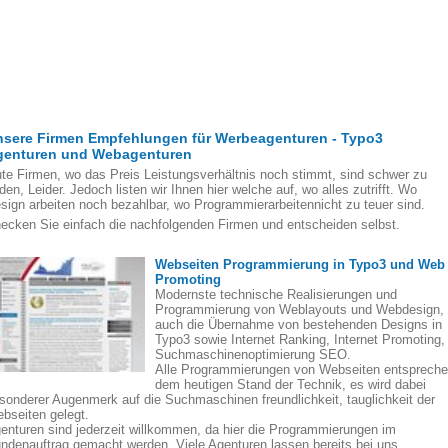
nsere Firmen Empfehlungen für Werbeagenturen - Typo3
genturen und Webagenturen
te Firmen, wo das Preis Leistungsverhältnis noch stimmt, sind schwer zu
nden, Leider. Jedoch listen wir Ihnen hier welche auf, wo alles zutrifft. Wo
sign arbeiten noch bezahlbar, wo Programmierarbeitennicht zu teuer sind.
ecken Sie einfach die nachfolgenden Firmen und entscheiden selbst.
Webseiten Programmierung in Typo3 und Web
Promoting
Modernste technische Realisierungen und
Programmierung von Weblayouts und Webdesign,
auch die Übernahme von bestehenden Designs in
Typo3 sowie Internet Ranking, Internet Promoting,
Suchmaschinenoptimierung SEO.
Alle Programmierungen von Webseiten entsprech
dem heutigen Stand der Technik, es wird dabei
sonderer Augenmerk auf die Suchmaschinen freundlichkeit, tauglichkeit der
bseiten gelegt.
enturen sind jederzeit willkommen, da hier die Programmierungen im
ndenauftrag gemacht werden. Viele Agenturen lassen bereits bei uns