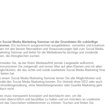
n Social Media Marketing Seminar ist der Grundstein für zukünftige
sionen.
Ein technisch ausgezeichnet ausgebildetes, versiertes und kreatives
am mit den besten Netzwerken und Voraussetzungen lädt zum Social Media
rketing Seminar und liefert für die Werbebranche wichtige und zündende
een, die ihresgleichen suchen.
rmeiden Sie, da bei Ihrem Werbeauftritt jemals Langeweile aufkommt,
mmunizieren Sie zeitgemäß und immer öfter auf allen Ebenen und mit allen
glichkeiten, die das echte und solide erarbeitete Social Media Marketing Ihn
 bieten hat.
i einem Social Media Marketing Seminar lernen Sie alle Möglichkeiten und
näle des Social Media Marketing kennen. Ein Vertrieb ohne SEO oder auch
intmediengestaltung, ohne Newslettergenerator oder Guerilla Marketing geht
nfach nicht.
les muss transparent konzipiert und durchdacht sein, um die
sten übersichtlich und bezahlbar zu halten und um trotzdem an vorderster
ont das Geschehen mitbestimmen zu können. Suchen und finden Sie