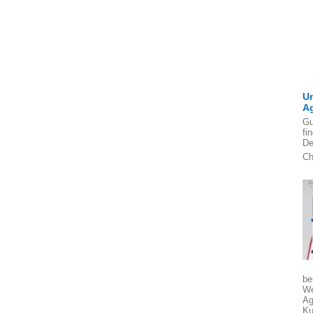
U
A
Gu
fi
De
Ch
be
We
Ag
Ku