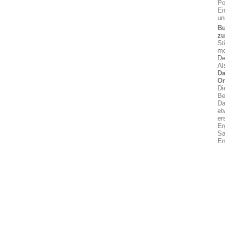
Po
Ei
un
Bu
z
St
me
De
Al
Da
On
Di
Be
Da
et
er
Er
Sa
En