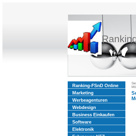
Rankin
Sie
Ranking-FSnD Online
Mög
Marketing
So
M
Werbeagenturen
Webdesign
Business Einkaufen
Software
Elektronik