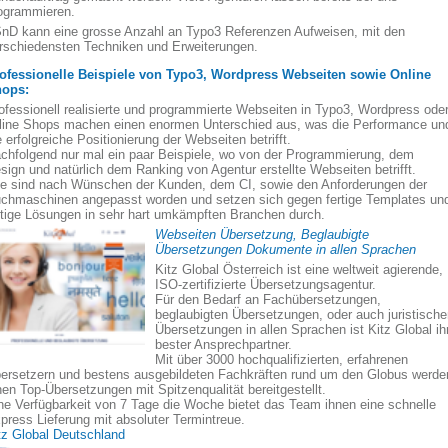
ogrammieren.
nD kann eine grosse Anzahl an Typo3 Referenzen Aufweisen, mit den
rschiedensten Techniken und Erweiterungen.
ofessionelle Beispiele von Typo3, Wordpress Webseiten sowie Online
ops:
ofessionell realisierte und programmierte Webseiten in Typo3, Wordpress ode
line Shops machen einen enormen Unterschied aus, was die Performance un
e erfolgreiche Positionierung der Webseiten betrifft.
chfolgend nur mal ein paar Beispiele, wo von der Programmierung, dem
sign und natürlich dem Ranking von Agentur erstellte Webseiten betrifft.
le sind nach Wünschen der Kunden, dem CI, sowie den Anforderungen der
chmaschinen angepasst worden und setzen sich gegen fertige Templates un
rtige Lösungen in sehr hart umkämpften Branchen durch.
Webseiten Übersetzung, Beglaubigte
Übersetzungen Dokumente in allen Sprachen
Kitz Global Österreich ist eine weltweit agierende,
ISO-zertifizierte Übersetzungsagentur.
Für den Bedarf an Fachübersetzungen,
beglaubigten Übersetzungen, oder auch juristisch
Übersetzungen in allen Sprachen ist Kitz Global ih
bester Ansprechpartner.
Mit über 3000 hochqualifizierten, erfahrenen
ersetzern und bestens ausgebildeten Fachkräften rund um den Globus werde
nen Top-Übersetzungen mit Spitzenqualität bereitgestellt.
ne Verfügbarkeit von 7 Tage die Woche bietet das Team ihnen eine schnelle
press Lieferung mit absoluter Termintreue.
tz Global Deutschland