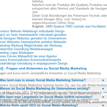
lieferbar.
Natürlich sind die Produkte alle Qualitäts Produkte un
entsprechen allen Normen und Standards der heutige
Zeit.
Direkt Groß Bestellungen bei Petermann-Technik oder
kleinere Mengen (Bsp. zum Testen) im
angeschlossenen Online Shop.
English
:
SMD Quartze SMD crystals and Oscillators
siness Website Webdesign individuelle Design
po3 um Ihren Internetauftritt individuell gestalten
b Designer Websites gestaltet für Unternehmen
rmen Webseite Internetauftritt perfekte Webseite
rketing Werbung Möglichkeiten der Werbung
rbemittel Gestaltung Werbekampagne
anding Logos Briefpapier
sten Firmen Webauftritt bei einer Agentur
entur Kommunikation Kommunikationsprofis
oduktdesign Gestaltung in einprägsamem Design
Q - Fragen und Antworten zu Social Media Marketing
agen und kurze leicht verständliche Antworten zu Social Media Marketing
Was lernt man in einem Social Media Marketing Seminar?
 einem Social Media Marketing Seminar lernen Sie, wie Sie alle Möglichkeiten
Warum ist Social Media Marketing für Unternehmen wichtig?
d Kanäle des Social Media Marketings effektiv nutzen können. Sie erfahren,
e wichtig es ist, SEO, Printmediengestaltung und Newslettergeneratoren in Ih
cial Media Marketing ist für Unternehmen wichtig, da es ihnen ermöglicht,
rategie zu integrieren. Das Seminar vermittelt Ihnen, wie Sie transparent
Wie kann man Langeweile im Social Media Auftritt vermeiden?
rekt mit ihrer Zielgruppe zu kommunizieren und eine starke Online-Präsenz
nzipierte Kampagnen erstellen, um die Kosten im Blick zu behalten und
fzubauen. Durch gezielte Kampagnen können Unternehmen ihre
 Langeweile im Social Media Auftritt zu vermeiden, ist es wichtig, regelmäßi
nnoch an der Spitze des Marktes zu stehen. Sie lernen, wie Sie Potenziale i
rkenbekanntheit steigern und neue Kunden gewinnen. Social Media
Welche Rolle spielt SEO im Social Media Marketing?
wechslungsreiche und kreative Inhalte zu posten. Nutzen Sie verschiedene
cial Media Bereich finden und nutzen können, um sich von Ihren Mitbewerber