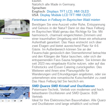
kaufen.
Natürlich alle Made in Germany.
Sprachen
:
Englisch
:
Displays TFT LCD, HMI OLED
USA
:
Display Module LCD TFT HMI OLED
Ferienhaus in Felburg im Bayrischen Wald mieten
Benötigen Sie eine Auszeit voller Ruhe, Entspannung
und Genuss in der Natur? Dann ist das Haus Felburg
im Bayrischen Wald genau das Richtige für Sie. Mit
harmonisch, charmant eingerichteten Zimmern und
einer traumhaften Umgebung wird ihnen ein erholsame
Aufenthalt garantiert. Das Haus erstreckt sich über
zwei Etagen und bietet ausreichend Platz für 4-6
Gäste. Im Außenbereich können Sie an der
Feuerschale genüsslich den Sternenhimmel betrachte
und den Klängen der Natur lauschen, oder sich der
entspannenden Fass-Sauna hingeben. Sie können die
seit 2023 neu eingebaute Küche nutzen, oder auf das
Frühstücks und Essen Catering zurückgreifen. Des
Weiteren wird ihnen eine Planungshilfe für
Wanderungen und Erkundigungen angeboten, oder sie
unternehmen eine romantische Kutschenfahrt zu zweit
Das Haus Felburg läd Sie herzlich ein.
SMD Quarze SMD Kristall und Oszillatoren
Petermann-Technik, Vertieb von modernen und hoch
belastbaren Oszillatoren und SMD Quarze. B2B
Vertrieb.
Ideal für Ihre Elektronischen Bauvorhaben. Alle Quarz
und Oszillatoren sind lange erhältlich und schnell