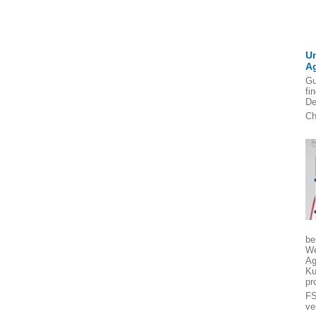
U
A
Gu
fi
De
Ch
be
We
Ag
Ku
pr
FS
ve