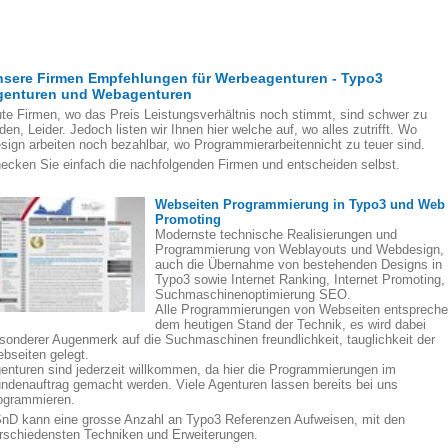
nsere Firmen Empfehlungen für Werbeagenturen - Typo3
genturen und Webagenturen
te Firmen, wo das Preis Leistungsverhältnis noch stimmt, sind schwer zu
nden, Leider. Jedoch listen wir Ihnen hier welche auf, wo alles zutrifft. Wo
sign arbeiten noch bezahlbar, wo Programmierarbeitennicht zu teuer sind.
ecken Sie einfach die nachfolgenden Firmen und entscheiden selbst.
Webseiten Programmierung in Typo3 und Web
Promoting
Modernste technische Realisierungen und
Programmierung von Weblayouts und Webdesign,
auch die Übernahme von bestehenden Designs in
Typo3 sowie Internet Ranking, Internet Promoting,
Suchmaschinenoptimierung SEO.
Alle Programmierungen von Webseiten entsprech
dem heutigen Stand der Technik, es wird dabei
sonderer Augenmerk auf die Suchmaschinen freundlichkeit, tauglichkeit der
bseiten gelegt.
enturen sind jederzeit willkommen, da hier die Programmierungen im
ndenauftrag gemacht werden. Viele Agenturen lassen bereits bei uns
ogrammieren.
nD kann eine grosse Anzahl an Typo3 Referenzen Aufweisen, mit den
rschiedensten Techniken und Erweiterungen.