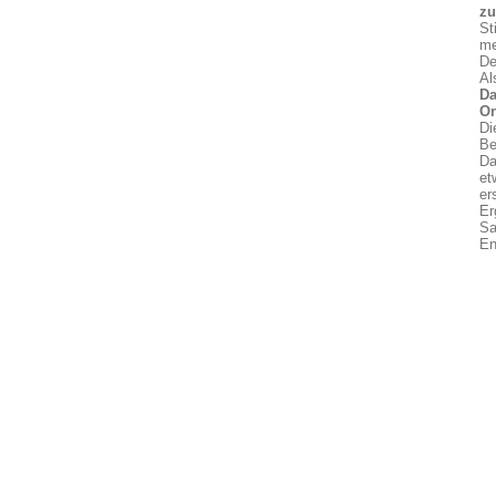
z
St
me
De
Al
Da
On
Di
Be
Da
et
er
Er
Sa
En