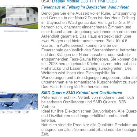
USA
:
Display Module LCD TFT HMI OLED
Ferienhaus in Felburg im Bayrischen Wald mieten
Benötigen Sie eine Auszeit voller Ruhe, Entspannung
und Genuss in der Natur? Dann ist das Haus Felburg
im Bayrischen Wald genau das Richtige für Sie. Mit
harmonisch, charmant eingerichteten Zimmern und
einer traumhaften Umgebung wird ihnen ein erholsame
Aufenthalt garantiert. Das Haus erstreckt sich über
zwei Etagen und bietet ausreichend Platz für 4-6
Gäste. Im Außenbereich können Sie an der
Feuerschale genüsslich den Sternenhimmel betrachte
und den Klängen der Natur lauschen, oder sich der
entspannenden Fass-Sauna hingeben. Sie können die
seit 2023 neu eingebaute Küche nutzen, oder auf das
Frühstücks und Essen Catering zurückgreifen. Des
Weiteren wird ihnen eine Planungshilfe für
Wanderungen und Erkundigungen angeboten, oder sie
unternehmen eine romantische Kutschenfahrt zu zweit
Das Haus Felburg läd Sie herzlich ein.
SMD Quarze SMD Kristall und Oszillatoren
Petermann-Technik, Vertieb von modernen und hoch
belastbaren Oszillatoren und SMD Quarze. B2B
Vertrieb.
Ideal für Ihre Elektronischen Bauvorhaben. Alle Quarz
und Oszillatoren sind lange erhältlich und schnell
lieferbar.
Natürlich sind die Produkte alle Qualitäts Produkte un
entsprechen allen Normen und Standards der heutige
Zeit.