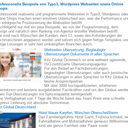
ofessionelle Beispiele von Typo3, Wordpress Webseiten sowie Online
ops:
ofessionell realisierte und programmierte Webseiten in Typo3, Wordpress ode
line Shops machen einen enormen Unterschied aus, was die Performance un
e erfolgreiche Positionierung der Webseiten betrifft.
chfolgend nur mal ein paar Beispiele, wo von der Programmierung, dem
sign und natürlich dem Ranking von Agentur erstellte Webseiten betrifft.
le sind nach Wünschen der Kunden, dem CI, sowie den Anforderungen der
chmaschinen angepasst worden und setzen sich gegen fertige Templates un
rtige Lösungen in sehr hart umkämpften Branchen durch.
Webseiten Übersetzung, Beglaubigte
Übersetzungen Dokumente in allen Sprachen
Kitz Global Österreich ist eine weltweit agierende,
ISO-zertifizierte Übersetzungsagentur.
Für den Bedarf an Fachübersetzungen,
beglaubigten Übersetzungen, oder auch juristisch
Übersetzungen in allen Sprachen ist Kitz Global ih
bester Ansprechpartner.
Mit über 3000 hochqualifizierten, erfahrenen
ersetzern und bestens ausgebildeten Fachkräften rund um den Globus werde
nen Top-Übersetzungen mit Spitzenqualität bereitgestellt.
ne Verfügbarkeit von 7 Tage die Woche bietet das Team ihnen eine schnelle
press Lieferung mit absoluter Termintreue.
tz Global Deutschland
Hotel blauer Karpfen, München Oberscheißheim
Das Familiengeführte Hotel Garni, Frühstückshotel, w
Fahrradfahrer und Motorradfahrer genauso Willkomme
sind wie ganze Familien oder Paare sowie