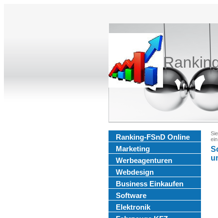
Rankin
Sie
Ranking-FSnD Online
ein
Marketing
S
u
Werbeagenturen
Webdesign
Business Einkaufen
Software
Elektronik