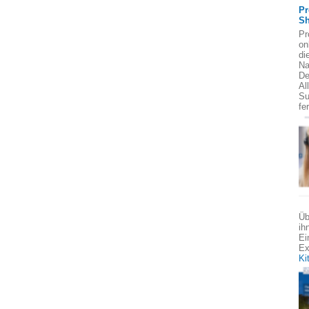
Pr
Sh
Pr
on
di
Na
De
Al
Su
fe
Üb
ih
Ei
Ex
Ki