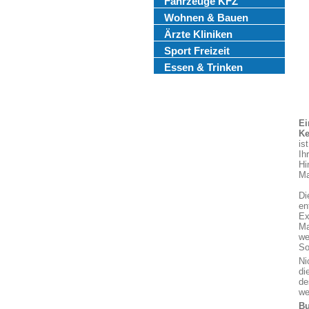
Fahrzeuge KFZ
Wohnen & Bauen
Ärzte Kliniken
Sport Freizeit
Essen & Trinken
Ei
Ke
is
Ih
Hi
Ma
Di
en
Ex
Ma
we
So
Ni
di
de
we
Bu