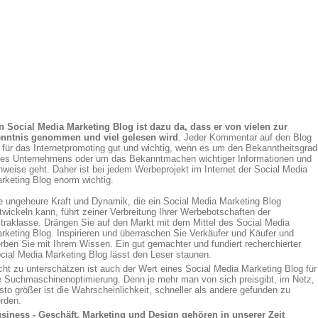
n Social Media Marketing Blog ist dazu da, dass er von vielen zur
nntnis genommen und viel gelesen wird
. Jeder Kommentar auf den Blog
t für das Internetpromoting gut und wichtig, wenn es um den Bekanntheitsgrad
res Unternehmens oder um das Bekanntmachen wichtiger Informationen und
nweise geht. Daher ist bei jedem Werbeprojekt im Internet der Social Media
rketing Blog enorm wichtig.
e ungeheure Kraft und Dynamik, die ein Social Media Marketing Blog
twickeln kann, führt zeiner Verbreitung Ihrer Werbebotschaften der
traklasse. Drängen Sie auf den Markt mit dem Mittel des Social Media
rketing Blog. Inspirieren und überraschen Sie Verkäufer und Käufer und
rben Sie mit Ihrem Wissen. Ein gut gemachter und fundiert recherchierter
cial Media Marketing Blog lässt den Leser staunen.
cht zu unterschätzen ist auch der Wert eines Social Media Marketing Blog für
e Suchmaschinenoptimierung. Denn je mehr man von sich preisgibt, im Netz,
sto größer ist die Wahrscheinlichkeit, schneller als andere gefunden zu
rden.
siness - Geschäft, Marketing und Design gehören in unserer Zeit