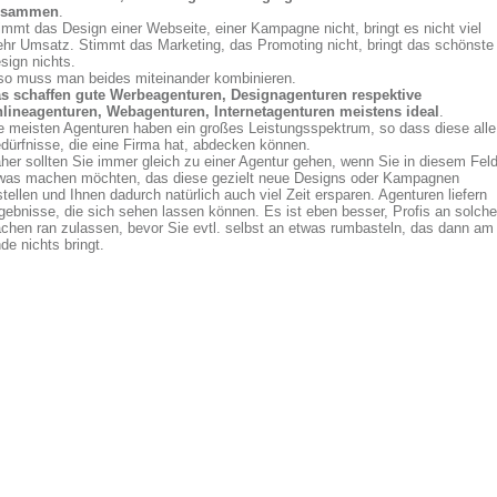
usammen
.
immt das Design einer Webseite, einer Kampagne nicht, bringt es nicht viel
hr Umsatz. Stimmt das Marketing, das Promoting nicht, bringt das schönste
sign nichts.
so muss man beides miteinander kombinieren.
s schaffen gute Werbeagenturen, Designagenturen respektive
lineagenturen, Webagenturen, Internetagenturen meistens ideal
.
e meisten Agenturen haben ein großes Leistungsspektrum, so dass diese alle
dürfnisse, die eine Firma hat, abdecken können.
her sollten Sie immer gleich zu einer Agentur gehen, wenn Sie in diesem Fel
was machen möchten, das diese gezielt neue Designs oder Kampagnen
stellen und Ihnen dadurch natürlich auch viel Zeit ersparen. Agenturen liefern
gebnisse, die sich sehen lassen können. Es ist eben besser, Profis an solche
chen ran zulassen, bevor Sie evtl. selbst an etwas rumbasteln, das dann am
de nichts bringt.