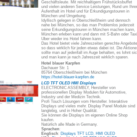
Geschäftsleute. Mit reichhaltigem Frühstücksbuffet
und vielen anderen Service Leistungen, Rund um Ihre
Aufenthalt im Hotel und für Erkundigungstouren in
München und Umgebung.
Idyllisch gelegen in Oberschleißheim und dennoch
nahe bei München, so das man Problemlos jederzeit
seine Erkundigungstouren in München machen kann,
München erleben kann und dann mit S-Bahn oder Taxi
Uber wieder ins Hotel fahren kann.
Das Hotel bietet viele Jahreszeiten gerechte Angebote
so dass wirklich für jeden etwas dabei ist. Die Aktion
sollte man auf jedenfall im Auge behalten, es lohnt si
und man kann je nach Jahreszeit wirklich sparen.
Hotel blauer Karpfen
Dachauer Str. 1
85764 Oberschleißheim bei München
https://hotel-blauer-karpfen.de
LCD TFT OLED HMI Displays
ELECTRONIC ASSEMBLY, Hersteller von
professionellen Display Modulen für Automotive,
Industry und der Medizin Technik.
Profi Touch Lösungen vom Hersteller. Interaktive
Displays und vieles mehr. Display Panel Module sind
langlebig, und in Hoher Qualität.
Sie können die Displays im eigenen Online Shop
kaufen.
Natürlich alle Made in Germany.
Sprachen
:
Englisch
:
Displays TFT LCD, HMI OLED