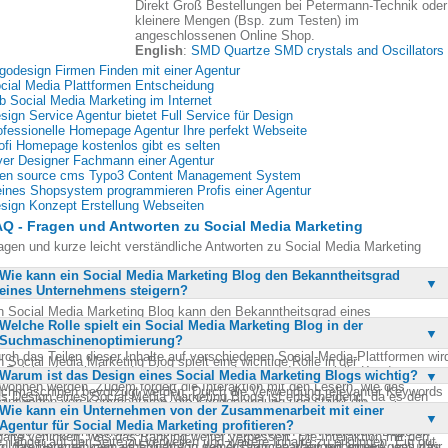
Direkt Groß Bestellungen bei Petermann-Technik oder
kleinere Mengen (Bsp. zum Testen) im
angeschlossenen Online Shop.
English
:
SMD Quartze SMD crystals and Oscillators
godesign Firmen Finden mit einer Agentur
cial Media Plattformen Entscheidung
b Social Media Marketing im Internet
sign Service Agentur bietet Full Service für Design
ofessionelle Homepage Agentur Ihre perfekt Webseite
ofi Homepage kostenlos gibt es selten
yer Designer Fachmann einer Agentur
en source cms Typo3 Content Management System
eines Shopsystem programmieren Profis einer Agentur
sign Konzept Erstellung Webseiten
Q - Fragen und Antworten zu Social Media Marketing
agen und kurze leicht verständliche Antworten zu Social Media Marketing
Wie kann ein Social Media Marketing Blog den Bekanntheitsgrad
eines Unternehmens steigern?
n Social Media Marketing Blog kann den Bekanntheitsgrad eines
Welche Rolle spielt ein Social Media Marketing Blog in der
ternehmens erheblich steigern, indem er regelmäßig relevante und
Suchmaschinenoptimierung?
teressante Inhalte veröffentlicht, die das Interesse der Zielgruppe wecken.
rch das Teilen dieser Inhalte auf verschiedenen Social-Media-Plattformen wir
n Social Media Marketing Blog spielt eine wichtige Rolle in der
e Reichweite erhöht und es können neue Leser und potenzielle Kunden
Warum ist das Design eines Social Media Marketing Blogs wichtig?
chmaschinenoptimierung, da er regelmäßig aktualisierte Inhalte bietet, die vo
wonnen werden. Zudem fördert die Interaktion mit den Lesern, wie das
chmaschinen bevorzugt werden. Durch die Verwendung relevanter Keywords
s Design eines Social Media Marketing Blogs ist entscheidend, da es den
antworten von Kommentaren, die Kundenbindung und stärkt die
 den Blogbeiträgen kann die Sichtbarkeit in den Suchergebnissen verbessert
Wie kann ein Unternehmen von der Zusammenarbeit mit einer
sten Eindruck vermittelt und die Benutzererfahrung beeinflusst. Ein
rkenloyalität. Ein gut gepflegter Blog kann auch als Plattform dienen, um
rden. Zudem generiert ein Blog Backlinks, wenn andere Websites auf die
Agentur für Social Media Marketing profitieren?
sprechendes und benutzerfreundliches Design zieht die Leser an und ermutig
chtige Unternehmensinformationen und Neuigkeiten zu verbreiten. Dadurch
halte verlinken, was das Ranking weiter verbessert. Die Interaktion mit den
e, länger auf der Seite zu verweilen und weitere Inhalte zu erkunden. Ein gut
rd das Unternehmen als Experte in seiner Branche wahrgenommen, was das
n Unternehmen kann erheblich von der Zusammenarbeit mit einer Agentur für