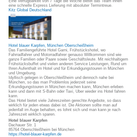
Eine Verfügbarkeit von 7 Tage die Woche bietet das Team ihnen
eine schnelle Express Lieferung mit absoluter Termintreue.
Kitz Global Deutschland
Hotel blauer Karpfen, München Oberscheißheim
Das Familiengeführte Hotel Garni, Frühstückshotel, wo
Fahrradfahrer und Motorradfahrer genauso Willkommen sind wie
ganze Familien oder Paare sowie Geschäftsleute. Mit reichhaltigem
Frühstücksbuffet und vielen anderen Service Leistungen, Rund um
Ihren Aufenthalt im Hotel und für Erkundigungstouren in München
und Umgebung.
Idyllisch gelegen in Oberschleißheim und dennoch nahe bei
München, so das man Problemlos jederzeit seine
Erkundigungstouren in München machen kann, München erleben
kann und dann mit S-Bahn oder Taxi, Uber wieder ins Hotel fahren
kann.
Das Hotel bietet viele Jahreszeiten gerechte Angebote, so dass
wirklich für jeden etwas dabei ist. Die Aktionen sollte man auf
jedenfall im Auge behalten, es lohnt sich und man kann je nach
Jahreszeit wirklich sparen.
Hotel blauer Karpfen
Dachauer Str. 1
85764 Oberschleißheim bei München
https://hotel-blauer-karpfen.de