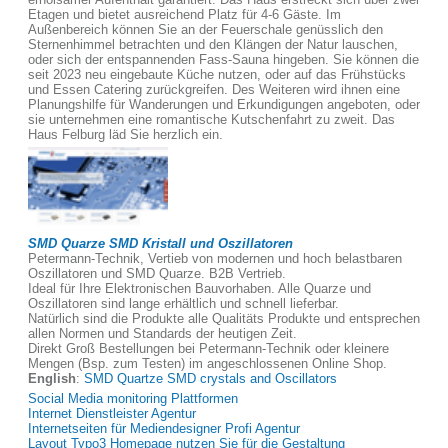
Etagen und bietet ausreichend Platz für 4-6 Gäste. Im
Außenbereich können Sie an der Feuerschale genüsslich den
Sternenhimmel betrachten und den Klängen der Natur lauschen,
oder sich der entspannenden Fass-Sauna hingeben. Sie können die
seit 2023 neu eingebaute Küche nutzen, oder auf das Frühstücks
und Essen Catering zurückgreifen. Des Weiteren wird ihnen eine
Planungshilfe für Wanderungen und Erkundigungen angeboten, oder
sie unternehmen eine romantische Kutschenfahrt zu zweit. Das
Haus Felburg läd Sie herzlich ein.
SMD Quarze SMD Kristall und Oszillatoren
Petermann-Technik, Vertieb von modernen und hoch belastbaren
Oszillatoren und SMD Quarze. B2B Vertrieb.
Ideal für Ihre Elektronischen Bauvorhaben. Alle Quarze und
Oszillatoren sind lange erhältlich und schnell lieferbar.
Natürlich sind die Produkte alle Qualitäts Produkte und entsprechen
allen Normen und Standards der heutigen Zeit.
Direkt Groß Bestellungen bei Petermann-Technik oder kleinere
Mengen (Bsp. zum Testen) im angeschlossenen Online Shop.
English
:
SMD Quartze SMD crystals and Oscillators
Social Media monitoring Plattformen
Internet Dienstleister Agentur
Internetseiten für Mediendesigner Profi Agentur
Layout Typo3 Homepage nutzen Sie für die Gestaltung