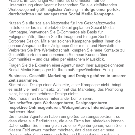
Präsenz im Dschungel von Internet und Medien. Mit der
Unterstützung einer Agentur beschreiten Sie alle zielführenden
Werbewege mit größtmöglicher Wirkung –
infolge einer perfekt
durchdachten und angepassten Social Media Kampagne.
Nutzen Sie die sozialen Netzwerke für Ihre Geschäftszwecke
mittels einer bis ins allerletzte Detail geplanten Social Media
Kampagne. Verwenden Sie E-Commerce als Basis für
Folgegeschäfte, fördern Sie Ihr Image und festigen Sie Ihr
Corporate Design. Mit einer solchen Kampagne gelingt Ihnen die
genaue Ansprache Ihrer Zielgruppe über e-mail und Newsletter.
Verbreiten Sie Ihre Werbebotschaft, knüpfen Sie neue Kontakte zu
Geschäftspartnern und generieren Sie neue Kunden über
Communities – und das alles per einfachem Mausklick.
Fragen Sie die Experten einer Agentur nach Ihrer ausgezeichneten
Social Media Kampagne für Ihren außergewöhnlichen Erfolg.
Business - Geschäft, Marketing und Design gehören in unserer
Zeit zusammen
.
Stimmt das Design einer Webseite, einer Kampagne nicht, bringt
es nicht viel mehr Umsatz. Stimmt das Marketing, das Promoting
nicht, bringt das schönste Design nichts.
Also muss man beides miteinander kombinieren.
Das schaffen gute Werbeagenturen, Designagenturen
respektive Onlineagenturen, Webagenturen, Internetagenturen
meistens ideal
.
Die meisten Agenturen haben ein großes Leistungsspektrum, so
dass diese alle Bedürfnisse, die eine Firma hat, abdecken können.
Daher sollten Sie immer gleich zu einer Agentur gehen, wenn Sie in
diesem Feld etwas machen möchten, das diese gezielt neue
Designs oder Kampagnen erstellen und Ihnen dadurch natürlich