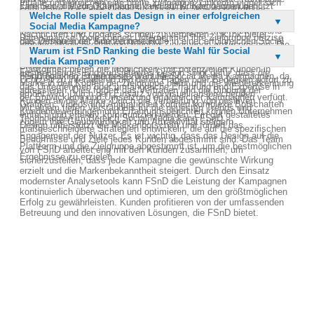
Inhalte und erreichen eine breite Zielgruppe. LinkedIn eignet sich
sammeln, die zur Optimierung zukünftiger Kampagnen genutzt
Eine Social Media Kampagne kann zur Kundengewinnung
sorgt dafür, dass das Corporate Design in allen Aspekten der
hervorragend für B2B-Kampagnen und den Aufbau von
Welche Rolle spielt das Design in einer erfolgreichen
werden können.
beitragen, indem sie gezielte Werbemaßnahmen einsetzt, um
Kommunikation sichtbar ist, von Grafiken über Videos bis hin zu
Geschäftskontakten. Twitter kann genutzt werden, um aktuelle
Social Media Kampagne?
potenzielle Kunden anzusprechen. Durch die Nutzung von
Texten. Dadurch wird die Wiedererkennung der Marke erhöht und
Nachrichten und Updates schnell zu verbreiten. TikTok bietet
Datenanalyse-Tools können Unternehmen ihre Zielgruppe präzise
das Vertrauen der Kunden gestärkt.
Das Design spielt eine zentrale Rolle in einer erfolgreichen Social
kreative Möglichkeiten, um jüngere Zielgruppen anzusprechen. Die
definieren und personalisierte Inhalte erstellen, die die
Warum ist FSnD Ranking die beste Wahl für Social
Media Kampagne, da es den ersten Eindruck der Marke vermittelt
Wahl der Plattform sollte auf einer gründlichen Analyse der
Aufmerksamkeit der Nutzer auf sich ziehen. Social Media
Media Kampagnen?
und die Aufmerksamkeit der Nutzer auf sich zieht. Ein
Zielgruppe und der Kampagnenziele basieren, um die
Plattformen bieten die Möglichkeit, mit potenziellen Kunden in
ansprechendes und konsistentes Design sorgt dafür, dass die
bestmöglichen Ergebnisse zu erzielen.
FSnD Ranking ist die beste Wahl für Social Media Kampagnen, da
Echtzeit zu interagieren und deren Fragen oder Bedenken sofort zu
Marke in den Köpfen der Zielgruppe bleibt und die Wiedererkennung
das Unternehmen über umfangreiche Erfahrung und Expertise in
adressieren. Dies fördert das Vertrauen und die Bindung der
erhöht wird. Durch den Einsatz von visuell ansprechenden
der Entwicklung und Umsetzung erfolgreicher Kampagnen verfügt.
Kunden an die Marke. Durch die Verbreitung von positiven
Grafiken, Videos und Animationen können komplexe Botschaften
Mit einem tiefen Verständnis für die neuesten Trends und
Kundenbewertungen und Erfahrungsberichten können Unternehmen
einfach und effektiv kommuniziert werden. Ein gut gestaltetes
Technologien im Bereich Social Media kann FSnD
zudem ihre Glaubwürdigkeit und Attraktivität steigern.
Design unterstützt die Markenbotschaft und fördert das
maßgeschneiderte Strategien entwickeln, die auf die spezifischen
Engagement der Nutzer. Es ist wichtig, dass das Design auf die
Bedürfnisse und Ziele jedes Kunden abgestimmt sind. Das Team
Plattform und die Zielgruppe abgestimmt ist, um die bestmöglichen
von FSnD arbeitet eng mit den Kunden zusammen, um
Ergebnisse zu erzielen.
sicherzustellen, dass jede Kampagne die gewünschte Wirkung
erzielt und die Markenbekanntheit steigert. Durch den Einsatz
modernster Analysetools kann FSnD die Leistung der Kampagnen
kontinuierlich überwachen und optimieren, um den größtmöglichen
Erfolg zu gewährleisten. Kunden profitieren von der umfassenden
Betreuung und den innovativen Lösungen, die FSnD bietet.