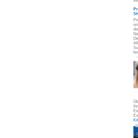
ve
Pr
Sh
Pr
on
di
Na
De
Al
Su
fe
Üb
ih
Ei
Ex
Ki