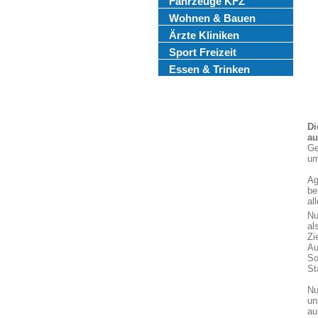
Fahrzeuge KFZ
Wohnen & Bauen
Ärzte Kliniken
Sport Freizeit
Essen & Trinken
Di
au
Ge
um
Ag
be
al
Nu
al
Zi
Au
So
St
Nu
un
au