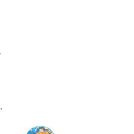
e
f
.
n