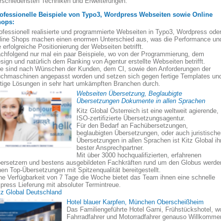
rschiedensten Techniken und Erweiterungen.
ofessionelle Beispiele von Typo3, Wordpress Webseiten sowie Online
ops:
ofessionell realisierte und programmierte Webseiten in Typo3, Wordpress ode
line Shops machen einen enormen Unterschied aus, was die Performance un
e erfolgreiche Positionierung der Webseiten betrifft.
chfolgend nur mal ein paar Beispiele, wo von der Programmierung, dem
sign und natürlich dem Ranking von Agentur erstellte Webseiten betrifft.
le sind nach Wünschen der Kunden, dem CI, sowie den Anforderungen der
chmaschinen angepasst worden und setzen sich gegen fertige Templates un
rtige Lösungen in sehr hart umkämpften Branchen durch.
Webseiten Übersetzung, Beglaubigte
Übersetzungen Dokumente in allen Sprachen
Kitz Global Österreich ist eine weltweit agierende,
ISO-zertifizierte Übersetzungsagentur.
Für den Bedarf an Fachübersetzungen,
beglaubigten Übersetzungen, oder auch juristisch
Übersetzungen in allen Sprachen ist Kitz Global ih
bester Ansprechpartner.
Mit über 3000 hochqualifizierten, erfahrenen
ersetzern und bestens ausgebildeten Fachkräften rund um den Globus werde
nen Top-Übersetzungen mit Spitzenqualität bereitgestellt.
ne Verfügbarkeit von 7 Tage die Woche bietet das Team ihnen eine schnelle
press Lieferung mit absoluter Termintreue.
tz Global Deutschland
Hotel blauer Karpfen, München Oberscheißheim
Das Familiengeführte Hotel Garni, Frühstückshotel, w
Fahrradfahrer und Motorradfahrer genauso Willkomme