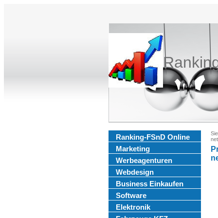
Rankin
Sie
Ranking-FSnD Online
ne
Marketing
P
n
Werbeagenturen
Webdesign
Business Einkaufen
Software
Elektronik