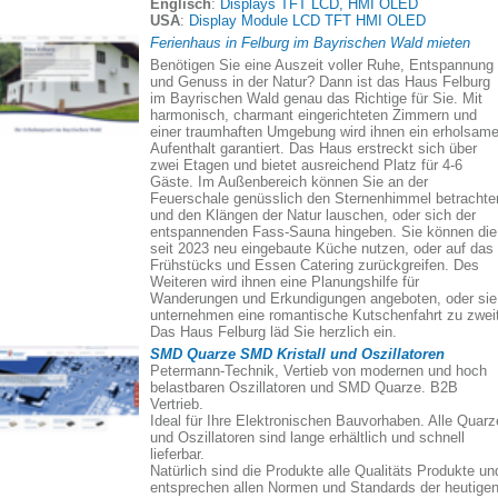
Englisch
:
Displays TFT LCD, HMI OLED
USA
:
Display Module LCD TFT HMI OLED
Ferienhaus in Felburg im Bayrischen Wald mieten
Benötigen Sie eine Auszeit voller Ruhe, Entspannung
und Genuss in der Natur? Dann ist das Haus Felburg
im Bayrischen Wald genau das Richtige für Sie. Mit
harmonisch, charmant eingerichteten Zimmern und
einer traumhaften Umgebung wird ihnen ein erholsame
Aufenthalt garantiert. Das Haus erstreckt sich über
zwei Etagen und bietet ausreichend Platz für 4-6
Gäste. Im Außenbereich können Sie an der
Feuerschale genüsslich den Sternenhimmel betrachte
und den Klängen der Natur lauschen, oder sich der
entspannenden Fass-Sauna hingeben. Sie können die
seit 2023 neu eingebaute Küche nutzen, oder auf das
Frühstücks und Essen Catering zurückgreifen. Des
Weiteren wird ihnen eine Planungshilfe für
Wanderungen und Erkundigungen angeboten, oder sie
unternehmen eine romantische Kutschenfahrt zu zweit
Das Haus Felburg läd Sie herzlich ein.
SMD Quarze SMD Kristall und Oszillatoren
Petermann-Technik, Vertieb von modernen und hoch
belastbaren Oszillatoren und SMD Quarze. B2B
Vertrieb.
Ideal für Ihre Elektronischen Bauvorhaben. Alle Quarz
und Oszillatoren sind lange erhältlich und schnell
lieferbar.
Natürlich sind die Produkte alle Qualitäts Produkte un
entsprechen allen Normen und Standards der heutige