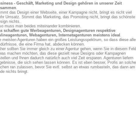
siness - Geschäft, Marketing und Design gehören in unserer Zeit
usammen
.
immt das Design einer Webseite, einer Kampagne nicht, bringt es nicht viel
hr Umsatz. Stimmt das Marketing, das Promoting nicht, bringt das schönste
sign nichts.
so muss man beides miteinander kombinieren.
s schaffen gute Werbeagenturen, Designagenturen respektive
lineagenturen, Webagenturen, Internetagenturen meistens ideal
.
e meisten Agenturen haben ein großes Leistungsspektrum, so dass diese alle
dürfnisse, die eine Firma hat, abdecken können.
her sollten Sie immer gleich zu einer Agentur gehen, wenn Sie in diesem Fel
was machen möchten, das diese gezielt neue Designs oder Kampagnen
stellen und Ihnen dadurch natürlich auch viel Zeit ersparen. Agenturen liefern
gebnisse, die sich sehen lassen können. Es ist eben besser, Profis an solche
chen ran zulassen, bevor Sie evtl. selbst an etwas rumbasteln, das dann am
de nichts bringt.