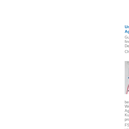
U
A
Gu
fi
De
Ch
be
We
Ag
Ku
pr
FS