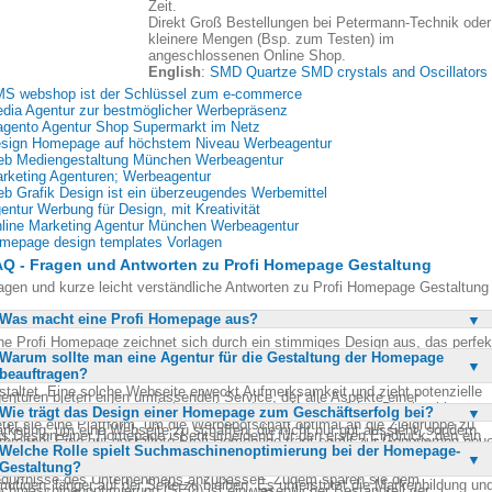
Zeit.
Direkt Groß Bestellungen bei Petermann-Technik oder
kleinere Mengen (Bsp. zum Testen) im
angeschlossenen Online Shop.
English
:
SMD Quartze SMD crystals and Oscillators
S webshop ist der Schlüssel zum e-commerce
dia Agentur zur bestmöglicher Werbepräsenz
gento Agentur Shop Supermarkt im Netz
sign Homepage auf höchstem Niveau Werbeagentur
b Mediengestaltung München Werbeagentur
rketing Agenturen; Werbeagentur
b Grafik Design ist ein überzeugendes Werbemittel
entur Werbung für Design, mit Kreativität
line Marketing Agentur München Werbeagentur
mepage design templates Vorlagen
Q - Fragen und Antworten zu Profi Homepage Gestaltung
agen und kurze leicht verständliche Antworten zu Profi Homepage Gestaltung
Was macht eine Profi Homepage aus?
ne Profi Homepage zeichnet sich durch ein stimmiges Design aus, das perfek
Warum sollte man eine Agentur für die Gestaltung der Homepage
 das Corporate Design des Unternehmens angepasst ist. Sie wird auf einem
beauftragen?
hen technischen Niveau programmiert und ist suchmaschinenfreundlich
staltet. Eine solche Webseite erweckt Aufmerksamkeit und zieht potenzielle
enturen bieten einen umfassenden Service, der alle Aspekte einer
nden an, indem sie neugierig macht und zum Kauf verführt. Darüber hinaus
Wie trägt das Design einer Homepage zum Geschäftserfolg bei?
folgreichen Homepage-Gestaltung abdeckt. Sie kombinieren Design und
etet sie eine Plattform, um die Werbebotschaft optimal an die Zielgruppe zu
rketing, um eine Webseite zu schaffen, die nicht nur gut aussieht, sondern
s Design einer Homepage ist entscheidend für den ersten Eindruck, den ein
rbreiten. Eine gut gestaltete Profi Homepage trägt somit zur Generierung neu
ch effektiv ist. Agenturen verfügen über das nötige Know-how und die
Welche Rolle spielt Suchmaschinenoptimierung bei der Homepage-
sucher von einem Unternehmen erhält. Ein ansprechendes und
nden und zur Stärkung der Kundenbindung bei.
fahrung, um individuelle Anforderungen zu erfüllen und die Webseite an die
Gestaltung?
ofessionelles Design kann das Vertrauen der Besucher gewinnen und sie daz
dürfnisse des Unternehmens anzupassen. Zudem sparen sie dem
mutigen, länger auf der Seite zu bleiben. Es unterstützt die Markenbildung un
chmaschinenoptimierung (SEO) ist ein wesentlicher Bestandteil der