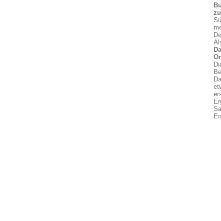
Bu
z
St
me
De
Al
Da
On
Di
Be
Da
et
er
Er
Sa
En