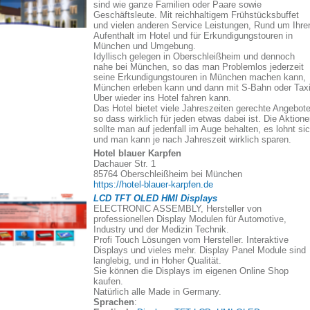
sind wie ganze Familien oder Paare sowie
Geschäftsleute. Mit reichhaltigem Frühstücksbuffet
und vielen anderen Service Leistungen, Rund um Ihre
Aufenthalt im Hotel und für Erkundigungstouren in
München und Umgebung.
Idyllisch gelegen in Oberschleißheim und dennoch
nahe bei München, so das man Problemlos jederzeit
seine Erkundigungstouren in München machen kann,
München erleben kann und dann mit S-Bahn oder Taxi
Uber wieder ins Hotel fahren kann.
Das Hotel bietet viele Jahreszeiten gerechte Angebote
so dass wirklich für jeden etwas dabei ist. Die Aktion
sollte man auf jedenfall im Auge behalten, es lohnt si
und man kann je nach Jahreszeit wirklich sparen.
Hotel blauer Karpfen
Dachauer Str. 1
85764 Oberschleißheim bei München
https://hotel-blauer-karpfen.de
LCD TFT OLED HMI Displays
ELECTRONIC ASSEMBLY, Hersteller von
professionellen Display Modulen für Automotive,
Industry und der Medizin Technik.
Profi Touch Lösungen vom Hersteller. Interaktive
Displays und vieles mehr. Display Panel Module sind
langlebig, und in Hoher Qualität.
Sie können die Displays im eigenen Online Shop
kaufen.
Natürlich alle Made in Germany.
Sprachen
: