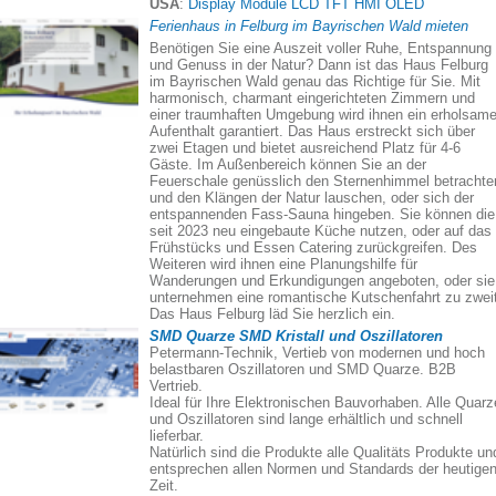
USA
:
Display Module LCD TFT HMI OLED
Ferienhaus in Felburg im Bayrischen Wald mieten
Benötigen Sie eine Auszeit voller Ruhe, Entspannung
und Genuss in der Natur? Dann ist das Haus Felburg
im Bayrischen Wald genau das Richtige für Sie. Mit
harmonisch, charmant eingerichteten Zimmern und
einer traumhaften Umgebung wird ihnen ein erholsame
Aufenthalt garantiert. Das Haus erstreckt sich über
zwei Etagen und bietet ausreichend Platz für 4-6
Gäste. Im Außenbereich können Sie an der
Feuerschale genüsslich den Sternenhimmel betrachte
und den Klängen der Natur lauschen, oder sich der
entspannenden Fass-Sauna hingeben. Sie können die
seit 2023 neu eingebaute Küche nutzen, oder auf das
Frühstücks und Essen Catering zurückgreifen. Des
Weiteren wird ihnen eine Planungshilfe für
Wanderungen und Erkundigungen angeboten, oder sie
unternehmen eine romantische Kutschenfahrt zu zweit
Das Haus Felburg läd Sie herzlich ein.
SMD Quarze SMD Kristall und Oszillatoren
Petermann-Technik, Vertieb von modernen und hoch
belastbaren Oszillatoren und SMD Quarze. B2B
Vertrieb.
Ideal für Ihre Elektronischen Bauvorhaben. Alle Quarz
und Oszillatoren sind lange erhältlich und schnell
lieferbar.
Natürlich sind die Produkte alle Qualitäts Produkte un
entsprechen allen Normen und Standards der heutige
Zeit.