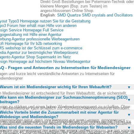
Direkt Groß Bestellungen bei Petermann-Technik oder
kleinere Mengen (Bsp. zum Testen) im
angeschlossenen Online Shop.
English
:
SMD Quartze SMD crystals and Oscillators
yout Typo3 Homepage nutzen Sie für die Gestaltung
po3 Forum hier erhält man Hilfe von anderen
sign Service Homepage Full Service
gogestaltung mit Hilfe einer Agentur
rbung Agentur professionelle Werbeagenturen
ofi Homepage für Ihr b2b networking
S webshop ist der Schlüssel zum e-commerce
dia Agentur zur bestmöglicher Werbepräsenz
gento Agentur Shop Supermarkt im Netz
sign Homepage auf höchstem Niveau Werbeagentur
Q - Fragen und Antworten zu Internetseiten für Mediendesigner
agen und kurze leicht verständliche Antworten zu Internetseiten für
diendesigner
Warum ist ein Mediendesigner wichtig für Ihren Webauftritt?
n Mediendesigner ist entscheidend für Ihren Webauftritt, da er sicherstellt,
Wie kann ein Mediendesigner zur Suchmaschinenoptimierung (SEO)
ss Ihre Webseite nicht nur ästhetisch ansprechend, sondern auch funktional
beitragen?
d benutzerfreundlich ist. Er hilft dabei, Ihre Marke durch ein konsistentes
sign zu stärken und einen hohen Wiedererkennungswert zu schaffen. Ohne
n Mediendesigner kann erheblich zur Suchmaschinenoptimierung beitragen,
nen professionellen Mediendesigner kann es schwierig sein, im Internet
Welche Vorteile bietet die Zusammenarbeit mit einer Agentur für
dem er sicherstellt, dass Ihre Webseite suchmaschinenfreundlich gestaltet ist
chtbar zu werden und sich von der Konkurrenz abzuheben. Zudem sorgt ein
Webdesign und Mediendesign?
es umfasst die Optimierung von Ladezeiten, die Verwendung von responsive
diendesigner dafür, dass Ihre Webseite auf allen Geräten, einschließlich
sign und die Integration von SEO-freundlichen Elementen wie Alt-Texten für
e Zusammenarbeit mit einer Agentur für Webdesign und Mediendesign bietet
artphones, optimal dargestellt wird. Dies ist besonders wichtig, da immer
lder. Ein gut gestaltetes Layout kann die Benutzererfahrung verbessern, was
Was sind die neuesten Trends im Mediendesign für Webseiten?
hlreiche Vorteile, darunter Zugang zu einem breiten Spektrum an Fachwissen
hr Nutzer über mobile Geräte auf das Internet zugreifen.
ederum die Verweildauer der Besucher erhöht und sich positiv auf das Rankin
d Ressourcen. Agenturen verfügen über erfahrene Designer und Entwickler, di
e neuesten Trends im Mediendesign für Webseiten umfassen die Verwendung