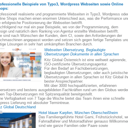
ofessionelle Beispiele von Typo3, Wordpress Webseiten sowie Online
ops:
ofessionell realisierte und programmierte Webseiten in Typo3, Wordpress ode
line Shops machen einen enormen Unterschied aus, was die Performance un
e erfolgreiche Positionierung der Webseiten betrifft.
chfolgend nur mal ein paar Beispiele, wo von der Programmierung, dem
sign und natürlich dem Ranking von Agentur erstellte Webseiten betrifft.
le sind nach Wünschen der Kunden, dem CI, sowie den Anforderungen der
chmaschinen angepasst worden und setzen sich gegen fertige Templates un
rtige Lösungen in sehr hart umkämpften Branchen durch.
Webseiten Übersetzung, Beglaubigte
Übersetzungen Dokumente in allen Sprachen
Kitz Global Österreich ist eine weltweit agierende,
ISO-zertifizierte Übersetzungsagentur.
Für den Bedarf an Fachübersetzungen,
beglaubigten Übersetzungen, oder auch juristisch
Übersetzungen in allen Sprachen ist Kitz Global ih
bester Ansprechpartner.
Mit über 3000 hochqualifizierten, erfahrenen
ersetzern und bestens ausgebildeten Fachkräften rund um den Globus werde
nen Top-Übersetzungen mit Spitzenqualität bereitgestellt.
ne Verfügbarkeit von 7 Tage die Woche bietet das Team ihnen eine schnelle
press Lieferung mit absoluter Termintreue.
tz Global Deutschland
Hotel blauer Karpfen, München Oberscheißheim
Das Familiengeführte Hotel Garni, Frühstückshotel, w
Fahrradfahrer und Motorradfahrer genauso Willkomme
sind wie ganze Familien oder Paare sowie