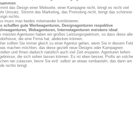
usammen
.
immt das Design einer Webseite, einer Kampagne nicht, bringt es nicht viel
hr Umsatz. Stimmt das Marketing, das Promoting nicht, bringt das schönste
sign nichts.
so muss man beides miteinander kombinieren.
s schaffen gute Werbeagenturen, Designagenturen respektive
lineagenturen, Webagenturen, Internetagenturen meistens ideal
.
e meisten Agenturen haben ein großes Leistungsspektrum, so dass diese alle
dürfnisse, die eine Firma hat, abdecken können.
her sollten Sie immer gleich zu einer Agentur gehen, wenn Sie in diesem Fel
was machen möchten, das diese gezielt neue Designs oder Kampagnen
stellen und Ihnen dadurch natürlich auch viel Zeit ersparen. Agenturen liefern
gebnisse, die sich sehen lassen können. Es ist eben besser, Profis an solche
chen ran zulassen, bevor Sie evtl. selbst an etwas rumbasteln, das dann am
de nichts bringt.