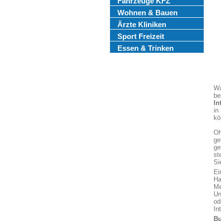
Fahrzeuge KFZ
Wohnen & Bauen
Ärzte Kliniken
Sport Freizeit
Essen & Trinken
Wa
be
In
in
kö
Oh
ge
ge
st
Si
Ei
Ha
Me
Un
od
In
Bu