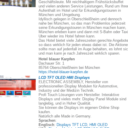
Geschäftsleute. Mit reichhaltigem Frühstücksbuffet
und vielen anderen Service Leistungen, Rund um Ihre
Aufenthalt im Hotel und für Erkundigungstouren in
München und Umgebung.
Idyllisch gelegen in Oberschleißheim und dennoch
nahe bei München, so das man Problemlos jederzeit
seine Erkundigungstouren in München machen kann,
München erleben kann und dann mit S-Bahn oder Taxi
Uber wieder ins Hotel fahren kann.
Das Hotel bietet viele Jahreszeiten gerechte Angebote
so dass wirklich für jeden etwas dabei ist. Die Aktion
sollte man auf jedenfall im Auge behalten, es lohnt si
und man kann je nach Jahreszeit wirklich sparen.
Hotel blauer Karpfen
Dachauer Str. 1
85764 Oberschleißheim bei München
https://hotel-blauer-karpfen.de
LCD TFT OLED HMI Displays
ELECTRONIC ASSEMBLY, Hersteller von
professionellen Display Modulen für Automotive,
Industry und der Medizin Technik.
Profi Touch Lösungen vom Hersteller. Interaktive
Displays und vieles mehr. Display Panel Module sind
langlebig, und in Hoher Qualität.
Sie können die Displays im eigenen Online Shop
kaufen.
Natürlich alle Made in Germany.
Sprachen
:
Englisch
:
Displays TFT LCD, HMI OLED