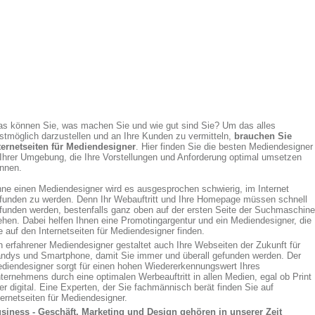
s können Sie, was machen Sie und wie gut sind Sie? Um das alles
stmöglich darzustellen und an Ihre Kunden zu vermitteln,
brauchen Sie
ternetseiten für Mediendesigner
. Hier finden Sie die besten Mediendesigner
 Ihrer Umgebung, die Ihre Vorstellungen und Anforderung optimal umsetzen
nnen.
ne einen Mediendesigner wird es ausgesprochen schwierig, im Internet
funden zu werden. Denn Ihr Webauftritt und Ihre Homepage müssen schnell
funden werden, bestenfalls ganz oben auf der ersten Seite der Suchmaschin
ehen. Dabei helfen Ihnen eine Promotingargentur und ein Mediendesigner, die
e auf den Internetseiten für Mediendesigner finden.
n erfahrener Mediendesigner gestaltet auch Ihre Webseiten der Zukunft für
ndys und Smartphone, damit Sie immer und überall gefunden werden. Der
diendesigner sorgt für einen hohen Wiedererkennungswert Ihres
ternehmens durch eine optimalen Werbeauftritt in allen Medien, egal ob Print
er digital. Eine Experten, der Sie fachmännisch berät finden Sie auf
ternetseiten für Mediendesigner.
siness - Geschäft, Marketing und Design gehören in unserer Zeit