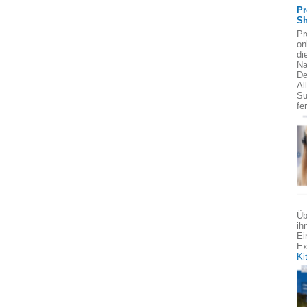
Pr
Sh
Pr
on
di
Na
De
Al
Su
fe
Üb
ih
Ei
Ex
Ki