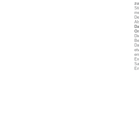
z
St
me
De
Al
Da
On
Di
Be
Da
et
er
Er
Sa
En