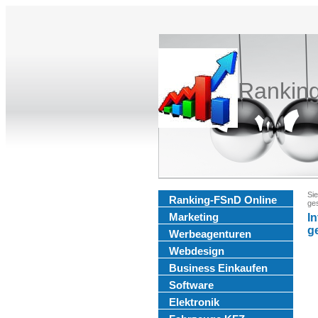
Rankin
Sie
Ranking-FSnD Online
ges
Marketing
In
ge
Werbeagenturen
Webdesign
Business Einkaufen
Software
Elektronik