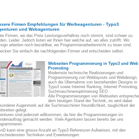
nsere Firmen Empfehlungen für Werbeagenturen - Typo3
genturen und Webagenturen
te Firmen, wo das Preis Leistungsverhältnis noch stimmt, sind schwer zu
nden, Leider. Jedoch listen wir Ihnen hier welche auf, wo alles zutrifft. Wo
sign arbeiten noch bezahlbar, wo Programmierarbeitennicht zu teuer sind.
ecken Sie einfach die nachfolgenden Firmen und entscheiden selbst.
Webseiten Programmierung in Typo3 und Web
Promoting
Modernste technische Realisierungen und
Programmierung von Weblayouts und Webdesign,
auch die Übernahme von bestehenden Designs in
Typo3 sowie Internet Ranking, Internet Promoting,
Suchmaschinenoptimierung SEO.
Alle Programmierungen von Webseiten entsprech
dem heutigen Stand der Technik, es wird dabei
sonderer Augenmerk auf die Suchmaschinen freundlichkeit, tauglichkeit der
bseiten gelegt.
enturen sind jederzeit willkommen, da hier die Programmierungen im
ndenauftrag gemacht werden. Viele Agenturen lassen bereits bei uns
ogrammieren.
nD kann eine grosse Anzahl an Typo3 Referenzen Aufweisen, mit den
rschiedensten Techniken und Erweiterungen.