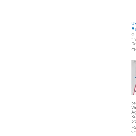
U
A
Gu
fi
De
Ch
be
We
Ag
Ku
pr
FS
ve