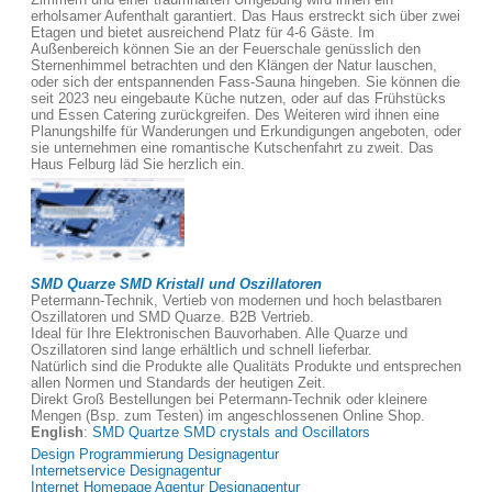
erholsamer Aufenthalt garantiert. Das Haus erstreckt sich über zwei
Etagen und bietet ausreichend Platz für 4-6 Gäste. Im
Außenbereich können Sie an der Feuerschale genüsslich den
Sternenhimmel betrachten und den Klängen der Natur lauschen,
oder sich der entspannenden Fass-Sauna hingeben. Sie können die
seit 2023 neu eingebaute Küche nutzen, oder auf das Frühstücks
und Essen Catering zurückgreifen. Des Weiteren wird ihnen eine
Planungshilfe für Wanderungen und Erkundigungen angeboten, oder
sie unternehmen eine romantische Kutschenfahrt zu zweit. Das
Haus Felburg läd Sie herzlich ein.
SMD Quarze SMD Kristall und Oszillatoren
Petermann-Technik, Vertieb von modernen und hoch belastbaren
Oszillatoren und SMD Quarze. B2B Vertrieb.
Ideal für Ihre Elektronischen Bauvorhaben. Alle Quarze und
Oszillatoren sind lange erhältlich und schnell lieferbar.
Natürlich sind die Produkte alle Qualitäts Produkte und entsprechen
allen Normen und Standards der heutigen Zeit.
Direkt Groß Bestellungen bei Petermann-Technik oder kleinere
Mengen (Bsp. zum Testen) im angeschlossenen Online Shop.
English
:
SMD Quartze SMD crystals and Oscillators
Design Programmierung Designagentur
Internetservice Designagentur
Internet Homepage Agentur Designagentur