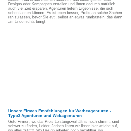
Designs oder Kampagnen erstellen und Ihnen dadurch natürlich
auch viel Zeit ersparen. Agenturen liefern Ergebnisse, die sich
sehen lassen können. Es ist eben besser, Profis an solche Sachen
ran zulassen, bevor Sie evtl. selbst an etwas rumbasteln, das dann
am Ende nichts bringt.
Unsere Firmen Empfehlungen für Werbeagenturen -
Typo3 Agenturen und Webagenturen
Gute Firmen, wo das Preis Leistungsverhältnis noch stimmt, sind
schwer zu finden, Leider. Jedoch listen wir Ihnen hier welche auf,
wo alles zutrifft. Wo Design arbeiten noch bezahlbar, wo