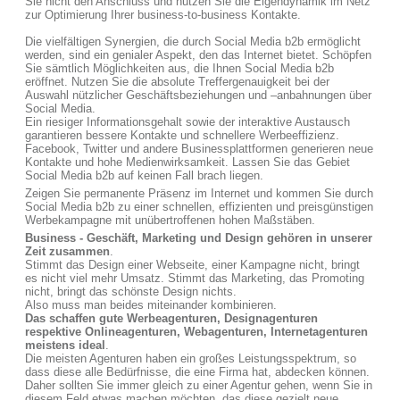
Sie nicht den Anschluss und nutzen Sie die Eigendynamik im Netz
zur Optimierung Ihrer business-to-business Kontakte.
Die vielfältigen Synergien, die durch Social Media b2b ermöglicht
werden, sind ein genialer Aspekt, den das Internet bietet. Schöpfen
Sie sämtlich Möglichkeiten aus, die Ihnen Social Media b2b
eröffnet. Nutzen Sie die absolute Treffergenauigkeit bei der
Auswahl nützlicher Geschäftsbeziehungen und –anbahnungen über
Social Media.
Ein riesiger Informationsgehalt sowie der interaktive Austausch
garantieren bessere Kontakte und schnellere Werbeeffizienz.
Facebook, Twitter und andere Businessplattformen generieren neue
Kontakte und hohe Medienwirksamkeit. Lassen Sie das Gebiet
Social Media b2b auf keinen Fall brach liegen.
Zeigen Sie permanente Präsenz im Internet und kommen Sie durch
Social Media b2b zu einer schnellen, effizienten und preisgünstigen
Werbekampagne mit unübertroffenen hohen Maßstäben.
Business - Geschäft, Marketing und Design gehören in unserer
Zeit zusammen
.
Stimmt das Design einer Webseite, einer Kampagne nicht, bringt
es nicht viel mehr Umsatz. Stimmt das Marketing, das Promoting
nicht, bringt das schönste Design nichts.
Also muss man beides miteinander kombinieren.
Das schaffen gute Werbeagenturen, Designagenturen
respektive Onlineagenturen, Webagenturen, Internetagenturen
meistens ideal
.
Die meisten Agenturen haben ein großes Leistungsspektrum, so
dass diese alle Bedürfnisse, die eine Firma hat, abdecken können.
Daher sollten Sie immer gleich zu einer Agentur gehen, wenn Sie in
diesem Feld etwas machen möchten, das diese gezielt neue