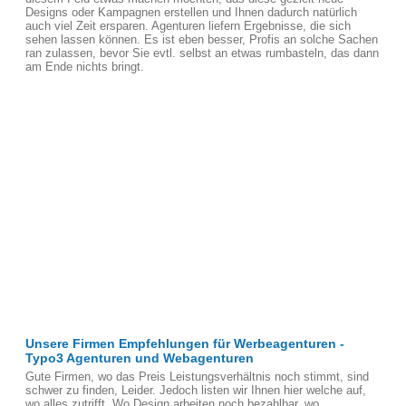
Designs oder Kampagnen erstellen und Ihnen dadurch natürlich
auch viel Zeit ersparen. Agenturen liefern Ergebnisse, die sich
sehen lassen können. Es ist eben besser, Profis an solche Sachen
ran zulassen, bevor Sie evtl. selbst an etwas rumbasteln, das dann
am Ende nichts bringt.
Unsere Firmen Empfehlungen für Werbeagenturen -
Typo3 Agenturen und Webagenturen
Gute Firmen, wo das Preis Leistungsverhältnis noch stimmt, sind
schwer zu finden, Leider. Jedoch listen wir Ihnen hier welche auf,
wo alles zutrifft. Wo Design arbeiten noch bezahlbar, wo