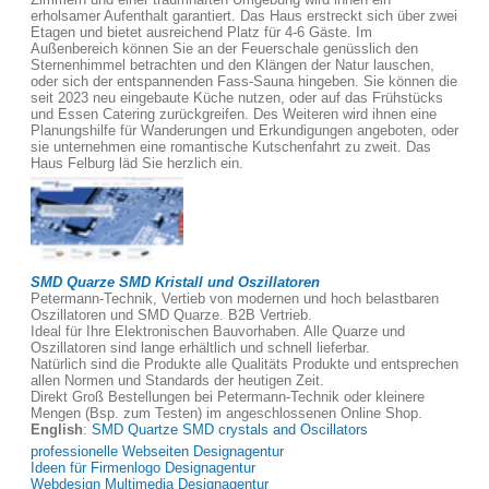
erholsamer Aufenthalt garantiert. Das Haus erstreckt sich über zwei
Etagen und bietet ausreichend Platz für 4-6 Gäste. Im
Außenbereich können Sie an der Feuerschale genüsslich den
Sternenhimmel betrachten und den Klängen der Natur lauschen,
oder sich der entspannenden Fass-Sauna hingeben. Sie können die
seit 2023 neu eingebaute Küche nutzen, oder auf das Frühstücks
und Essen Catering zurückgreifen. Des Weiteren wird ihnen eine
Planungshilfe für Wanderungen und Erkundigungen angeboten, oder
sie unternehmen eine romantische Kutschenfahrt zu zweit. Das
Haus Felburg läd Sie herzlich ein.
SMD Quarze SMD Kristall und Oszillatoren
Petermann-Technik, Vertieb von modernen und hoch belastbaren
Oszillatoren und SMD Quarze. B2B Vertrieb.
Ideal für Ihre Elektronischen Bauvorhaben. Alle Quarze und
Oszillatoren sind lange erhältlich und schnell lieferbar.
Natürlich sind die Produkte alle Qualitäts Produkte und entsprechen
allen Normen und Standards der heutigen Zeit.
Direkt Groß Bestellungen bei Petermann-Technik oder kleinere
Mengen (Bsp. zum Testen) im angeschlossenen Online Shop.
English
:
SMD Quartze SMD crystals and Oscillators
professionelle Webseiten Designagentur
Ideen für Firmenlogo Designagentur
Webdesign Multimedia Designagentur