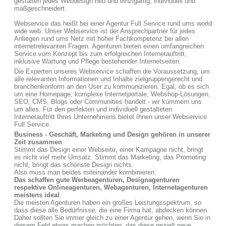
gestalten jedes Webdesign neu und einzigartig, individuell und
maßgeschneidert.
Webservice das heißt bei einer Agentur Full Service rund ums world
wide web. Unser Webservice ist der Ansprechpartner für jedes
Anliegen rund ums Netz mit hoher Fachkompetenz bei allen
internetrelevanten Fragen. Agenturen bieten einen umfangreichen
Service vom Konzept bis zum erfolgreichen Internetauftritt,
inklusive Wartung und Pflege bestehender Internetseiten.
Die Experten unseres Webservice schaffen die Voraussetzung, um
alle relevanten Informationen und Inhalte zielgruppengerecht und
branchenkonform an den User zu kommunizieren. Egal, ob es sich
um eine Homepage, komplexe Internetportale, Webshop-Lösungen,
SEO, CMS, Blogs oder Communities handelt - wir kümmern uns
um alles. Für den perfekten und individuell gestalteten
Internetauftritt Ihres Unternehmens bietet Ihnen unser Webservice
Full Service.
Business - Geschäft, Marketing und Design gehören in unserer
Zeit zusammen
.
Stimmt das Design einer Webseite, einer Kampagne nicht, bringt
es nicht viel mehr Umsatz. Stimmt das Marketing, das Promoting
nicht, bringt das schönste Design nichts.
Also muss man beides miteinander kombinieren.
Das schaffen gute Werbeagenturen, Designagenturen
respektive Onlineagenturen, Webagenturen, Internetagenturen
meistens ideal
.
Die meisten Agenturen haben ein großes Leistungsspektrum, so
dass diese alle Bedürfnisse, die eine Firma hat, abdecken können.
Daher sollten Sie immer gleich zu einer Agentur gehen, wenn Sie in
diesem Feld etwas machen möchten, das diese gezielt neue