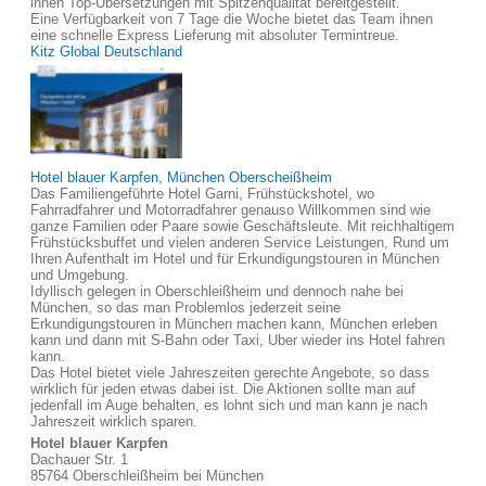
ihnen Top-Übersetzungen mit Spitzenqualität bereitgestellt.
Eine Verfügbarkeit von 7 Tage die Woche bietet das Team ihnen
eine schnelle Express Lieferung mit absoluter Termintreue.
Kitz Global Deutschland
Hotel blauer Karpfen, München Oberscheißheim
Das Familiengeführte Hotel Garni, Frühstückshotel, wo
Fahrradfahrer und Motorradfahrer genauso Willkommen sind wie
ganze Familien oder Paare sowie Geschäftsleute. Mit reichhaltigem
Frühstücksbuffet und vielen anderen Service Leistungen, Rund um
Ihren Aufenthalt im Hotel und für Erkundigungstouren in München
und Umgebung.
Idyllisch gelegen in Oberschleißheim und dennoch nahe bei
München, so das man Problemlos jederzeit seine
Erkundigungstouren in München machen kann, München erleben
kann und dann mit S-Bahn oder Taxi, Uber wieder ins Hotel fahren
kann.
Das Hotel bietet viele Jahreszeiten gerechte Angebote, so dass
wirklich für jeden etwas dabei ist. Die Aktionen sollte man auf
jedenfall im Auge behalten, es lohnt sich und man kann je nach
Jahreszeit wirklich sparen.
Hotel blauer Karpfen
Dachauer Str. 1
85764 Oberschleißheim bei München