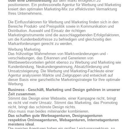
oder eine Dienstleistung
auf dem Markt erfolgreich zu
positionieren. Ein professionelle Agentur für Werbung und Marketing
kreiert den optimalen Marketing-Mix zur effektivsten Vermarktung
Ihres Unternehmens.
Die Einflussfaktoren für Werbung und Marketing finden sich in den
Bereiche Produkt- und Preispolitik sowie in Kommunikation und
Distribution. Auswahl und Einsatz der richtigen
Marketinginstrumente sind die ausschlaggebenden Erfolgsfaktoren,
um die Kundenbedürfnisse zu befriedigen und gleichzeitig den
Markanforderungen gerecht zu werden.
Werbung Marketing
Das frühzeitige Wahrnehmen von Marktveränderungen und -
verschiebungen, das Erkennen und Generieren von
Wettbewerbsvorteilen gehört ebenso zu Werbung und Marketing wie
Kundenbindung, Neukundengewinnung, Absatzförderung und
Umsatzsteigerung. Die Werbung und Marketing-Fachleute einer
Agentur analysieren Märkte und Zielgruppen und entwickelt auf
dieser Basis eine ganzheitliche Marketingstrategie für Ihre optimale
Werbung.
Business - Geschäft, Marketing und Design gehören in unserer
Zeit zusammen
.
Stimmt das Design einer Webseite, einer Kampagne nicht, bringt
es nicht viel mehr Umsatz. Stimmt das Marketing, das Promoting
nicht, bringt das schönste Design nichts.
Also muss man beides miteinander kombinieren.
Das schaffen gute Werbeagenturen, Designagenturen
respektive Onlineagenturen, Webagenturen, Internetagenturen
meistens ideal
.
Die meisten Agenturen haben ein großes Leistungsspektrum, so