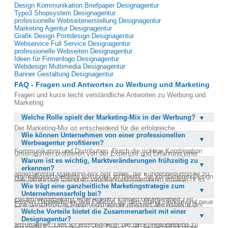
Design Kommunikation Briefpaper Designagentur
Typo3 Shopsystem Designagentur
professionelle Webseitenerstellung Designagentur
Marketing Agentur Designagentur
Grafik Design Printdesign Designagentur
Webservice Full Service Designagentur
professionelle Webseiten Designagentur
Ideen für Firmenlogo Designagentur
Webdesign Multimedia Designagentur
Banner Gestaltung Designagentur
FAQ - Fragen und Antworten zu Werbung und Marketing
Fragen und kurze leicht verständliche Antworten zu Werbung und
Marketing
Welche Rolle spielt der Marketing-Mix in der Werbung?
Der Marketing-Mix ist entscheidend für die erfolgreiche
Wie können Unternehmen von einer professionellen
Positionierung eines Produkts oder einer Dienstleistung auf dem
Werbeagentur profitieren?
Markt. Er umfasst die Produkt- und Preispolitik sowie die
Kommunikation und Distribution. Durch die richtige Kombination
Unternehmen profitieren von der Expertise und Erfahrung einer
dieser Elemente können Unternehmen ihre Zielgruppen effektiv
Warum ist es wichtig, Marktveränderungen frühzeitig zu
professionellen Werbeagentur, die umfassende Marketingstrategien
ansprechen und ihre Marktpräsenz stärken. Ein optimal
erkennen?
entwickelt. Diese Agenturen analysieren Märkte und Zielgruppen,
abgestimmter Marketing-Mix hilft dabei, die Kundenbedürfnisse zu
um maßgeschneiderte Lösungen zu bieten. Sie kombinieren Design
Das frühzeitige Erkennen von Marktveränderungen ermöglicht es
befriedigen und den Markanforderungen gerecht zu werden.
und Marketing, um effektive Kampagnen zu erstellen, die sowohl
Wie trägt eine ganzheitliche Marketingstrategie zum
Unternehmen, sich schnell an neue Gegebenheiten anzupassen
Professionelle Agenturen entwickeln individuelle Marketing-Mixe,
ästhetisch ansprechend als auch verkaufsfördernd sind. Durch die
Unternehmenserfolg bei?
und Wettbewerbsvorteile zu sichern. Durch proaktive Anpassungen
um den größtmöglichen Erfolg für ihre Kunden zu erzielen.
Zusammenarbeit mit einer Agentur können Unternehmen Zeit
können Unternehmen ihre Position auf dem Markt stärken und neue
Eine ganzheitliche Marketingstrategie integriert alle Aspekte des
sparen und sicherstellen, dass ihre Marketingmaßnahmen den
Chancen nutzen. Eine kontinuierliche Marktbeobachtung hilft,
Welche Vorteile bietet die Zusammenarbeit mit einer
Marketings, um ein konsistentes und effektives Markenerlebnis zu
gewünschten Erfolg erzielen. Zudem bieten Agenturen ein breites
Trends zu identifizieren und die Marketingstrategie entsprechend
Designagentur?
schaffen. Sie berücksichtigt die Bedürfnisse der Zielgruppe und
Leistungsspektrum, das alle Marketingbedürfnisse abdeckt.
anzupassen. Dies ist entscheidend, um die Kundenbindung zu
passt die Kommunikation, das Design und die Vertriebskanäle