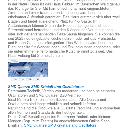
in der Natur? Dann ist das Haus Felburg im Bayrischen Wald genau
das Richtige für Sie. Mit harmonisch, charmant eingerichteten
Zimmern und einer traumhaften Umgebung wird ihnen ein
erholsamer Aufenthalt garantiert. Das Haus erstreckt sich über zwei
Etagen und bietet ausreichend Platz für 4-6 Gäste. Im
Außenbereich können Sie an der Feuerschale genüsslich den
Sternenhimmel betrachten und den Klängen der Natur lauschen,
oder sich der entspannenden Fass-Sauna hingeben. Sie können die
seit 2023 neu eingebaute Küche nutzen, oder auf das Frühstücks
und Essen Catering zurückgreifen. Des Weiteren wird ihnen eine
Planungshilfe für Wanderungen und Erkundigungen angeboten, oder
sie unternehmen eine romantische Kutschenfahrt zu zweit. Das
Haus Felburg läd Sie herzlich ein.
SMD Quarze SMD Kristall und Oszillatoren
Petermann-Technik, Vertieb von modernen und hoch belastbaren
Oszillatoren und SMD Quarze. B2B Vertrieb.
Ideal für Ihre Elektronischen Bauvorhaben. Alle Quarze und
Oszillatoren sind lange erhältlich und schnell lieferbar.
Natürlich sind die Produkte alle Qualitäts Produkte und entsprechen
allen Normen und Standards der heutigen Zeit.
Direkt Groß Bestellungen bei Petermann-Technik oder kleinere
Mengen (Bsp. zum Testen) im angeschlossenen Online Shop.
English
:
SMD Quartze SMD crystals and Oscillators