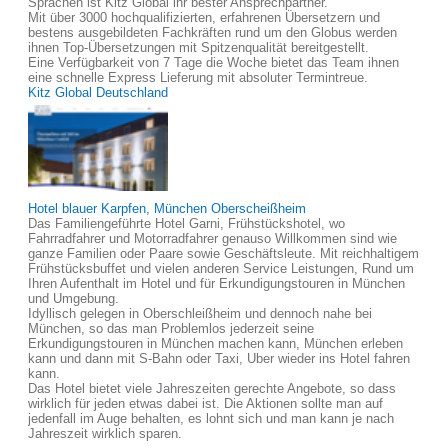
Sprachen ist Kitz Global ihr bester Ansprechpartner.
Mit über 3000 hochqualifizierten, erfahrenen Übersetzern und
bestens ausgebildeten Fachkräften rund um den Globus werden
ihnen Top-Übersetzungen mit Spitzenqualität bereitgestellt.
Eine Verfügbarkeit von 7 Tage die Woche bietet das Team ihnen
eine schnelle Express Lieferung mit absoluter Termintreue.
Kitz Global Deutschland
Hotel blauer Karpfen, München Oberscheißheim
Das Familiengeführte Hotel Garni, Frühstückshotel, wo
Fahrradfahrer und Motorradfahrer genauso Willkommen sind wie
ganze Familien oder Paare sowie Geschäftsleute. Mit reichhaltigem
Frühstücksbuffet und vielen anderen Service Leistungen, Rund um
Ihren Aufenthalt im Hotel und für Erkundigungstouren in München
und Umgebung.
Idyllisch gelegen in Oberschleißheim und dennoch nahe bei
München, so das man Problemlos jederzeit seine
Erkundigungstouren in München machen kann, München erleben
kann und dann mit S-Bahn oder Taxi, Uber wieder ins Hotel fahren
kann.
Das Hotel bietet viele Jahreszeiten gerechte Angebote, so dass
wirklich für jeden etwas dabei ist. Die Aktionen sollte man auf
jedenfall im Auge behalten, es lohnt sich und man kann je nach
Jahreszeit wirklich sparen.