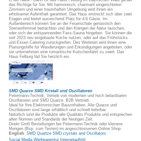
das Richtige für Sie. Mit harmonisch, charmant eingerichteten
Zimmern und einer traumhaften Umgebung wird ihnen ein
erholsamer Aufenthalt garantiert. Das Haus erstreckt sich über zwei
Etagen und bietet ausreichend Platz für 4-6 Gäste. Im
Außenbereich können Sie an der Feuerschale genüsslich den
Sternenhimmel betrachten und den Klängen der Natur lauschen,
oder sich der entspannenden Fass-Sauna hingeben. Sie können die
seit 2023 neu eingebaute Küche nutzen, oder auf das Frühstücks
und Essen Catering zurückgreifen. Des Weiteren wird ihnen eine
Planungshilfe für Wanderungen und Erkundigungen angeboten, oder
sie unternehmen eine romantische Kutschenfahrt zu zweit. Das
Haus Felburg läd Sie herzlich ein.
SMD Quarze SMD Kristall und Oszillatoren
Petermann-Technik, Vertieb von modernen und hoch belastbaren
Oszillatoren und SMD Quarze. B2B Vertrieb.
Ideal für Ihre Elektronischen Bauvorhaben. Alle Quarze und
Oszillatoren sind lange erhältlich und schnell lieferbar.
Natürlich sind die Produkte alle Qualitäts Produkte und entsprechen
allen Normen und Standards der heutigen Zeit.
Direkt Groß Bestellungen bei Petermann-Technik oder kleinere
Mengen (Bsp. zum Testen) im angeschlossenen Online Shop.
English
:
SMD Quartze SMD crystals and Oscillators
Social Media Werbeagentur Internetauftritt