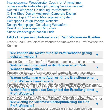
Internetagentur Wegbegleiter Coach für Unternehmen
professionelle Webseitenoptimierung Serviceorientiert
Kosten Homepage Gestaltung Internetauftritt
Online Shop Design Agenturen Corporate Design
Was ist Typo3? Content-Management-System
Homepage Design Vorlage Webseite
Design Homepages Gestaltung Webauftritt
Praktikum Werbeagentur München
Suche Webdesigner hat ein Ende
FAQ - Fragen und Antworten zu Profi Webseiten Kosten
Fragen und kurze leicht verständliche Antworten zu Profi Webseiten
Kosten
Wie können die Kosten für eine Profi Webseite gering
gehalten werden?
Um die Kosten für eine Profi Webseite gering zu halten, ist es
Welche Leistungen sind in den Kosten einer Profi
ratsam, sich von Anfang an an eine erfahrene Agentur zu wenden.
Webseite inbegriffen?
Eine Agentur bietet umfassende Dienstleistungen von der
Konzeption bis zur Umsetzung und darüber hinaus, was teure
In den Kosten einer Profi Webseite sind zahlreiche Leistungen
Nacharbeiten vermeidet. Mit einem Wartungsvertrag können Sie
Warum sollte man eine Agentur für die Erstellung einer
inbegriffen, die von der Agentur übernommen werden. Dazu gehören
zudem die Kosten langfristig kontrollieren. Agenturen bieten
Profi Webseite beauftragen?
die Konzepterstellung, das Design, die Programmierung sowie die
transparente Preisstrukturen, sodass jeder Arbeitsschritt
Suchmaschinenoptimierung. Auch die Wartung und Aktualisierung
Eine Agentur für die Erstellung einer Profi Webseite zu beauftragen,
nachvollziehbar ist. Dadurch können Sie sich entspannt
der Webseite sind Teil des Angebots. Agenturen kümmern sich
Welche Rolle spielt das Design bei der Erstellung einer
bietet zahlreiche Vorteile. Agenturen verfügen über ein breites
zurücklehnen, während Profis sich um Ihren Internetauftritt
zudem um Bannerwerbung und Webshops, sodass alle Belange
Profi Webseite?
Leistungsspektrum und können alle Bedürfnisse einer Firma
kümmern.
rund um den Internetauftritt abgedeckt sind. Diese umfassenden
abdecken. Sie kombinieren Design und Marketing, um den
Das Design spielt eine entscheidende Rolle bei der Erstellung einer
Leistungen sorgen dafür, dass Sie sich auf Ihr Kerngeschäft
maximalen Umsatz zu erzielen. Zudem sparen Sie Zeit, da die
Wie wichtig ist Suchmaschinenoptimierung für eine
Profi Webseite, da es maßgeblich zur Benutzererfahrung und zum
konzentrieren können.
Agentur gezielt neue Designs oder Kampagnen erstellt. Die
Profi Webseite?
Erfolg der Webseite beiträgt. Ein ansprechendes Design zieht
Ergebnisse sind professionell und auf die Anforderungen der
Besucher an und hält sie auf der Seite. Es muss jedoch mit