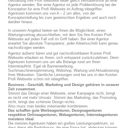
Gestaltung Ihre Profi Webseite lieber gleich vertrauensvoll an eine
Agentur wenden. Bei einer Agentur ist jede Problemlösung bei der
Konzeption für eine Profi Webseite im Auftrag inbegriffen.
Agenturen kümmern uns von A – Z um alles, von der
Konzepterstellung bis zum gewünschten Ergebnis und auch noch
darüber hinaus.
In unserem Angebot bieten wir Ihnen die Möglichkeit, einen
Wartungsvertrag abzuschließen, mit dem Sie Ihre Kosten Profi
Webseite auf jeden Fall voll im Griff haben. Bei einer Agentur
erwartet Sie absolute Transparenz, jeder Arbeitsschritt kann genau
nachvollzogen werden.
Agentur äußerst fairen und gut nachvollziehbaren Kosten Profi
Webseite erlauben es Ihnen, sich entspannt zurückzulehnen. Denn
Agenturen kümmern uns um alle Belange rund um Ihren
Internetauftritt. Egal ob Bannerwerbung,
Suchmaschinenoptimierung, Webshop, Wartung und Aktualisierung
Ihrer Webseiten. Sämtliche Leistungen sind bei uns in den Kosten
Profi Webseite schon mit inbegriffen.
Business - Geschäft, Marketing und Design gehören in unserer
Zeit zusammen
.
Stimmt das Design einer Webseite, einer Kampagne nicht, bringt
es nicht viel mehr Umsatz. Stimmt das Marketing, das Promoting
nicht, bringt das schönste Design nichts.
Also muss man beides miteinander kombinieren.
Das schaffen gute Werbeagenturen, Designagenturen
respektive Onlineagenturen, Webagenturen, Internetagenturen
meistens ideal
.
Die meisten Agenturen haben ein großes Leistungsspektrum, so
dass diese alle Bedürfnisse, die eine Firma hat, abdecken können.