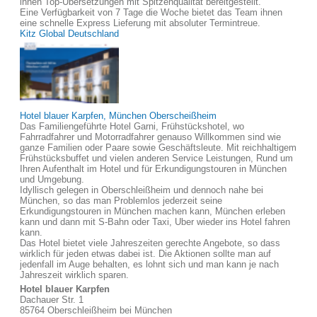
ihnen Top-Übersetzungen mit Spitzenqualität bereitgestellt.
Eine Verfügbarkeit von 7 Tage die Woche bietet das Team ihnen
eine schnelle Express Lieferung mit absoluter Termintreue.
Kitz Global Deutschland
Hotel blauer Karpfen, München Oberscheißheim
Das Familiengeführte Hotel Garni, Frühstückshotel, wo
Fahrradfahrer und Motorradfahrer genauso Willkommen sind wie
ganze Familien oder Paare sowie Geschäftsleute. Mit reichhaltigem
Frühstücksbuffet und vielen anderen Service Leistungen, Rund um
Ihren Aufenthalt im Hotel und für Erkundigungstouren in München
und Umgebung.
Idyllisch gelegen in Oberschleißheim und dennoch nahe bei
München, so das man Problemlos jederzeit seine
Erkundigungstouren in München machen kann, München erleben
kann und dann mit S-Bahn oder Taxi, Uber wieder ins Hotel fahren
kann.
Das Hotel bietet viele Jahreszeiten gerechte Angebote, so dass
wirklich für jeden etwas dabei ist. Die Aktionen sollte man auf
jedenfall im Auge behalten, es lohnt sich und man kann je nach
Jahreszeit wirklich sparen.
Hotel blauer Karpfen
Dachauer Str. 1
85764 Oberschleißheim bei München