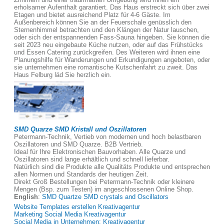
erholsamer Aufenthalt garantiert. Das Haus erstreckt sich über zwei
Etagen und bietet ausreichend Platz für 4-6 Gäste. Im
Außenbereich können Sie an der Feuerschale genüsslich den
Sternenhimmel betrachten und den Klängen der Natur lauschen,
oder sich der entspannenden Fass-Sauna hingeben. Sie können die
seit 2023 neu eingebaute Küche nutzen, oder auf das Frühstücks
und Essen Catering zurückgreifen. Des Weiteren wird ihnen eine
Planungshilfe für Wanderungen und Erkundigungen angeboten, oder
sie unternehmen eine romantische Kutschenfahrt zu zweit. Das
Haus Felburg läd Sie herzlich ein.
SMD Quarze SMD Kristall und Oszillatoren
Petermann-Technik, Vertieb von modernen und hoch belastbaren
Oszillatoren und SMD Quarze. B2B Vertrieb.
Ideal für Ihre Elektronischen Bauvorhaben. Alle Quarze und
Oszillatoren sind lange erhältlich und schnell lieferbar.
Natürlich sind die Produkte alle Qualitäts Produkte und entsprechen
allen Normen und Standards der heutigen Zeit.
Direkt Groß Bestellungen bei Petermann-Technik oder kleinere
Mengen (Bsp. zum Testen) im angeschlossenen Online Shop.
English
:
SMD Quartze SMD crystals and Oscillators
Website Templates erstellen Kreativagentur
Marketing Social Media Kreativagentur
Social Media in Unternehmen; Kreativagentur