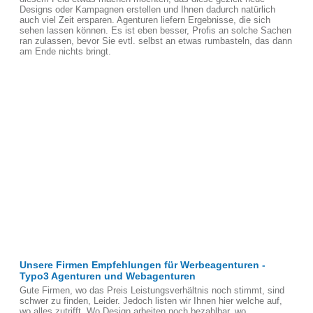
Designs oder Kampagnen erstellen und Ihnen dadurch natürlich
auch viel Zeit ersparen. Agenturen liefern Ergebnisse, die sich
sehen lassen können. Es ist eben besser, Profis an solche Sachen
ran zulassen, bevor Sie evtl. selbst an etwas rumbasteln, das dann
am Ende nichts bringt.
Unsere Firmen Empfehlungen für Werbeagenturen -
Typo3 Agenturen und Webagenturen
Gute Firmen, wo das Preis Leistungsverhältnis noch stimmt, sind
schwer zu finden, Leider. Jedoch listen wir Ihnen hier welche auf,
wo alles zutrifft. Wo Design arbeiten noch bezahlbar, wo