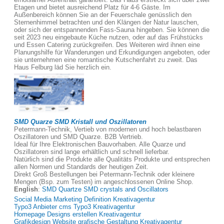
Etagen und bietet ausreichend Platz für 4-6 Gäste. Im
Außenbereich können Sie an der Feuerschale genüsslich den
Sternenhimmel betrachten und den Klängen der Natur lauschen,
oder sich der entspannenden Fass-Sauna hingeben. Sie können die
seit 2023 neu eingebaute Küche nutzen, oder auf das Frühstücks
und Essen Catering zurückgreifen. Des Weiteren wird ihnen eine
Planungshilfe für Wanderungen und Erkundigungen angeboten, oder
sie unternehmen eine romantische Kutschenfahrt zu zweit. Das
Haus Felburg läd Sie herzlich ein.
SMD Quarze SMD Kristall und Oszillatoren
Petermann-Technik, Vertieb von modernen und hoch belastbaren
Oszillatoren und SMD Quarze. B2B Vertrieb.
Ideal für Ihre Elektronischen Bauvorhaben. Alle Quarze und
Oszillatoren sind lange erhältlich und schnell lieferbar.
Natürlich sind die Produkte alle Qualitäts Produkte und entsprechen
allen Normen und Standards der heutigen Zeit.
Direkt Groß Bestellungen bei Petermann-Technik oder kleinere
Mengen (Bsp. zum Testen) im angeschlossenen Online Shop.
English
:
SMD Quartze SMD crystals and Oscillators
Social Media Marketing Definition Kreativagentur
Typo3 Anbieter cms Typo3 Kreativagentur
Homepage Designs erstellen Kreativagentur
Grafikdesign Website grafische Gestaltung Kreativagentur