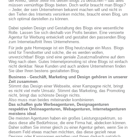
der Anreiz, diese Seite mit diesen Blogs zu besuchen – das alles
müssen vernünftige Blogs bieten. Doch wofür braucht man Blogs?
– Jeder, der sein Unternehmen bekannt machen will und nicht in
den Tiefen des Internets versinken möchte, braucht einen Blog, um
sich optimal darstellen zu können.
Dabei spielen Design und Gestaltung des Blogs eine wesentliche
Rolle. Lassen Sie sich deshalb von Profis beraten. Eine versierte
Agentur für Werbung entwickelt und gestaltet den passenden Blog
zum Internetauftritt Ihres Unternehmens.
Für jede gute Homepage ist ein Blog heutzutage ein Muss. Blogs
sind für Trendsetter und solche, die es werden wollen,
unverzichtbar! Blogs sind eine geniale Zusatzmaßnahme auf dem
Weg nach oben. Gutes Internetpromoting ist ohne Blogs ist einfach
nicht denkbar. Neue Kunden und auch andere Unternehmen finden
Sie über Ihren bestens gestalteten Blog.
Business - Geschäft, Marketing und Design gehören in unserer
Zeit zusammen
.
Stimmt das Design einer Webseite, einer Kampagne nicht, bringt
es nicht viel mehr Umsatz. Stimmt das Marketing, das Promoting
nicht, bringt das schönste Design nichts.
Also muss man beides miteinander kombinieren.
Das schaffen gute Werbeagenturen, Designagenturen
respektive Onlineagenturen, Webagenturen, Internetagenturen
meistens ideal
.
Die meisten Agenturen haben ein großes Leistungsspektrum, so
dass diese alle Bedürfnisse, die eine Firma hat, abdecken können.
Daher sollten Sie immer gleich zu einer Agentur gehen, wenn Sie in
diesem Feld etwas machen möchten, das diese gezielt neue
Designs oder Kampagnen erstellen und Ihnen dadurch natürlich