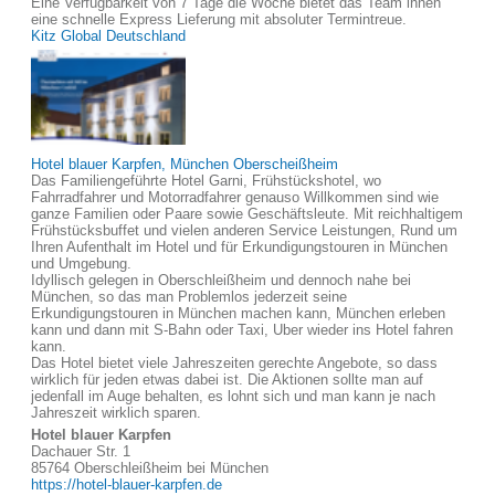
Eine Verfügbarkeit von 7 Tage die Woche bietet das Team ihnen
eine schnelle Express Lieferung mit absoluter Termintreue.
Kitz Global Deutschland
Hotel blauer Karpfen, München Oberscheißheim
Das Familiengeführte Hotel Garni, Frühstückshotel, wo
Fahrradfahrer und Motorradfahrer genauso Willkommen sind wie
ganze Familien oder Paare sowie Geschäftsleute. Mit reichhaltigem
Frühstücksbuffet und vielen anderen Service Leistungen, Rund um
Ihren Aufenthalt im Hotel und für Erkundigungstouren in München
und Umgebung.
Idyllisch gelegen in Oberschleißheim und dennoch nahe bei
München, so das man Problemlos jederzeit seine
Erkundigungstouren in München machen kann, München erleben
kann und dann mit S-Bahn oder Taxi, Uber wieder ins Hotel fahren
kann.
Das Hotel bietet viele Jahreszeiten gerechte Angebote, so dass
wirklich für jeden etwas dabei ist. Die Aktionen sollte man auf
jedenfall im Auge behalten, es lohnt sich und man kann je nach
Jahreszeit wirklich sparen.
Hotel blauer Karpfen
Dachauer Str. 1
85764 Oberschleißheim bei München
https://hotel-blauer-karpfen.de