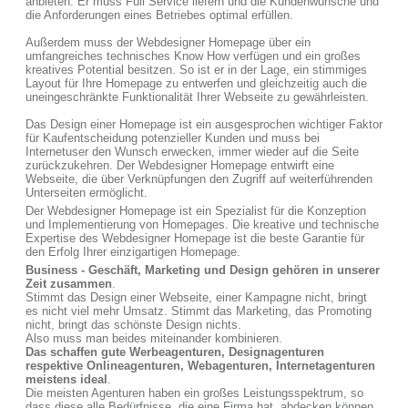
anbieten. Er muss Full Service liefern und die Kundenwünsche und
die Anforderungen eines Betriebes optimal erfüllen.
Außerdem muss der Webdesigner Homepage über ein
umfangreiches technisches Know How verfügen und ein großes
kreatives Potential besitzen. So ist er in der Lage, ein stimmiges
Layout für Ihre Homepage zu entwerfen und gleichzeitig auch die
uneingeschränkte Funktionalität Ihrer Webseite zu gewährleisten.
Das Design einer Homepage ist ein ausgesprochen wichtiger Faktor
für Kaufentscheidung potenzieller Kunden und muss bei
Internetuser den Wunsch erwecken, immer wieder auf die Seite
zurückzukehren. Der Webdesigner Homepage entwirft eine
Webseite, die über Verknüpfungen den Zugriff auf weiterführenden
Unterseiten ermöglicht.
Der Webdesigner Homepage ist ein Spezialist für die Konzeption
und Implementierung von Homepages. Die kreative und technische
Expertise des Webdesigner Homepage ist die beste Garantie für
den Erfolg Ihrer einzigartigen Homepage.
Business - Geschäft, Marketing und Design gehören in unserer
Zeit zusammen
.
Stimmt das Design einer Webseite, einer Kampagne nicht, bringt
es nicht viel mehr Umsatz. Stimmt das Marketing, das Promoting
nicht, bringt das schönste Design nichts.
Also muss man beides miteinander kombinieren.
Das schaffen gute Werbeagenturen, Designagenturen
respektive Onlineagenturen, Webagenturen, Internetagenturen
meistens ideal
.
Die meisten Agenturen haben ein großes Leistungsspektrum, so
dass diese alle Bedürfnisse, die eine Firma hat, abdecken können.