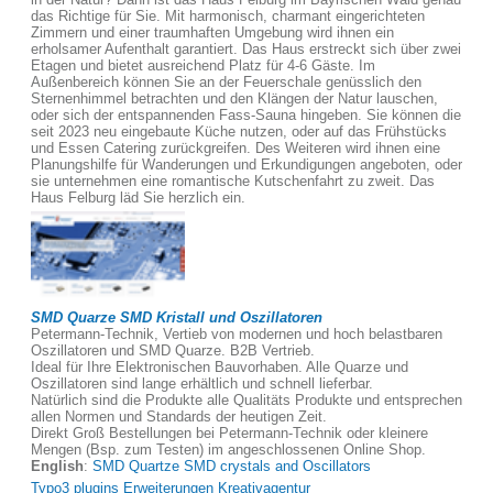
das Richtige für Sie. Mit harmonisch, charmant eingerichteten
Zimmern und einer traumhaften Umgebung wird ihnen ein
erholsamer Aufenthalt garantiert. Das Haus erstreckt sich über zwei
Etagen und bietet ausreichend Platz für 4-6 Gäste. Im
Außenbereich können Sie an der Feuerschale genüsslich den
Sternenhimmel betrachten und den Klängen der Natur lauschen,
oder sich der entspannenden Fass-Sauna hingeben. Sie können die
seit 2023 neu eingebaute Küche nutzen, oder auf das Frühstücks
und Essen Catering zurückgreifen. Des Weiteren wird ihnen eine
Planungshilfe für Wanderungen und Erkundigungen angeboten, oder
sie unternehmen eine romantische Kutschenfahrt zu zweit. Das
Haus Felburg läd Sie herzlich ein.
SMD Quarze SMD Kristall und Oszillatoren
Petermann-Technik, Vertieb von modernen und hoch belastbaren
Oszillatoren und SMD Quarze. B2B Vertrieb.
Ideal für Ihre Elektronischen Bauvorhaben. Alle Quarze und
Oszillatoren sind lange erhältlich und schnell lieferbar.
Natürlich sind die Produkte alle Qualitäts Produkte und entsprechen
allen Normen und Standards der heutigen Zeit.
Direkt Groß Bestellungen bei Petermann-Technik oder kleinere
Mengen (Bsp. zum Testen) im angeschlossenen Online Shop.
English
:
SMD Quartze SMD crystals and Oscillators
Typo3 plugins Erweiterungen Kreativagentur