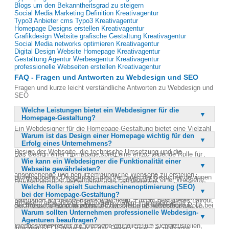
Blogs um den Bekanntheitsgrad zu steigern
Social Media Marketing Definition Kreativagentur
Typo3 Anbieter cms Typo3 Kreativagentur
Homepage Designs erstellen Kreativagentur
Grafikdesign Website grafische Gestaltung Kreativagentur
Social Media networks optimieren Kreativagentur
Digital Design Website Homepage Kreativagentur
Gestaltung Agentur Werbeagentur Kreativagentur
professionelle Webseiten erstellen Kreativagentur
FAQ - Fragen und Antworten zu Webdesign und SEO
Fragen und kurze leicht verständliche Antworten zu Webdesign und
SEO
Welche Leistungen bietet ein Webdesigner für die
Homepage-Gestaltung?
Ein Webdesigner für die Homepage-Gestaltung bietet eine Vielzahl
Warum ist das Design einer Homepage wichtig für den
von Leistungen an, die den gesamten Internetauftritt eines
Erfolg eines Unternehmens?
Unternehmens abdecken. Dazu gehören die Konzeption und das
Design der Webseite, die technische Umsetzung und die
Das Design einer Homepage spielt eine entscheidende Rolle für
Sicherstellung der Funktionalität. Ein guter Webdesigner kombiniert
Wie kann ein Webdesigner die Funktionalität einer
den Erfolg eines Unternehmens, da es den ersten Eindruck bei
kreatives Design mit technischem Know-how, um eine
Webseite gewährleisten?
potenziellen Kunden hinterlässt. Ein ansprechendes und
ansprechende und benutzerfreundliche Webseite zu erstellen.
professionelles Design kann das Vertrauen der Besucher gewinnen
Ein Webdesigner gewährleistet die Funktionalität einer Webseite,
Darüber hinaus sorgt er dafür, dass die Webseite
und sie dazu ermutigen, länger auf der Seite zu verweilen. Darüber
Welche Rolle spielt Suchmaschinenoptimierung (SEO)
indem er moderne Webtechnologien und -standards einsetzt. Er
suchmaschinenfreundlich ist, um eine bessere Sichtbarkeit im
hinaus beeinflusst das Design die Benutzererfahrung und kann die
bei der Homepage-Gestaltung?
sorgt dafür, dass die Webseite auf verschiedenen Geräten und
Internet zu erreichen. Schließlich bietet er auch Unterstützung bei
Navigation auf der Webseite erleichtern. Ein gut gestaltetes Layout
Browsern einwandfrei funktioniert. Zudem implementiert er
der Integration von Inhalten und der Pflege der Webseite an.
Suchmaschinenoptimierung (SEO) spielt eine wesentliche Rolle bei
kann auch die Markenidentität stärken und die Wiedererkennung
benutzerfreundliche Navigationselemente und interaktive
Warum sollten Unternehmen professionelle Webdesign-
der Homepage-Gestaltung, da sie die Sichtbarkeit der Webseite in
fördern. Letztlich trägt ein durchdachtes Design dazu bei, die
Funktionen, die die Benutzererfahrung verbessern. Der
Agenturen beauftragen?
den Suchmaschinenergebnissen verbessert. Ein Webdesigner
Conversion-Rate zu erhöhen und den Umsatz zu steigern.
Webdesigner testet die Webseite gründlich, um sicherzustellen,
integriert SEO-Strategien in das Design, indem er relevante