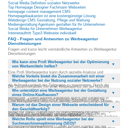
Social Media Definition sozialen Netzwerke
Top Homepage Designer Fachmann Webseiten
homepage content management CMS
Homepagebaukasten ist eine kostengünstige Lösung
Webdesign CMS Gestaltung, Pflege und Wartung
Mediengestaltung Agenturen gestalten für Ihr Unternehmen
Social Media für Unternehmen Werbeagentur
Internetauftritt Typo3 Webseite individuell
FAQ - Fragen und Antworten zu Werbeagentur
Dienstleistungen
Fragen und kurze leicht verständliche Antworten zu Werbeagentur
Dienstleistungen
Wie kann eine Profi Werbeagentur bei der Optimierung
von Werbemitteln helfen?
Eine Profi Werbeagentur kann durch gezielte Analyse und
Welche Vorteile bietet die Zusammenarbeit mit einer
Anpassung bestehender Werbemittel deren Effektivität erheblich
Werbeagentur bei der Nutzung sozialer Netzwerke?
steigern. Sie nutzt moderne Techniken und kreative Ansätze, um
die Aufmerksamkeit der Zielgruppe zu maximieren. Durch die
Die Zusammenarbeit mit einer Werbeagentur bei der Nutzung
Kombination von ansprechendem Design und strategischem
Wie unterstützt eine Werbeagentur bei der Gestaltung
sozialer Netzwerke bietet zahlreiche Vorteile. Agenturen verfügen
Marketing wird die Reichweite erhöht und die Markenwahrnehmung
eines Online-Kaufhauses?
über das Know-how, um die richtige Plattform für die jeweilige
verbessert. Zudem können Agenturen durch ihre Erfahrung in
Zielgruppe auszuwählen und maßgeschneiderte Inhalte zu
Eine Werbeagentur unterstützt bei der Gestaltung eines Online-
verschiedenen Branchen maßgeschneiderte Lösungen anbieten, die
erstellen. Sie können durch gezielte Kampagnen die Sichtbarkeit
Warum ist das Design einer Webseite entscheidend für
Kaufhauses, indem sie ein ansprechendes und
auf die spezifischen Bedürfnisse eines Unternehmens abgestimmt
erhöhen und die Interaktion mit potenziellen Kunden fördern. Zudem
den Geschäftserfolg?
benutzerfreundliches Design entwickelt. Sie sorgt dafür, dass das
sind. Dies führt zu einer effizienteren Nutzung des Werbebudgets
helfen sie dabei, Hierarchien zu überspringen und direkt
Kaufhaus auf allen Geräten optimal dargestellt wird und ein
und einer besseren Rendite der Investitionen.
Das Design einer Webseite ist entscheidend für den
Entscheidungsträger anzusprechen. Durch kontinuierliche Analyse
sicheres Bezahlsystem integriert ist. Durch die Implementierung
Welche Rolle spielt eine Werbeagentur bei der
Geschäftserfolg, da es den ersten Eindruck eines Unternehmens
und Optimierung der Kampagnen wird die Effizienz gesteigert und
moderner Technologien wird die Performance verbessert und die
Suchmaschinenoptimierung (SEO)?
vermittelt. Ein ansprechendes und professionelles Design zieht
der Erfolg messbar gemacht.
Kundenzufriedenheit erhöht. Zudem hilft die Agentur bei der
Besucher an und hält sie auf der Seite. Es sorgt für eine intuitive