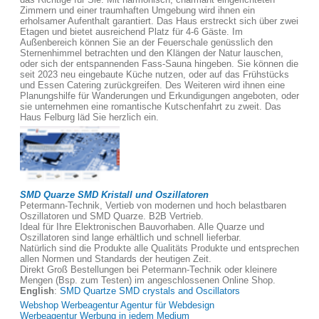
Zimmern und einer traumhaften Umgebung wird ihnen ein
erholsamer Aufenthalt garantiert. Das Haus erstreckt sich über zwei
Etagen und bietet ausreichend Platz für 4-6 Gäste. Im
Außenbereich können Sie an der Feuerschale genüsslich den
Sternenhimmel betrachten und den Klängen der Natur lauschen,
oder sich der entspannenden Fass-Sauna hingeben. Sie können die
seit 2023 neu eingebaute Küche nutzen, oder auf das Frühstücks
und Essen Catering zurückgreifen. Des Weiteren wird ihnen eine
Planungshilfe für Wanderungen und Erkundigungen angeboten, oder
sie unternehmen eine romantische Kutschenfahrt zu zweit. Das
Haus Felburg läd Sie herzlich ein.
SMD Quarze SMD Kristall und Oszillatoren
Petermann-Technik, Vertieb von modernen und hoch belastbaren
Oszillatoren und SMD Quarze. B2B Vertrieb.
Ideal für Ihre Elektronischen Bauvorhaben. Alle Quarze und
Oszillatoren sind lange erhältlich und schnell lieferbar.
Natürlich sind die Produkte alle Qualitäts Produkte und entsprechen
allen Normen und Standards der heutigen Zeit.
Direkt Groß Bestellungen bei Petermann-Technik oder kleinere
Mengen (Bsp. zum Testen) im angeschlossenen Online Shop.
English
:
SMD Quartze SMD crystals and Oscillators
Webshop Werbeagentur Agentur für Webdesign
Werbeagentur Werbung in jedem Medium