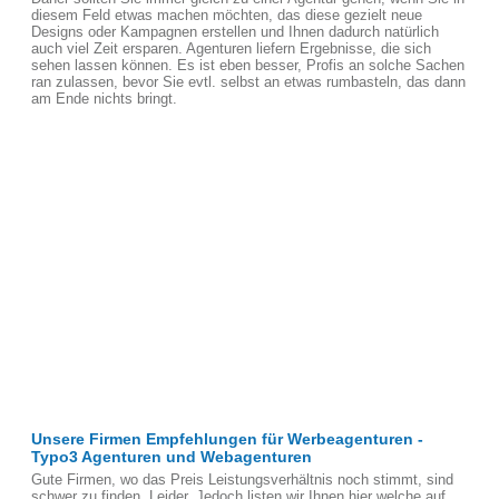
diesem Feld etwas machen möchten, das diese gezielt neue
Designs oder Kampagnen erstellen und Ihnen dadurch natürlich
auch viel Zeit ersparen. Agenturen liefern Ergebnisse, die sich
sehen lassen können. Es ist eben besser, Profis an solche Sachen
ran zulassen, bevor Sie evtl. selbst an etwas rumbasteln, das dann
am Ende nichts bringt.
Unsere Firmen Empfehlungen für Werbeagenturen -
Typo3 Agenturen und Webagenturen
Gute Firmen, wo das Preis Leistungsverhältnis noch stimmt, sind
schwer zu finden, Leider. Jedoch listen wir Ihnen hier welche auf,