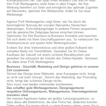
Kontaktplattform her. Das spart Ihnen erheblich Zeit und Ihr Geld.
Ihre Profi Werbeagentur steht Ihnen in allen Fragen, die Ihre
Werbung betreffen zur Seite und ermöglicht das optimale Zugreifen
auf Netzwerke, optimiert Ihre Werbemittel, findet für Sie neue
Werbewege.
Agentur Profi Werbeagentur zeigt Ihnen, wie Sie durch die
bestmögliche Nutzung der sozialen Netzwerke Hierarchien
überspringen, Entscheidungsträger in anderen Firmen ansprechen
und die gewünschte Zielgruppe besser erreichen können.
Optimieren Sie Ihre Business-to-Business Kontakte und tauschen
Sie sich direkt mit Ihren Geschäftspartnern aus. So verbessern Sie
Arbeitsprozesse und sparen hohe Werbungskosten.
Erobern Sie ohne Vorkenntnisse und ohne großen Aufwand den
virtuellen Markt mit Trend-Mitteln. Gestalten Sie Ihr Online
Kaufhaus der Zukunft mit einem sicheren Bezahlsystem und
genießen Sie entspannt die Vorteile des Online-Handels. Vertrauen
Sie dabei einer Profi Werbeagentur.
Business - Geschäft, Marketing und Design gehören in unserer
Zeit zusammen
.
Stimmt das Design einer Webseite, einer Kampagne nicht, bringt
es nicht viel mehr Umsatz. Stimmt das Marketing, das Promoting
nicht, bringt das schönste Design nichts.
Also muss man beides miteinander kombinieren.
Das schaffen gute Werbeagenturen, Designagenturen
respektive Onlineagenturen, Webagenturen, Internetagenturen
meistens ideal
.
Die meisten Agenturen haben ein großes Leistungsspektrum, so
dass diese alle Bedürfnisse, die eine Firma hat, abdecken können.
Daher sollten Sie immer gleich zu einer Agentur gehen, wenn Sie in