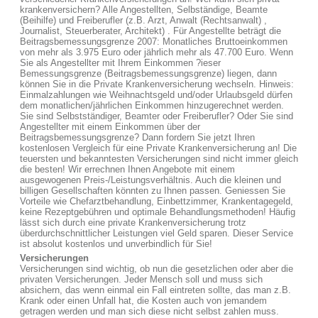
krankenversichern? Alle Angestellten, Selbständige, Beamte
(Beihilfe) und Freiberufler (z.B. Arzt, Anwalt (Rechtsanwalt) ,
Journalist, Steuerberater, Architekt) . Für Angestellte beträgt die
Beitragsbemessungsgrenze 2007: Monatliches Bruttoeinkommen
von mehr als 3.975 Euro oder jährlich mehr als 47.700 Euro. Wenn
Sie als Angestellter mit Ihrem Einkommen ?ieser
Bemessungsgrenze (Beitragsbemessungsgrenze) liegen, dann
können Sie in die Private Krankenversicherung wechseln. Hinweis:
Einmalzahlungen wie Weihnachtsgeld und/oder Urlaubsgeld dürfen
dem monatlichen/jährlichen Einkommen hinzugerechnet werden.
Sie sind Selbstständiger, Beamter oder Freiberufler? Oder Sie sind
Angestellter mit einem Einkommen über der
Beitragsbemessungsgrenze? Dann fordern Sie jetzt Ihren
kostenlosen Vergleich für eine Private Krankenversicherung an! Die
teuersten und bekanntesten Versicherungen sind nicht immer gleich
die besten! Wir errechnen Ihnen Angebote mit einem
ausgewogenen Preis-/Leistungsverhältnis. Auch die kleinen und
billigen Gesellschaften könnten zu Ihnen passen. Geniessen Sie
Vorteile wie Chefarztbehandlung, Einbettzimmer, Krankentagegeld,
keine Rezeptgebühren und optimale Behandlungsmethoden! Häufig
lässt sich durch eine private Krankenversicherung trotz
überdurchschnittlicher Leistungen viel Geld sparen. Dieser Service
ist absolut kostenlos und unverbindlich für Sie!
Versicherungen
Versicherungen sind wichtig, ob nun die gesetzlichen oder aber die
privaten Versicherungen. Jeder Mensch soll und muss sich
absichern, das wenn einmal ein Fall eintreten sollte, das man z.B.
Krank oder einen Unfall hat, die Kosten auch von jemandem
getragen werden und man sich diese nicht selbst zahlen muss.