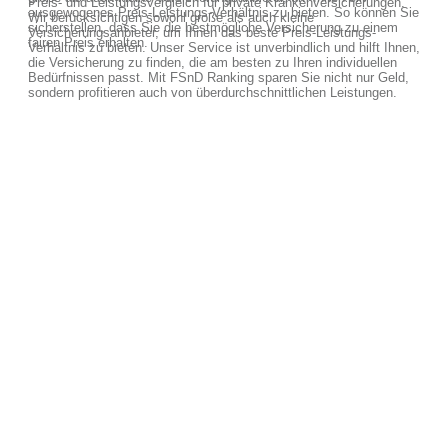
Preis- und Leistungsvergleich für private Krankenversicherungen.
ausgewogenes Preis-Leistungs-Verhältnis zu bieten. So können Sie
Wir berücksichtigen sowohl große als auch kleine
sicherstellen, dass Sie die bestmögliche Versicherung zu einem
Versicherungsanbieter, um Ihnen das beste Preis-Leistungs-
fairen Preis erhalten.
Verhältnis zu bieten. Unser Service ist unverbindlich und hilft Ihnen,
die Versicherung zu finden, die am besten zu Ihren individuellen
Bedürfnissen passt. Mit FSnD Ranking sparen Sie nicht nur Geld,
sondern profitieren auch von überdurchschnittlichen Leistungen.