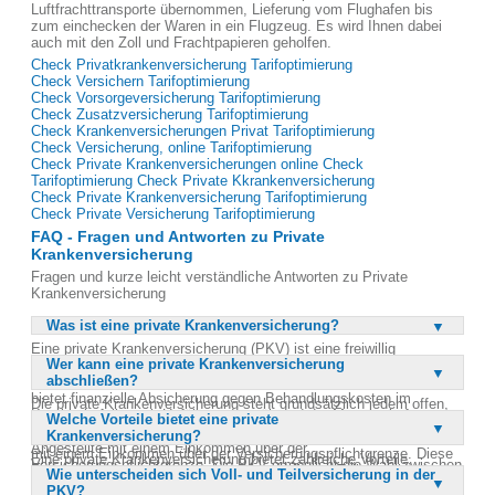
Luftfrachttransporte übernommen, Lieferung vom Flughafen bis
zum einchecken der Waren in ein Flugzeug. Es wird Ihnen dabei
auch mit den Zoll und Frachtpapieren geholfen.
Check Privatkrankenversicherung Tarifoptimierung
Check Versichern Tarifoptimierung
Check Vorsorgeversicherung Tarifoptimierung
Check Zusatzversicherung Tarifoptimierung
Check Krankenversicherungen Privat Tarifoptimierung
Check Versicherung, online Tarifoptimierung
Check Private Krankenversicherungen online Check
Tarifoptimierung Check Private Kkrankenversicherung
Check Private Krankenversicherung Tarifoptimierung
Check Private Versicherung Tarifoptimierung
FAQ - Fragen und Antworten zu Private
Krankenversicherung
Fragen und kurze leicht verständliche Antworten zu Private
Krankenversicherung
Was ist eine private Krankenversicherung?
Eine private Krankenversicherung (PKV) ist eine freiwillig
Wer kann eine private Krankenversicherung
abschließbare Versicherung, die im Gegensatz zur gesetzlichen
abschließen?
Krankenversicherung (GKV) nicht einkommensabhängig ist. Sie
bietet finanzielle Absicherung gegen Behandlungskosten im
Die private Krankenversicherung steht grundsätzlich jedem offen,
Krankheitsfall, nach Unfällen oder während der Mutterschaft.
Welche Vorteile bietet eine private
jedoch ist sie besonders für bestimmte Personengruppen attraktiv.
Besonders geeignet ist sie für Beamte, Selbstständige und
Krankenversicherung?
Dazu gehören Beamte, Selbstständige, Freiberufler und Angestellte
Angestellte mit einem Einkommen über der
mit einem Einkommen über der Versicherungspflichtgrenze. Diese
Eine private Krankenversicherung bietet zahlreiche Vorteile,
Versicherungspflichtgrenze. Die PKV ermöglicht die Wahl zwischen
Personen können sich zwischen einer Voll- und Teilversicherung
Wie unterscheiden sich Voll- und Teilversicherung in der
darunter die individuelle Gestaltung der Versicherungsleistungen.
einer Vollversicherung, die alle möglichen Behandlungskosten
entscheiden. Auch GKV-Mitglieder können durch
PKV?
Versicherungsnehmer können beispielsweise ihren Arzt, das