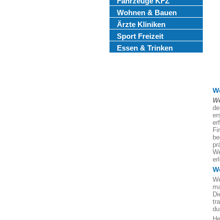
Fahrzeuge KFZ
Wohnen & Bauen
Ärzte Kliniken
Sport Freizeit
Essen & Trinken
W
We
de
er
er
Fi
be
pr
We
er
We
We
ma
Di
tr
du
He