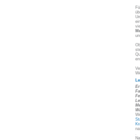
Fü
üb
Um
ei
vi
Me
un
Ob
st
Qu
en
Ve
We
Le
Er
Fa
Fe
Le
Me
Wa
We
St
Kr
na
.
Na