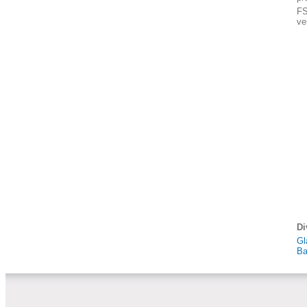
FS
ve
Di
Gl
Ba