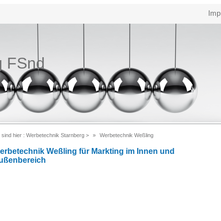
Imp
g FSnd
 sind hier :
Werbetechnik Starnberg
>
Werbetechnik Weßling
erbetechnik Weßling für Markting im Innen und
ußenbereich