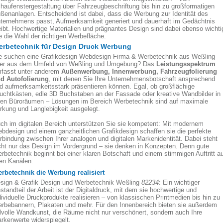
haufenstergestaltung über Fahrzeugbeschriftung bis hin zu großformatigen
ßenanlagen. Entscheidend ist dabei, dass die Werbung zur Identität des
ternehmens passt, Aufmerksamkeit generiert und dauerhaft im Gedächtnis
eibt. Hochwertige Materialien und prägnantes Design sind dabei ebenso wichti
e die Wahl der richtigen Werbefläche.
erbetechnik für Design Druck Werbung
e suchen eine Grafikdesign Webdesign Firma & Werbetechnik aus Weßling
er aus dem Umfeld von Weßling und Umgebung? Das
Leistungsspektrum
fasst unter anderem
Außenwerbung, Innenwerbung, Fahrzeugfolierung
d Autofolierung
, mit denen Sie Ihre Unternehmensbotschaft ansprechend
d aufmerksamkeitsstark präsentieren können. Egal, ob großflächige
uchtkästen, edle 3D Buchstaben an der Fassade oder kreative Wandbilder in
ren Büroräumen – Lösungen im Bereich Werbetechnik sind auf maximale
rkung und Langlebigkeit ausgelegt.
ch im digitalen Bereich unterstützen Sie sie kompetent: Mit modernem
bdesign und einem ganzheitlichen Grafikdesign schaffen sie die perfekte
rbindung zwischen Ihrer analogen und digitalen Markenidentität. Dabei steht
cht nur das Design im Vordergrund – sie denken in Konzepten. Denn gute
rbetechnik beginnt bei einer klaren Botschaft und einem stimmigen Auftritt a
len Kanälen.
rbetechnik die Werbung realisiert
sign & Grafik Design und Werbetechnik Weßling
82234
: Ein wichtiger
standteil der Arbeit ist der Digitaldruck, mit dem sie hochwertige und
dividuelle Druckprodukte realisieren – von klassischen Printmedien bis hin zu
rbebannern, Plakaten und mehr. Für den Innenbereich bieten sie außerdem
ilvolle Wandkunst, die Räume nicht nur verschönert, sondern auch Ihre
rkenwerte widerspiegelt.