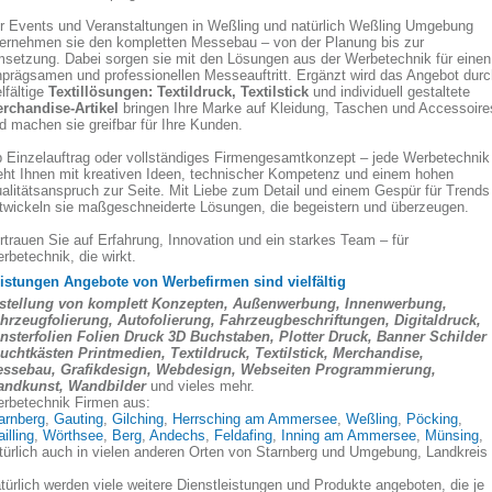
r Events und Veranstaltungen in Weßling und natürlich Weßling Umgebung
ernehmen sie den kompletten Messebau – von der Planung bis zur
setzung. Dabei sorgen sie mit den Lösungen aus der Werbetechnik für einen
nprägsamen und professionellen Messeauftritt. Ergänzt wird das Angebot durc
elfältige
Textillösungen: Textildruck, Textilstick
und individuell gestaltete
rchandise-Artikel
bringen Ihre Marke auf Kleidung, Taschen und Accessoire
d machen sie greifbar für Ihre Kunden.
 Einzelauftrag oder vollständiges Firmengesamtkonzept – jede Werbetechnik
eht Ihnen mit kreativen Ideen, technischer Kompetenz und einem hohen
alitätsanspruch zur Seite. Mit Liebe zum Detail und einem Gespür für Trends
twickeln sie maßgeschneiderte Lösungen, die begeistern und überzeugen.
rtrauen Sie auf Erfahrung, Innovation und ein starkes Team – für
rbetechnik, die wirkt.
istungen Angebote von Werbefirmen sind vielfältig
stellung von komplett Konzepten, Außenwerbung, Innenwerbung,
hrzeugfolierung, Autofolierung, Fahrzeugbeschriftungen, Digitaldruck,
nsterfolien Folien Druck 3D Buchstaben, Plotter Druck, Banner Schilder
uchtkästen Printmedien, Textildruck, Textilstick, Merchandise,
ssebau, Grafikdesign, Webdesign, Webseiten Programmierung,
ndkunst, Wandbilder
und vieles mehr.
rbetechnik Firmen aus:
arnberg
,
Gauting
,
Gilching
,
Herrsching am Ammersee
,
Weßling
,
Pöcking
,
ailling
,
Wörthsee
,
Berg
,
Andechs
,
Feldafing
,
Inning am Ammersee
,
Münsing
,
türlich auch in vielen anderen Orten von Starnberg und Umgebung, Landkreis
türlich werden viele weitere Dienstleistungen und Produkte angeboten, die je