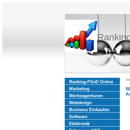
Rankin
Sie
Ranking-FSnD Online
Marketing
W
A
Werbeagenturen
Webdesign
Business Einkaufen
Software
Elektronik