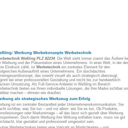
eßling: Werbung Werbekonzepte Werbetechnik
rbetechnik Weßling PLZ 82234
: Die Welt sieht immer zuerst das Äußere be
r Werbung und der Präsentation eines Unternehmens. In einer Welt, in der der
ste Eindruck zählt, ist
Werbetechnik
ein zentrales Element für den
folgreichen Außenauftritt eines Unternehmens. Ein durchdachtes
rmengesamtkonzept, das sowohl visuell als auch strategisch überzeugt,
ginnt bei einer professionellen Gestaltung und reicht bis zur handwerklich
äzisen Umsetzung. Als Full-Service-Anbieter in Weßling im Bereich
rbetechnik bieten sie Ihnen individuelle Lösungen, die Ihre Marke sichtbar u
lebbar machen – drinnen wie draußen.
rbung als strategisches Werkzeug zum Erfolg
rbung ist ein zentraler Bestandteil jeder Unternehmenskommunikation. Sie
cht sichtbar, was Sie tun – und vor allem: wie Sie es tun. Ob Produkte,
enstleistungen oder Markenimage – all das lässt sich gezielt über Werbung
ansportieren. Doch damit Werbung ihre Wirkung entfalten kann, muss sie gut
rchdacht, klar gestaltet und professionell umgesetzt sein.
utige Werbetechniken bieten eine Vielzahl an Möglichkeiten – von