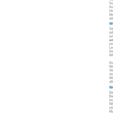
Sc
Au
Un
bl
wi
W
Si
od
um
un
un
Le
Ih
Wi
Au
We
Ve
ni
We
al
We
De
Be
in
We
st
Ma