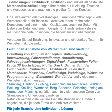
Textillösungen: Textildruck, Textilstick
und individuell gestaltete
Merchandise-Artikel
bringen Ihre Marke auf Kleidung, Taschen
und Accessoires und machen sie greifbar für Ihre Kunden.
Ob Einzelauftrag oder vollständiges Firmengesamtkonzept – jede
Werbetechnik steht Ihnen mit kreativen Ideen, technischer
Kompetenz und einem hohen Qualitätsanspruch zur Seite. Mit
Liebe zum Detail und einem Gespür für Trends entwickeln sie
maßgeschneiderte Lösungen, die begeistern und überzeugen.
Vertrauen Sie auf Erfahrung, Innovation und ein starkes Team – für
Werbetechnik, die wirkt.
Leistungen Angebote von Werbefirmen sind vielfältig
Erstellung von komplett Konzepten, Außenwerbung,
Innenwerbung, Fahrzeugfolierung, Autofolierung,
Fahrzeugbeschriftungen, Digitaldruck, Fensterfolien Folien
Druck 3D Buchstaben, Plotter Druck, Banner Schilder
Leuchtkästen Printmedien, Textildruck, Textilstick,
Merchandise, Messebau, Grafikdesign, Webdesign, Webseiten
Programmierung, Wandkunst, Wandbilder
und vieles mehr.
Werbetechnik Firmen aus:
Starnberg
,
Gauting
,
Gilching
,
Herrsching am Ammersee
,
Weßling
,
Pöcking
,
Krailling
,
Wörthsee
,
Berg
,
Andechs
,
Feldafing
,
Inning am
Ammersee
,
Münsing
, natürlich auch in vielen anderen Orten von
Starnberg und Umgebung, Landkreis .
Natürlich werden viele weitere Dienstleistungen und Produkte
angeboten, die je nach Firma und Anbieter variieren.
Für jede Branche eine individuelle Lösung