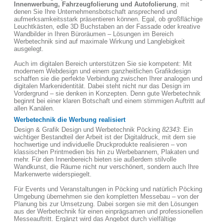
Innenwerbung, Fahrzeugfolierung und Autofolierung
, mit
denen Sie Ihre Unternehmensbotschaft ansprechend und
aufmerksamkeitsstark präsentieren können. Egal, ob großflächige
Leuchtkästen, edle 3D Buchstaben an der Fassade oder kreative
Wandbilder in Ihren Büroräumen – Lösungen im Bereich
Werbetechnik sind auf maximale Wirkung und Langlebigkeit
ausgelegt.
Auch im digitalen Bereich unterstützen Sie sie kompetent: Mit
modernem Webdesign und einem ganzheitlichen Grafikdesign
schaffen sie die perfekte Verbindung zwischen Ihrer analogen und
digitalen Markenidentität. Dabei steht nicht nur das Design im
Vordergrund – sie denken in Konzepten. Denn gute Werbetechnik
beginnt bei einer klaren Botschaft und einem stimmigen Auftritt auf
allen Kanälen.
Werbetechnik die Werbung realisiert
Design & Grafik Design und Werbetechnik Pöcking
82343
: Ein
wichtiger Bestandteil der Arbeit ist der Digitaldruck, mit dem sie
hochwertige und individuelle Druckprodukte realisieren – von
klassischen Printmedien bis hin zu Werbebannern, Plakaten und
mehr. Für den Innenbereich bieten sie außerdem stilvolle
Wandkunst, die Räume nicht nur verschönert, sondern auch Ihre
Markenwerte widerspiegelt.
Für Events und Veranstaltungen in Pöcking und natürlich Pöcking
Umgebung übernehmen sie den kompletten Messebau – von der
Planung bis zur Umsetzung. Dabei sorgen sie mit den Lösungen
aus der Werbetechnik für einen einprägsamen und professionellen
Messeauftritt. Ergänzt wird das Angebot durch vielfältige