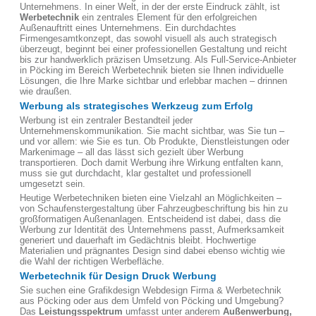
Unternehmens. In einer Welt, in der der erste Eindruck zählt, ist
Werbetechnik
ein zentrales Element für den erfolgreichen
Außenauftritt eines Unternehmens. Ein durchdachtes
Firmengesamtkonzept, das sowohl visuell als auch strategisch
überzeugt, beginnt bei einer professionellen Gestaltung und reicht
bis zur handwerklich präzisen Umsetzung. Als Full-Service-Anbieter
in Pöcking im Bereich Werbetechnik bieten sie Ihnen individuelle
Lösungen, die Ihre Marke sichtbar und erlebbar machen – drinnen
wie draußen.
Werbung als strategisches Werkzeug zum Erfolg
Werbung ist ein zentraler Bestandteil jeder
Unternehmenskommunikation. Sie macht sichtbar, was Sie tun –
und vor allem: wie Sie es tun. Ob Produkte, Dienstleistungen oder
Markenimage – all das lässt sich gezielt über Werbung
transportieren. Doch damit Werbung ihre Wirkung entfalten kann,
muss sie gut durchdacht, klar gestaltet und professionell
umgesetzt sein.
Heutige Werbetechniken bieten eine Vielzahl an Möglichkeiten –
von Schaufenstergestaltung über Fahrzeugbeschriftung bis hin zu
großformatigen Außenanlagen. Entscheidend ist dabei, dass die
Werbung zur Identität des Unternehmens passt, Aufmerksamkeit
generiert und dauerhaft im Gedächtnis bleibt. Hochwertige
Materialien und prägnantes Design sind dabei ebenso wichtig wie
die Wahl der richtigen Werbefläche.
Werbetechnik für Design Druck Werbung
Sie suchen eine Grafikdesign Webdesign Firma & Werbetechnik
aus Pöcking oder aus dem Umfeld von Pöcking und Umgebung?
Das
Leistungsspektrum
umfasst unter anderem
Außenwerbung,