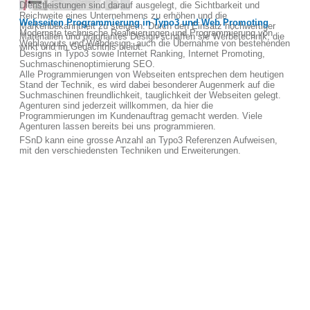
Dienstleistungen sind darauf ausgelegt, die Sichtbarkeit und
Reichweite eines Unternehmens zu erhöhen und die
Webseiten Programmierung in Typo3 und Web Promoting
Markenbekanntheit zu steigern. Durch den Einsatz hochwertiger
Modernste technische Realisierungen und Programmierung von
Materialien und prägnantes Design schaffen sie Werbetechnik, die
Weblayouts und Webdesign, auch die Übernahme von bestehenden
wirkt und im Gedächtnis bleibt.
Designs in Typo3 sowie Internet Ranking, Internet Promoting,
Suchmaschinenoptimierung SEO.
Alle Programmierungen von Webseiten entsprechen dem heutigen
Stand der Technik, es wird dabei besonderer Augenmerk auf die
Suchmaschinen freundlichkeit, tauglichkeit der Webseiten gelegt.
Agenturen sind jederzeit willkommen, da hier die
Programmierungen im Kundenauftrag gemacht werden. Viele
Agenturen lassen bereits bei uns programmieren.
FSnD kann eine grosse Anzahl an Typo3 Referenzen Aufweisen,
mit den verschiedensten Techniken und Erweiterungen.