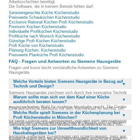
Arbeitsschichten benötigt.
Die Software, die in keinem Betrieb fehlen darf.
Seniorengerechte Küche Küchenstudio
Preiswerte Schauküchen Küchenstudio
Exclusive Rational Küchen Profi Küchenstudio
Promorm Küchen Küchenstudio
Individuelle Profiküchen Küchenstudio
Profiküche nach Wunsch Küchenstudio
Günstige Profi Küchen Küchenstudio
Profi Küche von Küchenstudio
Planung Küchen, Küchenstudio
Preiswerte Planküche Profi Küchenstudio
FAQ - Fragen und Antworten zu Siemens Hausgeräte
Fragen und kurze leicht verständliche Antworten zu Siemens
Hausgeräte
Welche Vorteile bieten Siemens Hausgeräte in Bezug auf
Technik und Design?
Siemens Hausgeräte zeichnen sich durch ihre innovative Technik
Warum sollte man sich vor dem Kauf einer Küche
und ihr ansprechendes Design aus. Sie bieten höchsten
ausführlich beraten lassen?
Bedienkomfort und sind umweltfreundlich, was sie zu einer
ausgezeichneten Wahl für moderne Haushalte macht. Die Geräte
Eine ausführliche Beratung vor dem Küchenkauf ist wichtig, um
sind nicht nur funktional, sondern auch ästhetisch ansprechend
Welche Rolle spielt Siemens in der Küchenplanung bei
sicherzustellen, dass die Küche Ihren individuellen Bedürfnissen
gestaltet, sodass sie in jede Küche passen. Siemens ist bekannt
Profi Küchenstudio in München?
entspricht. In einem Küchenstudio erhalten Sie detaillierte
für seine Qualität und Langlebigkeit, was den Wert der Investition
Informationen und können verschiedene Designs und Funktionen
Siemens ist ein fester Bestandteil der Küchenplanung im Profi
unterstreicht. Mit Siemens Hausgeräten können Sie sicher sein,
vergleichen. Eine maßgeschneiderte Küche kann Ihnen langfristig
Wie trägt Siemens zur Umweltfreundlichkeit von
Küchenstudio in München. Die Marke steht für Qualität und
dass Sie auf dem neuesten Stand der Technik sind.
mehr Freude bereiten als eine Standardlösung. Zudem hilft eine
Haushaltsgeräten bei?
innovative Technik, die in modernen Küchen nicht fehlen darf.
Beratung, Fehlkäufe zu vermeiden und sicherzustellen, dass alle
Kunden können sich auf eine breite Auswahl an Siemens Geräten
Siemens legt großen Wert auf die Umweltfreundlichkeit seiner