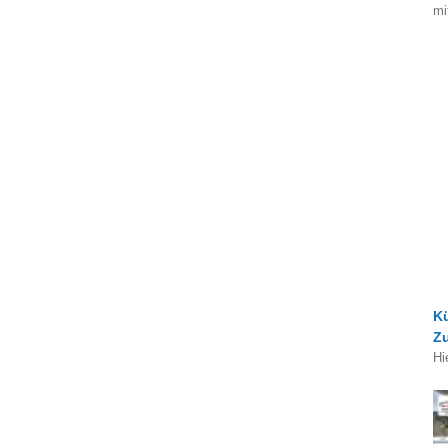
mi
K
Z
Hi