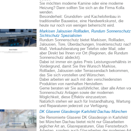
Sie möchten moderne Kamine oder eine moderne
Heizung? Dann sollten Sie sich an die Firma Kolla
wenden.
Besonderheit: Grundofen- und Kachelofenbau in
traditioneller Bauweise, eine Handwerkskunst, die
heute nur noch von wenigen beherrscht wird.
Markisen Jalousien Rollladen, Rundum Sonnenschutz
Sichtschutz Spezialisten
Rundum Sonnenschutz bietet Markisen, Rollladen,
Jalousien, Tore, Überdachungen, Insektenschutz nac
Maß. Verkaufsberatung per Telefon oder Mail, oder
aber Direkt bei Ihnen vor Ort (Regionen, die Rundum
Sonnenschutz abdeckt).
Dabei ist immer ein gutes Preis Leistungsverhältnis i
Vordergrund, damit Sie Ihre Wunsch Markise,
Rollladen, Jalousien oder Terrassendach bekommen,
das Sie sich vorstellen und Wünschen.
Dabei arbeiten wir auch mit den verschiedensten
Produkten von namhaften Herstellern.
Gerne beraten wir Sie ausführlicher, über alle Arten vo
Sonnenschutz Anlagen sowie der modernen
Möglichkeit, diese Effektiv einzusetzen.
Natürlich stehen wir auch für Instandhaltung, Wartung
und Reparaturen jederzeit zur Verfügung.
DK Glaserei Glasdesign Karlsfeld Dachau München
Die Renomierte Glaserei DK Glasdesign in Karlsfeld
bei München Dachau bietet nicht nur Glasarbeiten
jeglicher Art an, Glasreparaturen, Glas Fensterbruch
Arbeiten, sondern auch Glasarbeiten der modernen Art