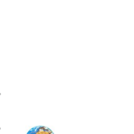
l
o
n