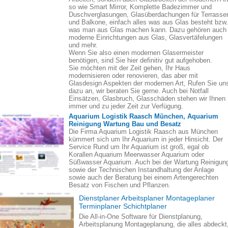
so wie Smart Mirror, Komplette Badezimmer und
Duschverglasungen, Glasüberdachungen für Terrasse
und Balkone, einfach alles was aus Glas besteht bzw.
was man aus Glas machen kann. Dazu gehören auch
moderne Einrichtungen aus Glas, Glasvertäfelungen
und mehr.
Wenn Sie also einen modernen Glasermeister
benötigen, sind Sie hier definitiv gut aufgehoben.
Sie möchten mit der Zeit gehen, Ihr Haus
modernisieren oder renovieren, das aber mit
Glasdesign Aspekten der modernen Art, Rufen Sie un
dazu an, wir beraten Sie gerne. Auch bei Notfall
Einsätzen, Glasbruch, Glasschäden stehen wir Ihnen
immer und zu jeder Zeit zur Verfügung.
Aquarium Logistik Raasch München, Aquarium
Reinigung Wartung Bau und Besatz
Die Firma Aquarium Logistik Raasch aus München
kümmert sich um Ihr Aquarium in jeder Hinsicht. Der
Service Rund um Ihr Aquarium ist groß, egal ob
Korallen Aquarium Meerwasser Aquarium oder
Süßwasser Aquarium. Auch bei der Wartung Reinigun
sowie der Technischen Instandhaltung der Anlage
sowie auch der Beratung bei einem Artengerechten
Besatz von Fischen und Pflanzen.
Dienstplaner Arbeitsplaner Montageplaner
Terminplaner Schichtplaner
Die All-in-One Software für Dienstplanung,
Arbeitsplanung Montageplanung, die alles abdeckt