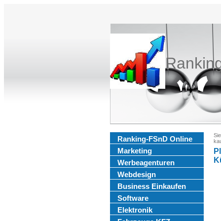
Rankin
Sie
Ranking-FSnD Online
ka
Marketing
P
K
Werbeagenturen
Webdesign
Business Einkaufen
Software
Elektronik