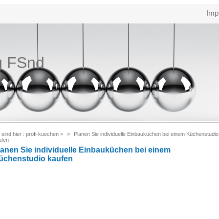
Imp
g FSnd
 sind hier :
profi-kuechen
>
Planen Sie individuelle Einbauküchen bei einem Küchenstudio
ufen
lanen Sie individuelle Einbauküchen bei einem
üchenstudio kaufen