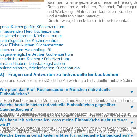
was man für eine gezielte und moderne Planung d
Ressourcen an Mitarbeitern, Personal, Fahrzeuge
und Werkzeug - Material an Baustellen, Kunden
und Arbeitsschichten benötigt.
Die Software, die in keinem Betrieb fehlen darf.
perial Küchengeräte Küchenzentrum
n passenden Herd Küchenzentrum
uswirtschaftsraum Küchenzentrum
ushaltsgeräte bei Küchenzentrum
cker Einbauküchen Küchenzentrum
chenzentrum Haushaltsgerät
usgeräte jeglicher Art bei Küchenzentrum
usarbeitsraum Küchen Küchenzentrum
tmann Hauben, Dunstabzugshauben
anitsteinplatten, Arbeitsflächen Küchenstudio
Q - Fragen und Antworten zu Individuelle Einbauküchen
agen und kurze leicht verständliche Antworten zu Individuelle Einbauküchen
Wie plant das Profi Küchenstudio in München individuelle
Einbauküchen?
s Profi Küchenstudio in München plant individuelle Einbauküchen, indem es
Welche Vorteile bieten individuelle Einbauküchen gegenüber
g mit den Kunden zusammenarbeitet, um deren genaue Vorstellungen zu
Standardküchen?
rstehen. In persönlichen Gesprächen mit unserem Fachpersonal wird jede
che bis ins kleinste Detail geplant und umgesetzt. Kunden können sich in
dividuelle Einbauküchen bieten den Vorteil, dass sie genau auf die Bedürfniss
seren Ausstellungsräumen inspirieren lassen und ihre Ideen mit unserem
Wie kann ich sicherstellen, dass meine Einbauküche nicht zu teuer
d den Geschmack des Besitzers abgestimmt sind. Sie ermöglichen eine
schulten Personal umsetzen. Ziel ist es, eine einzigartige Küche zu schaffen,
wird?
timale Raumnutzung und können mit allen modernen Geräten ausgestattet
e sich vom Mainstream abhebt. Unsere Küchen zeugen vom Geschmack und
rden, die eine Küche haben kann. Darüber hinaus sind sie einzigartig und
 sicherzustellen, dass Ihre Einbauküche nicht zu teuer wird, ist es wichtig,
r Begeisterung des Besitzers und beeindrucken jeden Gast.
ben sich vom Mainstream ab, was sie zu einem besonderen Blickfang macht
Welche Designmöglichkeiten gibt es für individuelle Einbauküchen?
ch eingehend und ausführlich beraten zu lassen. Unser Küchenstudio bietet