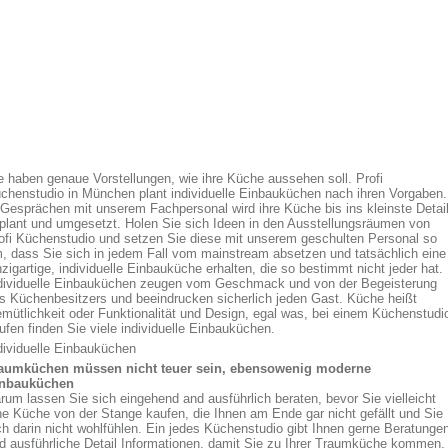
e haben genaue Vorstellungen, wie ihre Küche aussehen soll. Profi
chenstudio in München plant individuelle Einbauküchen nach ihren Vorgaben.
 Gesprächen mit unserem Fachpersonal wird ihre Küche bis ins kleinste Detai
plant und umgesetzt. Holen Sie sich Ideen in den Ausstellungsräumen von
ofi Küchenstudio und setzen Sie diese mit unserem geschulten Personal so
, dass Sie sich in jedem Fall vom mainstream absetzen und tatsächlich eine
nzigartige, individuelle Einbauküche erhalten, die so bestimmt nicht jeder hat.
dividuelle Einbauküchen zeugen vom Geschmack und von der Begeisterung
s Küchenbesitzers und beeindrucken sicherlich jeden Gast. Küche heißt
mütlichkeit oder Funktionalität und Design, egal was, bei einem Küchenstudi
ufen finden Sie viele individuelle Einbauküchen.
dividuelle Einbauküchen
aumküchen müssen nicht teuer sein, ebensowenig moderne
nbauküchen
rum lassen Sie sich eingehend and ausführlich beraten, bevor Sie vielleicht
ne Küche von der Stange kaufen, die Ihnen am Ende gar nicht gefällt und Sie
ch darin nicht wohlfühlen. Ein jedes Küchenstudio gibt Ihnen gerne Beratunge
d ausführliche Detail Informationen, damit Sie zu Ihrer Traumküche kommen,