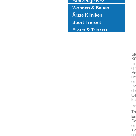
Fahrzeuge KFZ
Wohnen & Bauen
Ärzte Kliniken
Sport Freizeit
Essen & Trinken
Si
Kü
In
ge
Pr
um
ei
In
de
Ge
ka
In
Tr
Ei
Da
ei
si
un