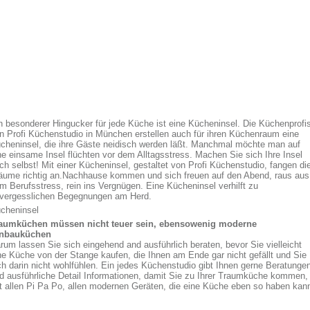
n besonderer Hingucker für jede Küche ist eine Kücheninsel. Die Küchenprofi
n Profi Küchenstudio in München erstellen auch für ihren Küchenraum eine
cheninsel, die ihre Gäste neidisch werden läßt. Manchmal möchte man auf
ne einsame Insel flüchten vor dem Alltagsstress. Machen Sie sich Ihre Insel
ch selbst! Mit einer Kücheninsel, gestaltet von Profi Küchenstudio, fangen di
äume richtig an.Nachhause kommen und sich freuen auf den Abend, raus aus
m Berufsstress, rein ins Vergnügen. Eine Kücheninsel verhilft zu
vergesslichen Begegnungen am Herd.
cheninsel
aumküchen müssen nicht teuer sein, ebensowenig moderne
nbauküchen
rum lassen Sie sich eingehend and ausführlich beraten, bevor Sie vielleicht
ne Küche von der Stange kaufen, die Ihnen am Ende gar nicht gefällt und Sie
ch darin nicht wohlfühlen. Ein jedes Küchenstudio gibt Ihnen gerne Beratunge
d ausführliche Detail Informationen, damit Sie zu Ihrer Traumküche kommen,
t allen Pi Pa Po, allen modernen Geräten, die eine Küche eben so haben kan