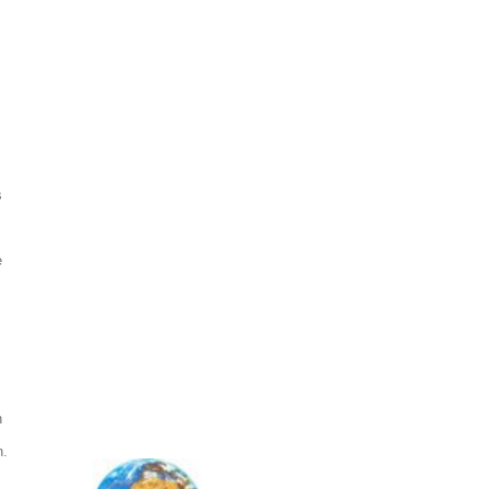
s
e
n
n.