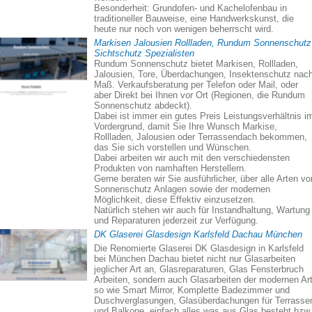
Besonderheit: Grundofen- und Kachelofenbau in
traditioneller Bauweise, eine Handwerkskunst, die
heute nur noch von wenigen beherrscht wird.
Markisen Jalousien Rollladen, Rundum Sonnenschutz
Sichtschutz Spezialisten
Rundum Sonnenschutz bietet Markisen, Rollladen,
Jalousien, Tore, Überdachungen, Insektenschutz nac
Maß. Verkaufsberatung per Telefon oder Mail, oder
aber Direkt bei Ihnen vor Ort (Regionen, die Rundum
Sonnenschutz abdeckt).
Dabei ist immer ein gutes Preis Leistungsverhältnis i
Vordergrund, damit Sie Ihre Wunsch Markise,
Rollladen, Jalousien oder Terrassendach bekommen,
das Sie sich vorstellen und Wünschen.
Dabei arbeiten wir auch mit den verschiedensten
Produkten von namhaften Herstellern.
Gerne beraten wir Sie ausführlicher, über alle Arten vo
Sonnenschutz Anlagen sowie der modernen
Möglichkeit, diese Effektiv einzusetzen.
Natürlich stehen wir auch für Instandhaltung, Wartung
und Reparaturen jederzeit zur Verfügung.
DK Glaserei Glasdesign Karlsfeld Dachau München
Die Renomierte Glaserei DK Glasdesign in Karlsfeld
bei München Dachau bietet nicht nur Glasarbeiten
jeglicher Art an, Glasreparaturen, Glas Fensterbruch
Arbeiten, sondern auch Glasarbeiten der modernen Art
so wie Smart Mirror, Komplette Badezimmer und
Duschverglasungen, Glasüberdachungen für Terrasse
und Balkone, einfach alles was aus Glas besteht bzw.