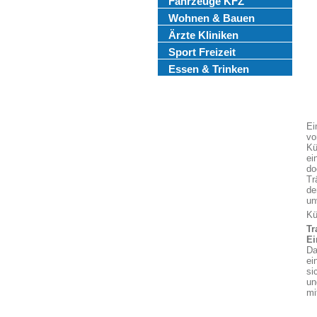
Fahrzeuge KFZ
Wohnen & Bauen
Ärzte Kliniken
Sport Freizeit
Essen & Trinken
Ei
vo
Kü
ei
do
Tr
de
un
Kü
Tr
Ei
Da
ei
si
un
mi