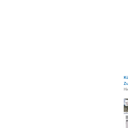
K
Z
Hi