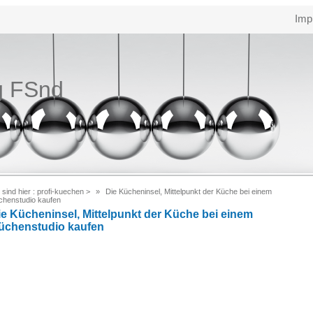
Imp
g FSnd
 sind hier :
profi-kuechen
>
Die Kücheninsel, Mittelpunkt der Küche bei einem
chenstudio kaufen
ie Kücheninsel, Mittelpunkt der Küche bei einem
üchenstudio kaufen