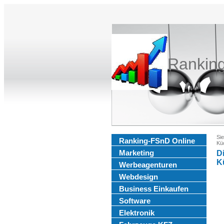
Rankin
Sie
Ranking-FSnD Online
Kü
Marketing
D
K
Werbeagenturen
Webdesign
Business Einkaufen
Software
Elektronik