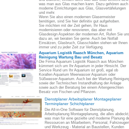
was man aus Glas machen kann. Dazu gehören auch
moderne Einrichtungen aus Glas, Glasvertäfelungen
und mehr.
Wenn Sie also einen modernen Glasermeister
benötigen, sind Sie hier definitiv gut aufgehoben.
Sie möchten mit der Zeit gehen, Ihr Haus
modernisieren oder renovieren, das aber mit
Glasdesign Aspekten der modernen Art, Rufen Sie un
dazu an, wir beraten Sie gerne. Auch bei Notfall
Einsätzen, Glasbruch, Glasschäden stehen wir Ihnen
immer und zu jeder Zeit zur Verfügung.
Aquarium Logistik Raasch München, Aquarium
Reinigung Wartung Bau und Besatz
Die Firma Aquarium Logistik Raasch aus München
kümmert sich um Ihr Aquarium in jeder Hinsicht. Der
Service Rund um Ihr Aquarium ist groß, egal ob
Korallen Aquarium Meerwasser Aquarium oder
Süßwasser Aquarium. Auch bei der Wartung Reinigun
sowie der Technischen Instandhaltung der Anlage
sowie auch der Beratung bei einem Artengerechten
Besatz von Fischen und Pflanzen.
Dienstplaner Arbeitsplaner Montageplaner
Terminplaner Schichtplaner
Die All-in-One Software für Dienstplanung,
Arbeitsplanung Montageplanung, die alles abdeckt
was man für eine gezielte und moderne Planung d
Ressourcen an Mitarbeitern, Personal, Fahrzeuge
und Werkzeug - Material an Baustellen, Kunden