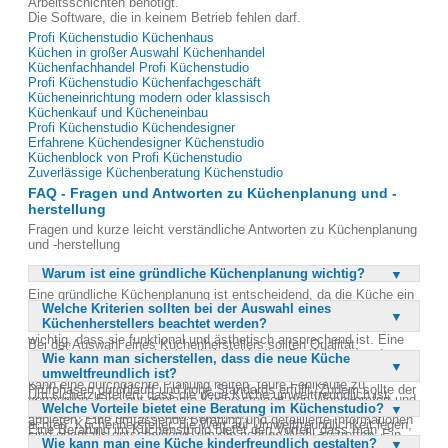
Arbeitsschichten benötigt.
Die Software, die in keinem Betrieb fehlen darf.
Profi Küchenstudio Küchenhaus
Küchen in großer Auswahl Küchenhandel
Küchenfachhandel Profi Küchenstudio
Profi Küchenstudio Küchenfachgeschäft
Kücheneinrichtung modern oder klassisch
Küchenkauf und Kücheneinbau
Profi Küchenstudio Küchendesigner
Erfahrene Küchendesigner Küchenstudio
Küchenblock von Profi Küchenstudio
Zuverlässige Küchenberatung Küchenstudio
FAQ - Fragen und Antworten zu Küchenplanung und -
herstellung
Fragen und kurze leicht verständliche Antworten zu Küchenplanung
und -herstellung
Warum ist eine gründliche Küchenplanung wichtig?
Eine gründliche Küchenplanung ist entscheidend, da die Küche ein
Welche Kriterien sollten bei der Auswahl eines
zentraler Raum im Zuhause ist, in dem man sich wohlfühlen sollte.
Küchenherstellers beachtet werden?
Sie wird oft über Jahre oder Jahrzehnte genutzt, daher ist es
wichtig, dass sie funktional und ästhetisch ansprechend ist. Eine
Bei der Auswahl eines Küchenherstellers sollten Qualität,
gute Planung berücksichtigt die individuellen Bedürfnisse und
Wie kann man sicherstellen, dass die neue Küche
Umweltfreundlichkeit und Sicherheit im Umgang mit Kindern im
Vorlieben, sodass die Küche optimal genutzt werden kann. Zudem
umweltfreundlich ist?
Vordergrund stehen. Es ist wichtig, dass der Hersteller strenge
kann eine durchdachte Planung helfen, teure Fehlkäufe zu
Prüfphasen durchläuft und hohe Standards erfüllt. Zudem sollte der
Um sicherzustellen, dass die neue Küche umweltfreundlich ist,
vermeiden. Eine gut geplante Küche steigert den Wohnkomfort und
Hersteller eine breite Palette an modernen Geräten und Designs
Welche Vorteile bietet eine Beratung im Küchenstudio?
sollte man auf nachhaltige Materialien und energieeffiziente Geräte
kann den Wert der Immobilie erhöhen.
anbieten. Eine umfassende Beratung und detaillierte Informationen
achten. Küchenhersteller, die Wert auf Umweltfreundlichkeit legen,
Eine Beratung im Küchenstudio bietet den Vorteil, dass man
sind ebenfalls entscheidend, um die richtige Wahl zu treffen. Ein
verwenden oft recycelbare Materialien und bieten Geräte mit hoher
Wie kann man eine Küche kinderfreundlich gestalten?
professionelle Unterstützung bei der Planung und Gestaltung der