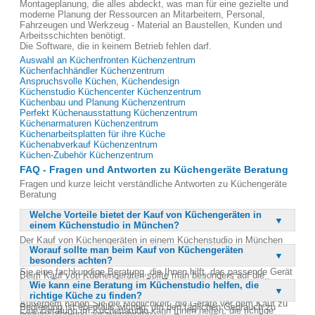
Montageplanung, die alles abdeckt, was man für eine gezielte und
moderne Planung der Ressourcen an Mitarbeitern, Personal,
Fahrzeugen und Werkzeug - Material an Baustellen, Kunden und
Arbeitsschichten benötigt.
Die Software, die in keinem Betrieb fehlen darf.
Auswahl an Küchenfronten Küchenzentrum
Küchenfachhändler Küchenzentrum
Anspruchsvolle Küchen, Küchendesign
Küchenstudio Küchencenter Küchenzentrum
Küchenbau und Planung Küchenzentrum
Perfekt Küchenausstattung Küchenzentrum
Küchenarmaturen Küchenzentrum
Küchenarbeitsplatten für ihre Küche
Küchenabverkauf Küchenzentrum
Küchen-Zubehör Küchenzentrum
FAQ - Fragen und Antworten zu Küchengeräte Beratung
Fragen und kurze leicht verständliche Antworten zu Küchengeräte
Beratung
Welche Vorteile bietet der Kauf von Küchengeräten in
einem Küchenstudio in München?
Der Kauf von Küchengeräten in einem Küchenstudio in München
Worauf sollte man beim Kauf von Küchengeräten
bietet zahlreiche Vorteile. Sie profitieren von einer großen Auswahl
besonders achten?
an hochwertigen Geräten verschiedener Hersteller. Zudem erhalten
Sie eine fachkundige Beratung, die Ihnen hilft, das passende Gerät
Beim Kauf von Küchengeräten sollte man besonders auf die
für Ihre Bedürfnisse zu finden. Die Experten vor Ort können Ihnen
Wie kann eine Beratung im Küchenstudio helfen, die
Qualität und die Handhabung achten. Hochwertige Geräte sind
wertvolle Tipps zur Handhabung und Pflege der Geräte geben.
richtige Küche zu finden?
langlebiger und sicherer im Gebrauch. Eine einfache und intuitive
Außerdem haben Sie die Möglichkeit, die Geräte vor dem Kauf zu
Bedienung ist ebenfalls wichtig, um den täglichen Gebrauch zu
Eine Beratung im Küchenstudio kann Ihnen helfen, die richtige
begutachten und auszuprobieren.