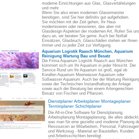
moderne Einrichtungen aus Glas, Glasvertäfelungen
und mehr.
Wenn Sie also einen modernen Glasermeister
benötigen, sind Sie hier definitiv gut aufgehoben.
Sie möchten mit der Zeit gehen, Ihr Haus
modernisieren oder renovieren, das aber mit
Glasdesign Aspekten der modernen Art, Rufen Sie un
dazu an, wir beraten Sie gerne. Auch bei Notfall
Einsätzen, Glasbruch, Glasschäden stehen wir Ihnen
immer und zu jeder Zeit zur Verfügung.
Aquarium Logistik Raasch München, Aquarium
Reinigung Wartung Bau und Besatz
Die Firma Aquarium Logistik Raasch aus München
kümmert sich um Ihr Aquarium in jeder Hinsicht. Der
Service Rund um Ihr Aquarium ist groß, egal ob
Korallen Aquarium Meerwasser Aquarium oder
Süßwasser Aquarium. Auch bei der Wartung Reinigun
sowie der Technischen Instandhaltung der Anlage
sowie auch der Beratung bei einem Artengerechten
Besatz von Fischen und Pflanzen.
Dienstplaner Arbeitsplaner Montageplaner
Terminplaner Schichtplaner
Die All-in-One Software für Dienstplanung,
Arbeitsplanung Montageplanung, die alles abdeckt
was man für eine gezielte und moderne Planung d
Ressourcen an Mitarbeitern, Personal, Fahrzeuge
und Werkzeug - Material an Baustellen, Kunden
und Arbeitsschichten benötigt.