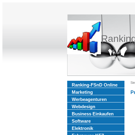
Rankin
Sie
Ranking-FSnD Online
Marketing
P
Werbeagenturen
Webdesign
Business Einkaufen
Software
Elektronik