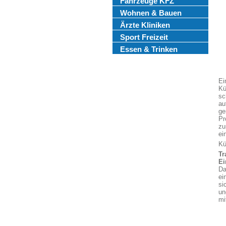
Fahrzeuge KFZ
Wohnen & Bauen
Ärzte Kliniken
Sport Freizeit
Essen & Trinken
Ei
Kü
sc
au
ge
Pr
zu
ei
Kü
Tr
Ei
Da
ei
si
un
mi