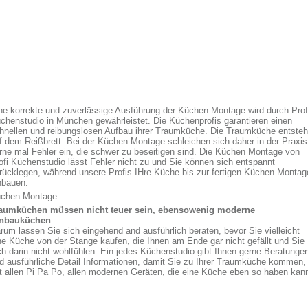
ne korrekte und zuverlässige Ausführung der Küchen Montage wird durch Prof
chenstudio in München gewährleistet. Die Küchenprofis garantieren einen
hnellen und reibungslosen Aufbau ihrer Traumküche. Die Traumküche entsteh
f dem Reißbrett. Bei der Küchen Montage schleichen sich daher in der Praxis
rne mal Fehler ein, die schwer zu beseitigen sind. Die Küchen Montage von
ofi Küchenstudio lässt Fehler nicht zu und Sie können sich entspannt
rücklegen, während unsere Profis IHre Küche bis zur fertigen Küchen Montag
nbauen.
chen Montage
aumküchen müssen nicht teuer sein, ebensowenig moderne
nbauküchen
rum lassen Sie sich eingehend and ausführlich beraten, bevor Sie vielleicht
ne Küche von der Stange kaufen, die Ihnen am Ende gar nicht gefällt und Sie
ch darin nicht wohlfühlen. Ein jedes Küchenstudio gibt Ihnen gerne Beratunge
d ausführliche Detail Informationen, damit Sie zu Ihrer Traumküche kommen,
t allen Pi Pa Po, allen modernen Geräten, die eine Küche eben so haben kan