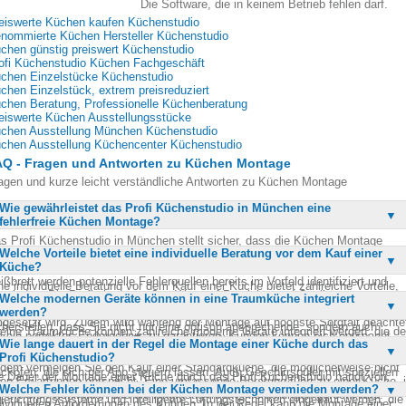
Die Software, die in keinem Betrieb fehlen darf.
eiswerte Küchen kaufen Küchenstudio
nommierte Küchen Hersteller Küchenstudio
chen günstig preiswert Küchenstudio
ofi Küchenstudio Küchen Fachgeschäft
chen Einzelstücke Küchenstudio
chen Einzelstück, extrem preisreduziert
chen Beratung, Professionelle Küchenberatung
eiswerte Küchen Ausstellungsstücke
chen Ausstellung München Küchenstudio
chen Ausstellung Küchencenter Küchenstudio
AQ - Fragen und Antworten zu Küchen Montage
agen und kurze leicht verständliche Antworten zu Küchen Montage
Wie gewährleistet das Profi Küchenstudio in München eine
fehlerfreie Küchen Montage?
s Profi Küchenstudio in München stellt sicher, dass die Küchen Montage
Welche Vorteile bietet eine individuelle Beratung vor dem Kauf einer
hlerfrei verläuft, indem es auf erfahrene Fachkräfte setzt, die jeden Schritt de
Küche?
fbaus sorgfältig planen und ausführen. Durch eine detaillierte Planung auf de
ißbrett werden potenzielle Fehlerquellen bereits im Vorfeld identifiziert und
ne individuelle Beratung vor dem Kauf einer Küche bietet zahlreiche Vorteile,
rmieden. Die Profis legen großen Wert auf Präzision und Qualität, um
Welche modernen Geräte können in eine Traumküche integriert
runter die Möglichkeit, eine Küche zu gestalten, die perfekt auf Ihre
cherzustellen, dass Ihre Traumküche genau nach Ihren Vorstellungen
werden?
dürfnisse und Vorlieben abgestimmt ist. Durch die Beratung können Sie
gesetzt wird. Zudem wird während der Montage auf höchste Sorgfalt geachte
cherstellen, dass Sie nicht nur eine optisch ansprechende, sondern auch
 eine Traumküche können zahlreiche moderne Geräte integriert werden, die d
 ein perfektes Endergebnis zu garantieren. Kunden können sich entspannt
nktionale Küche erhalten. Experten helfen Ihnen, die richtige Auswahl an
Wie lange dauert in der Regel die Montage einer Küche durch das
mfort und die Funktionalität erheblich steigern. Dazu gehören unter anderem
rücklehnen, während die Experten ihre Küche bis zur Fertigstellung montieren
terialien, Geräten und Designs zu treffen, die Ihrem Lebensstil entsprechen.
Profi Küchenstudio?
ergieeffiziente Kühlschränke, Induktionskochfelder, Dampfgarer und smarte
dem vermeiden Sie den Kauf einer Standardküche, die möglicherweise nicht
cköfen, die sich per App steuern lassen. Auch Geschirrspüler mit speziellen
e Dauer der Montage einer Küche durch das Profi Küchenstudio hängt von
ren Erwartungen entspricht. Eine umfassende Beratung führt zu einer Küche, 
ogrammen und leisen Betriebsmodi sind beliebt. Weiterhin können innovative
Welche Fehler können bei der Küchen Montage vermieden werden?
rschiedenen Faktoren ab, wie der Größe und Komplexität der Küche sowie de
r Sie sich wohlfühlen und die langfristig Ihren Anforderungen gerecht wird.
leuchtungssysteme und intelligente Lüftungstechniken eingebaut werden, die
dividuellen Anforderungen des Kunden. In der Regel kann die Montage einer