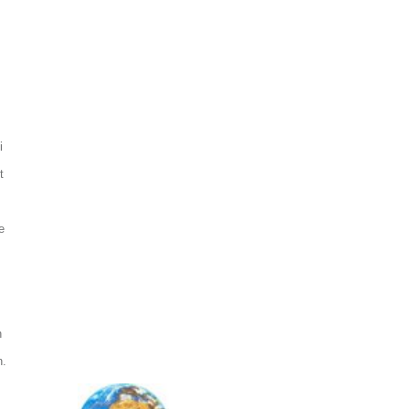
i
t
e
n
n.