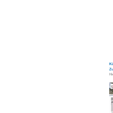
K
Z
Hi