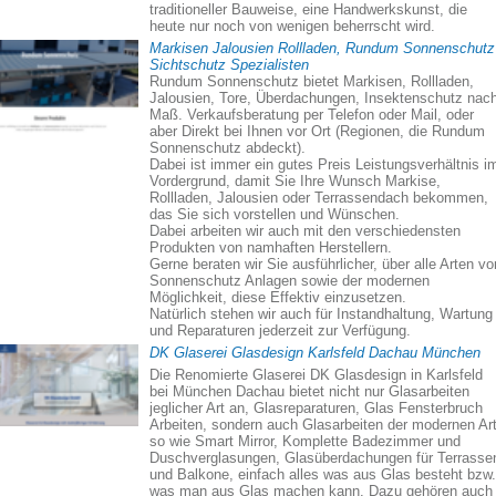
traditioneller Bauweise, eine Handwerkskunst, die
heute nur noch von wenigen beherrscht wird.
Markisen Jalousien Rollladen, Rundum Sonnenschutz
Sichtschutz Spezialisten
Rundum Sonnenschutz bietet Markisen, Rollladen,
Jalousien, Tore, Überdachungen, Insektenschutz nac
Maß. Verkaufsberatung per Telefon oder Mail, oder
aber Direkt bei Ihnen vor Ort (Regionen, die Rundum
Sonnenschutz abdeckt).
Dabei ist immer ein gutes Preis Leistungsverhältnis i
Vordergrund, damit Sie Ihre Wunsch Markise,
Rollladen, Jalousien oder Terrassendach bekommen,
das Sie sich vorstellen und Wünschen.
Dabei arbeiten wir auch mit den verschiedensten
Produkten von namhaften Herstellern.
Gerne beraten wir Sie ausführlicher, über alle Arten vo
Sonnenschutz Anlagen sowie der modernen
Möglichkeit, diese Effektiv einzusetzen.
Natürlich stehen wir auch für Instandhaltung, Wartung
und Reparaturen jederzeit zur Verfügung.
DK Glaserei Glasdesign Karlsfeld Dachau München
Die Renomierte Glaserei DK Glasdesign in Karlsfeld
bei München Dachau bietet nicht nur Glasarbeiten
jeglicher Art an, Glasreparaturen, Glas Fensterbruch
Arbeiten, sondern auch Glasarbeiten der modernen Art
so wie Smart Mirror, Komplette Badezimmer und
Duschverglasungen, Glasüberdachungen für Terrasse
und Balkone, einfach alles was aus Glas besteht bzw.
was man aus Glas machen kann. Dazu gehören auch