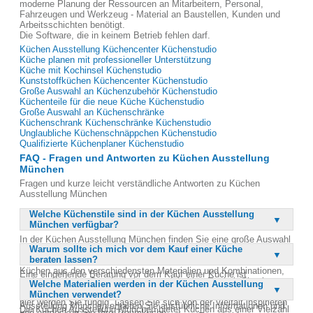
moderne Planung der Ressourcen an Mitarbeitern, Personal,
Fahrzeugen und Werkzeug - Material an Baustellen, Kunden und
Arbeitsschichten benötigt.
Die Software, die in keinem Betrieb fehlen darf.
Küchen Ausstellung Küchencenter Küchenstudio
Küche planen mit professioneller Unterstützung
Küche mit Kochinsel Küchenstudio
Kunststoffküchen Küchencenter Küchenstudio
Große Auswahl an Küchenzubehör Küchenstudio
Küchenteile für die neue Küche Küchenstudio
Große Auswahl an Küchenschränke
Küchenschrank Küchenschränke Küchenstudio
Unglaubliche Küchenschnäppchen Küchenstudio
Qualifizierte Küchenplaner Küchenstudio
FAQ - Fragen und Antworten zu Küchen Ausstellung
München
Fragen und kurze leicht verständliche Antworten zu Küchen
Ausstellung München
Welche Küchenstile sind in der Küchen Ausstellung
München verfügbar?
In der Küchen Ausstellung München finden Sie eine große Auswahl
Warum sollte ich mich vor dem Kauf einer Küche
an verschiedenen Küchenstilen. Dazu gehören unter anderem
beraten lassen?
Landhausküchen und Designerküchen. Die Ausstellung bietet
Küchen aus den verschiedensten Materialien und Kombinationen,
Eine eingehende Beratung vor dem Kauf einer Küche ist
sodass für jeden Geschmack etwas dabei ist. Egal ob Sie eine
Welche Materialien werden in der Küchen Ausstellung
entscheidend, um sicherzustellen, dass die gewählte Küche Ihren
moderne Einbauküche oder eine klassische Variante bevorzugen,
München verwendet?
Bedürfnissen und Vorstellungen entspricht. In der Küchen
hier werden Sie fündig. Lassen Sie sich von der Vielfalt inspirieren
Ausstellung München erhalten Sie ausführliche Informationen und
Die Küchen Ausstellung München bietet Küchen aus einer Vielzahl
und entdecken Sie Ihre Traumküche.