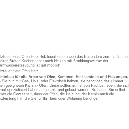
lzfeuer Herd Ofen Holz Holzfeuerherde haben das Besondere zum natürliche
cken Braten Kochen, aber auch Heizen mit Strahlungswärme der
rmwassererzeugung ist gut möglich
lzfeuer Herd Ofen Holz
minbau für alle Arten von Ofen, Kaminen, Heizkaminen und Heizungen.
 Sie nun mit Gas, Holz, oder Elektrisch heizen, sie benötigen dazu immer
nen geeigneten Kamin - Ofen. Diese sollten immer von Fachbetrieben, die sic
rauf spezialisiert haben aufgestellt und gebaut werden. So haben Sie selbst
mer die Gewissheit, dass der Ofen, die Heizung, der Kamin auch die
izleistung hat, die Sie für Ihr Haus oder Wohnung benötigen.