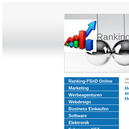
Rankin
Sie
Ranking-FSnD Online
be
Marketing
H
i
Werbeagenturen
He
Webdesign
Business Einkaufen
Software
Elektronik