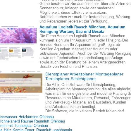
Gerne beraten wir Sie ausführlicher, über alle Arten vo
Sonnenschutz Anlagen sowie der modernen
Möglichkeit, diese Effektiv einzusetzen.
Natürlich stehen wir auch für Instandhaltung, Wartung
und Reparaturen jederzeit zur Verfügung.
Aquarium Logistik Raasch München, Aquarium
Reinigung Wartung Bau und Besatz
Die Firma Aquarium Logistik Raasch aus München
kümmert sich um Ihr Aquarium in jeder Hinsicht. Der
Service Rund um Ihr Aquarium ist groß, egal ob
Korallen Aquarium Meerwasser Aquarium oder
Süßwasser Aquarium. Auch bei der Wartung Reinigun
sowie der Technischen Instandhaltung der Anlage
sowie auch der Beratung bei einem Artengerechten
Besatz von Fischen und Pflanzen.
Dienstplaner Arbeitsplaner Montageplaner
Terminplaner Schichtplaner
Die All-in-One Software für Dienstplanung,
Arbeitsplanung Montageplanung, die alles abdeckt
was man für eine gezielte und moderne Planung d
Ressourcen an Mitarbeitern, Personal, Fahrzeuge
und Werkzeug - Material an Baustellen, Kunden
und Arbeitsschichten benötigt.
Die Software, die in keinem Betrieb fehlen darf.
isswasser Heizkamine Ofenbau
rchheizherd Räume Raumluft Ofenbau
min mit Tunnelglas Ofenbau
s Heiz Kamin Feuer, Raumluft unabhängig