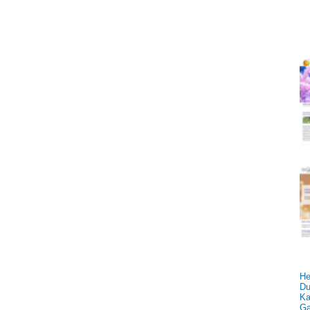
He
Du
Ka
Ga