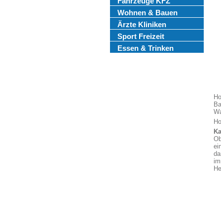
Fahrzeuge KFZ
Wohnen & Bauen
Ärzte Kliniken
Sport Freizeit
Essen & Trinken
Ho
Ba
Wa
Ho
Ka
Ob
ei
da
im
He