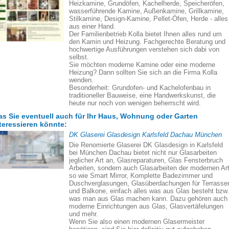
Heizkamine, Grundöfen, Kachelherde, Speicheröfen,
wasserführende Kamine, Außenkamine, Grillkamine,
Stilkamine, Design-Kamine, Pellet-Öfen, Herde - alles
aus einer Hand.
Der Familienbetrieb Kolla bietet Ihnen alles rund um
den Kamin und Heizung. Fachgerechte Beratung und
hochwertige Ausführungen verstehen sich dabi von
selbst.
Sie möchten moderne Kamine oder eine moderne
Heizung? Dann sollten Sie sich an die Firma Kolla
wenden.
Besonderheit: Grundofen- und Kachelofenbau in
traditioneller Bauweise, eine Handwerkskunst, die
heute nur noch von wenigen beherrscht wird.
s Sie eventuell auch für Ihr Haus, Wohnung oder Garten
teressieren könnte:
DK Glaserei Glasdesign Karlsfeld Dachau München
Die Renomierte Glaserei DK Glasdesign in Karlsfeld
bei München Dachau bietet nicht nur Glasarbeiten
jeglicher Art an, Glasreparaturen, Glas Fensterbruch
Arbeiten, sondern auch Glasarbeiten der modernen Art
so wie Smart Mirror, Komplette Badezimmer und
Duschverglasungen, Glasüberdachungen für Terrasse
und Balkone, einfach alles was aus Glas besteht bzw.
was man aus Glas machen kann. Dazu gehören auch
moderne Einrichtungen aus Glas, Glasvertäfelungen
und mehr.
Wenn Sie also einen modernen Glasermeister