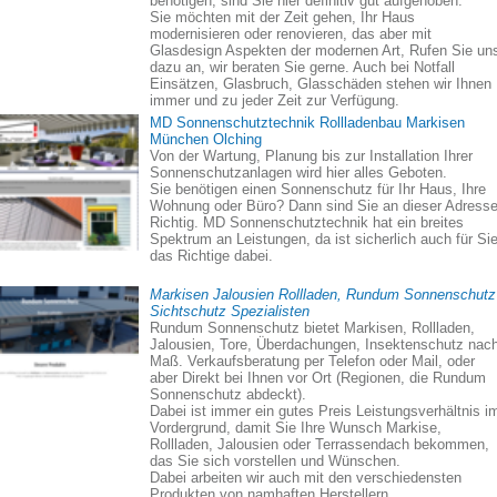
benötigen, sind Sie hier definitiv gut aufgehoben.
Sie möchten mit der Zeit gehen, Ihr Haus
modernisieren oder renovieren, das aber mit
Glasdesign Aspekten der modernen Art, Rufen Sie un
dazu an, wir beraten Sie gerne. Auch bei Notfall
Einsätzen, Glasbruch, Glasschäden stehen wir Ihnen
immer und zu jeder Zeit zur Verfügung.
MD Sonnenschutztechnik Rollladenbau Markisen
München Olching
Von der Wartung, Planung bis zur Installation Ihrer
Sonnenschutzanlagen wird hier alles Geboten.
Sie benötigen einen Sonnenschutz für Ihr Haus, Ihre
Wohnung oder Büro? Dann sind Sie an dieser Adress
Richtig. MD Sonnenschutztechnik hat ein breites
Spektrum an Leistungen, da ist sicherlich auch für Si
das Richtige dabei.
Markisen Jalousien Rollladen, Rundum Sonnenschutz
Sichtschutz Spezialisten
Rundum Sonnenschutz bietet Markisen, Rollladen,
Jalousien, Tore, Überdachungen, Insektenschutz nac
Maß. Verkaufsberatung per Telefon oder Mail, oder
aber Direkt bei Ihnen vor Ort (Regionen, die Rundum
Sonnenschutz abdeckt).
Dabei ist immer ein gutes Preis Leistungsverhältnis i
Vordergrund, damit Sie Ihre Wunsch Markise,
Rollladen, Jalousien oder Terrassendach bekommen,
das Sie sich vorstellen und Wünschen.
Dabei arbeiten wir auch mit den verschiedensten
Produkten von namhaften Herstellern.