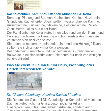
Kachelofenbau, Kaminbau Ofenbau München Fa. Kolla
Beratung, Planung und Bau von Kachelöfen, Kamine, Heizkamine,
Grundöfen, Kachelherde, Speicheröfen, wasserführende Kamine,
Außenkamine, Grillkamine, Stilkamine, Design-Kamine, Pellet-
Öfen, Herde - alles aus einer Hand.
Der Familienbetrieb Kolla bietet Ihnen alles rund um den Kamin und
Heizung. Fachgerechte Beratung und hochwertige Ausführungen
verstehen sich dabi von selbst.
Sie möchten moderne Kamine oder eine moderne Heizung? Dann
sollten Sie sich an die Firma Kolla wenden.
Besonderheit: Grundofen- und Kachelofenbau in traditioneller
Bauweise, eine Handwerkskunst, die heute nur noch von wenigen
beherrscht wird.
Was Sie eventuell auch für Ihr Haus, Wohnung oder
Garten interessieren könnte:
DK Glaserei Glasdesign Karlsfeld Dachau München
Die Renomierte Glaserei DK Glasdesign in Karlsfeld bei München
Dachau bietet nicht nur Glasarbeiten jeglicher Art an,
Glasreparaturen, Glas Fensterbruch Arbeiten, sondern auch
Glasarbeiten der modernen Art, so wie Smart Mirror, Komplette