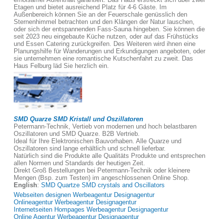
Etagen und bietet ausreichend Platz für 4-6 Gäste. Im
Außenbereich können Sie an der Feuerschale genüsslich den
Sternenhimmel betrachten und den Klängen der Natur lauschen,
oder sich der entspannenden Fass-Sauna hingeben. Sie können die
seit 2023 neu eingebaute Küche nutzen, oder auf das Frühstücks
und Essen Catering zurückgreifen. Des Weiteren wird ihnen eine
Planungshilfe für Wanderungen und Erkundigungen angeboten, oder
sie unternehmen eine romantische Kutschenfahrt zu zweit. Das
Haus Felburg läd Sie herzlich ein.
SMD Quarze SMD Kristall und Oszillatoren
Petermann-Technik, Vertieb von modernen und hoch belastbaren
Oszillatoren und SMD Quarze. B2B Vertrieb.
Ideal für Ihre Elektronischen Bauvorhaben. Alle Quarze und
Oszillatoren sind lange erhältlich und schnell lieferbar.
Natürlich sind die Produkte alle Qualitäts Produkte und entsprechen
allen Normen und Standards der heutigen Zeit.
Direkt Groß Bestellungen bei Petermann-Technik oder kleinere
Mengen (Bsp. zum Testen) im angeschlossenen Online Shop.
English
:
SMD Quartze SMD crystals and Oscillators
Webseiten designen Werbeagentur Designagentur
Onlineagentur Werbeagentur Designagentur
Internetseiten Hompages Werbeagentur Designagentur
Online Agentur Werbeagentur Designagentur