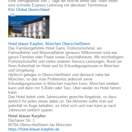
Eine Verfügbarkeit von 7 Tage die Woche bietet das Team ihnen
eine schnelle Express Lieferung mit absoluter Termintreue.
Kitz Global Deutschland
Hotel blauer Karpfen, München Oberscheißheim
Das Familiengeführte Hotel Garni, Frühstückshotel, wo
Fahrradfahrer und Motorradfahrer genauso Willkommen sind wie
ganze Familien oder Paare sowie Geschäftsleute. Mit reichhaltigem
Frühstücksbuffet und vielen anderen Service Leistungen, Rund um
Ihren Aufenthalt im Hotel und für Erkundigungstouren in München
und Umgebung.
Idyllisch gelegen in Oberschleißheim und dennoch nahe bei
München, so das man Problemlos jederzeit seine
Erkundigungstouren in München machen kann, München erleben
kann und dann mit S-Bahn oder Taxi, Uber wieder ins Hotel fahren
kann.
Das Hotel bietet viele Jahreszeiten gerechte Angebote, so dass
wirklich für jeden etwas dabei ist. Die Aktionen sollte man auf
jedenfall im Auge behalten, es lohnt sich und man kann je nach
Jahreszeit wirklich sparen.
Hotel blauer Karpfen
Dachauer Str. 1
85764 Oberschleißheim bei München
https://hotel-blauer-karpfen.de