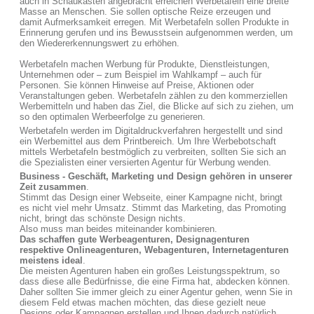
auch in Schaukästen angebracht erreichen Werbetafeln eine breite
Masse an Menschen. Sie sollen optische Reize erzeugen und
damit Aufmerksamkeit erregen. Mit Werbetafeln sollen Produkte in
Erinnerung gerufen und ins Bewusstsein aufgenommen werden, um
den Wiedererkennungswert zu erhöhen.
Werbetafeln machen Werbung für Produkte, Dienstleistungen,
Unternehmen oder – zum Beispiel im Wahlkampf – auch für
Personen. Sie können Hinweise auf Preise, Aktionen oder
Veranstaltungen geben. Werbetafeln zählen zu den kommerziellen
Werbemitteln und haben das Ziel, die Blicke auf sich zu ziehen, um
so den optimalen Werbeerfolge zu generieren.
Werbetafeln werden im Digitaldruckverfahren hergestellt und sind
ein Werbemittel aus dem Printbereich. Um Ihre Werbebotschaft
mittels Werbetafeln bestmöglich zu verbreiten, sollten Sie sich an
die Spezialisten einer versierten Agentur für Werbung wenden.
Business - Geschäft, Marketing und Design gehören in unserer
Zeit zusammen
.
Stimmt das Design einer Webseite, einer Kampagne nicht, bringt
es nicht viel mehr Umsatz. Stimmt das Marketing, das Promoting
nicht, bringt das schönste Design nichts.
Also muss man beides miteinander kombinieren.
Das schaffen gute Werbeagenturen, Designagenturen
respektive Onlineagenturen, Webagenturen, Internetagenturen
meistens ideal
.
Die meisten Agenturen haben ein großes Leistungsspektrum, so
dass diese alle Bedürfnisse, die eine Firma hat, abdecken können.
Daher sollten Sie immer gleich zu einer Agentur gehen, wenn Sie in
diesem Feld etwas machen möchten, das diese gezielt neue
Designs oder Kampagnen erstellen und Ihnen dadurch natürlich