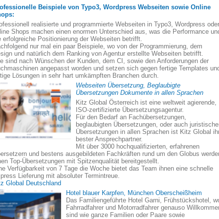
ofessionelle Beispiele von Typo3, Wordpress Webseiten sowie Online
ops:
ofessionell realisierte und programmierte Webseiten in Typo3, Wordpress ode
line Shops machen einen enormen Unterschied aus, was die Performance un
e erfolgreiche Positionierung der Webseiten betrifft.
chfolgend nur mal ein paar Beispiele, wo von der Programmierung, dem
sign und natürlich dem Ranking von Agentur erstellte Webseiten betrifft.
le sind nach Wünschen der Kunden, dem CI, sowie den Anforderungen der
chmaschinen angepasst worden und setzen sich gegen fertige Templates un
rtige Lösungen in sehr hart umkämpften Branchen durch.
Webseiten Übersetzung, Beglaubigte
Übersetzungen Dokumente in allen Sprachen
Kitz Global Österreich ist eine weltweit agierende,
ISO-zertifizierte Übersetzungsagentur.
Für den Bedarf an Fachübersetzungen,
beglaubigten Übersetzungen, oder auch juristisch
Übersetzungen in allen Sprachen ist Kitz Global ih
bester Ansprechpartner.
Mit über 3000 hochqualifizierten, erfahrenen
ersetzern und bestens ausgebildeten Fachkräften rund um den Globus werde
nen Top-Übersetzungen mit Spitzenqualität bereitgestellt.
ne Verfügbarkeit von 7 Tage die Woche bietet das Team ihnen eine schnelle
press Lieferung mit absoluter Termintreue.
tz Global Deutschland
Hotel blauer Karpfen, München Oberscheißheim
Das Familiengeführte Hotel Garni, Frühstückshotel, w
Fahrradfahrer und Motorradfahrer genauso Willkomme
sind wie ganze Familien oder Paare sowie