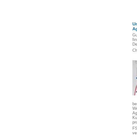
U
A
Gu
fi
De
Ch
be
We
Ag
Ku
pr
FS
ve