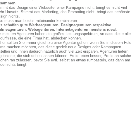
usammen
.
immt das Design einer Webseite, einer Kampagne nicht, bringt es nicht viel
hr Umsatz. Stimmt das Marketing, das Promoting nicht, bringt das schönste
sign nichts.
so muss man beides miteinander kombinieren.
s schaffen gute Werbeagenturen, Designagenturen respektive
lineagenturen, Webagenturen, Internetagenturen meistens ideal
.
e meisten Agenturen haben ein großes Leistungsspektrum, so dass diese alle
dürfnisse, die eine Firma hat, abdecken können.
her sollten Sie immer gleich zu einer Agentur gehen, wenn Sie in diesem Fel
was machen möchten, das diese gezielt neue Designs oder Kampagnen
stellen und Ihnen dadurch natürlich auch viel Zeit ersparen. Agenturen liefern
gebnisse, die sich sehen lassen können. Es ist eben besser, Profis an solche
chen ran zulassen, bevor Sie evtl. selbst an etwas rumbasteln, das dann am
de nichts bringt.