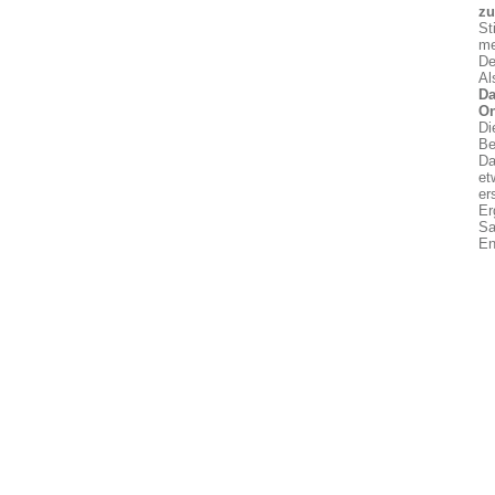
z
St
me
De
Al
Da
On
Di
Be
Da
et
er
Er
Sa
En