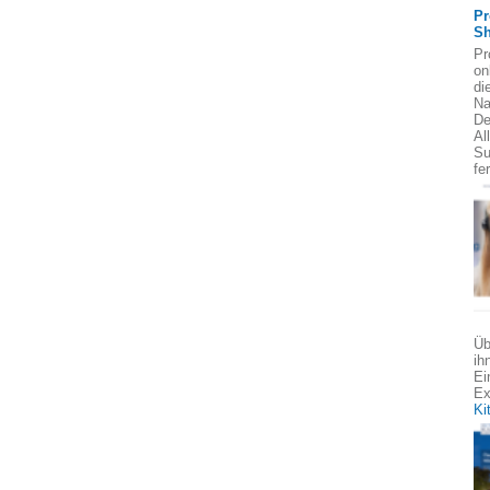
Pr
Sh
Pr
on
di
Na
De
Al
Su
fe
Üb
ih
Ei
Ex
Ki