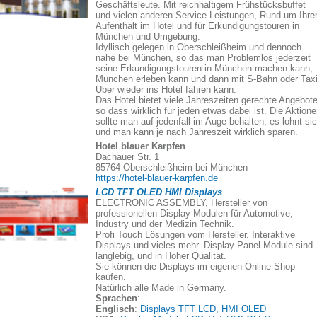
Geschäftsleute. Mit reichhaltigem Frühstücksbuffet
und vielen anderen Service Leistungen, Rund um Ihre
Aufenthalt im Hotel und für Erkundigungstouren in
München und Umgebung.
Idyllisch gelegen in Oberschleißheim und dennoch
nahe bei München, so das man Problemlos jederzeit
seine Erkundigungstouren in München machen kann,
München erleben kann und dann mit S-Bahn oder Taxi
Uber wieder ins Hotel fahren kann.
Das Hotel bietet viele Jahreszeiten gerechte Angebote
so dass wirklich für jeden etwas dabei ist. Die Aktion
sollte man auf jedenfall im Auge behalten, es lohnt si
und man kann je nach Jahreszeit wirklich sparen.
Hotel blauer Karpfen
Dachauer Str. 1
85764 Oberschleißheim bei München
https://hotel-blauer-karpfen.de
LCD TFT OLED HMI Displays
ELECTRONIC ASSEMBLY, Hersteller von
professionellen Display Modulen für Automotive,
Industry und der Medizin Technik.
Profi Touch Lösungen vom Hersteller. Interaktive
Displays und vieles mehr. Display Panel Module sind
langlebig, und in Hoher Qualität.
Sie können die Displays im eigenen Online Shop
kaufen.
Natürlich alle Made in Germany.
Sprachen
:
Englisch
:
Displays TFT LCD, HMI OLED