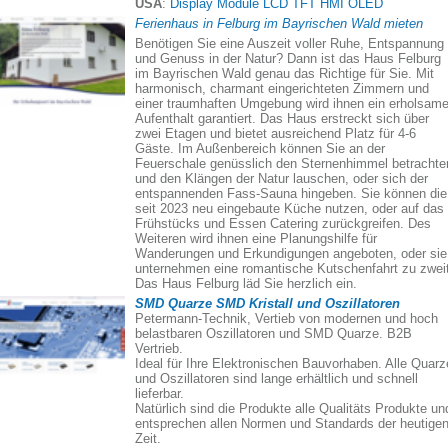
USA
:
Display Module LCD TFT HMI OLED
Ferienhaus in Felburg im Bayrischen Wald mieten
Benötigen Sie eine Auszeit voller Ruhe, Entspannung
und Genuss in der Natur? Dann ist das Haus Felburg
im Bayrischen Wald genau das Richtige für Sie. Mit
harmonisch, charmant eingerichteten Zimmern und
einer traumhaften Umgebung wird ihnen ein erholsame
Aufenthalt garantiert. Das Haus erstreckt sich über
zwei Etagen und bietet ausreichend Platz für 4-6
Gäste. Im Außenbereich können Sie an der
Feuerschale genüsslich den Sternenhimmel betrachte
und den Klängen der Natur lauschen, oder sich der
entspannenden Fass-Sauna hingeben. Sie können die
seit 2023 neu eingebaute Küche nutzen, oder auf das
Frühstücks und Essen Catering zurückgreifen. Des
Weiteren wird ihnen eine Planungshilfe für
Wanderungen und Erkundigungen angeboten, oder sie
unternehmen eine romantische Kutschenfahrt zu zweit
Das Haus Felburg läd Sie herzlich ein.
SMD Quarze SMD Kristall und Oszillatoren
Petermann-Technik, Vertieb von modernen und hoch
belastbaren Oszillatoren und SMD Quarze. B2B
Vertrieb.
Ideal für Ihre Elektronischen Bauvorhaben. Alle Quarz
und Oszillatoren sind lange erhältlich und schnell
lieferbar.
Natürlich sind die Produkte alle Qualitäts Produkte un
entsprechen allen Normen und Standards der heutige
Zeit.