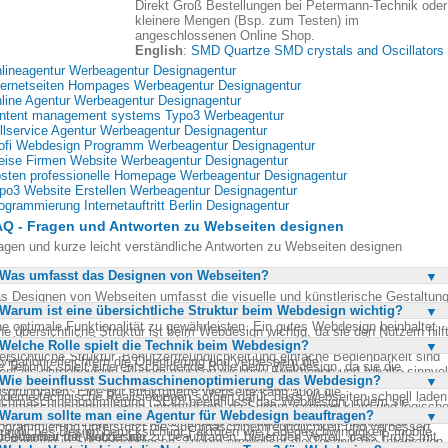
Direkt Groß Bestellungen bei Petermann-Technik oder
kleinere Mengen (Bsp. zum Testen) im
angeschlossenen Online Shop.
English
:
SMD Quartze SMD crystals and Oscillators
lineagentur Werbeagentur Designagentur
ternetseiten Hompages Werbeagentur Designagentur
line Agentur Werbeagentur Designagentur
ntent management systems Typo3 Werbeagentur
llservice Agentur Werbeagentur Designagentur
ofi Webdesign Programm Werbeagentur Designagentur
eise Firmen Website Werbeagentur Designagentur
sten professionelle Homepage Werbeagentur Designagentur
po3 Website Erstellen Werbeagentur Designagentur
ogrammierung Internetauftritt Berlin Designagentur
Q - Fragen und Antworten zu Webseiten designen
agen und kurze leicht verständliche Antworten zu Webseiten designen
Was umfasst das Designen von Webseiten?
s Designen von Webseiten umfasst die visuelle und künstlerische Gestaltun
Warum ist eine übersichtliche Struktur beim Webdesign wichtig?
n Internetseiten. Dazu gehört auch die technische Umsetzung der Seiten, um
ne optimale Funktionalität zu gewährleisten. Ein gutes Webdesign beinhaltet
ne übersichtliche Struktur ist beim Webdesign wichtig, da sie den Nutzern hilft
ne klare visuelle Identität, ein zielgruppengerechtes Konzept und eine
Welche Rolle spielt die Technik beim Webdesign?
ch auf der Webseite besser zurechtzufinden. Eine klare Raumaufteilung und
ersichtliche Struktur. Benutzerfreundlichkeit und einfache Bedienbarkeit sind
vigation erleichtern die Orientierung und verbessern die
e Technik spielt eine entscheidende Rolle beim Webdesign, da sie die
enfalls entscheidend. Zudem müssen wichtige Funktionen und Inhalte sinnvol
nutzerfreundlichkeit. Dies führt zu einer höheren Verweildauer und geringeren
Wie beeinflusst Suchmaschinenoptimierung das Webdesign?
undlage für die Funktionalität und Zuverlässigkeit der Webseite bildet.
rlinkt werden, um die Nutzererfahrung zu verbessern.
sprungraten. Eine gut strukturierte Webseite kann auch die
derne technische Realisierungen sorgen dafür, dass Webseiten schnell laden
chmaschinenoptimierung (SEO) beeinflusst das Webdesign, indem sie
chmaschinenoptimierung unterstützen, da Suchmaschinen klare und logisch
d auf verschiedenen Geräten optimal dargestellt werden. Eine saubere
Warum sollte man eine Agentur für Webdesign beauftragen?
cherstellt, dass die Webseite in Suchmaschinen gut auffindbar ist. Ein SEO-
rukturen bevorzugen. Letztendlich trägt eine übersichtliche Struktur zur
ogrammierung unterstützt die Suchmaschinenfreundlichkeit und verbessert
eundliches Design berücksichtigt Faktoren wie Ladegeschwindigkeit, mobile
friedenheit der Nutzer bei.
ne Agentur für Webdesign zu beauftragen, bietet den Vorteil, dass Profis mit
s Ranking in Suchergebnissen. Zudem ermöglicht die Technik die Integration
timierung und die Verwendung von Keywords. Auch die Struktur der Webseit