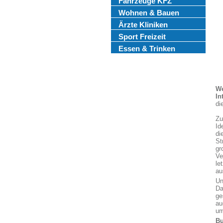
Fahrzeuge KFZ
Wohnen & Bauen
Ärzte Kliniken
Sport Freizeit
Essen & Trinken
We
In
di
Zu
Id
di
St
gr
Ve
le
au
Un
Da
ge
au
um
Bu