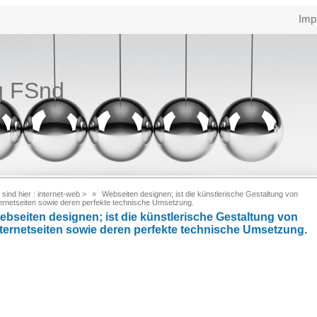
Imp
g FSnd
 sind hier :
internet-web
>
Webseiten designen; ist die künstlerische Gestaltung von
ternetseiten sowie deren perfekte technische Umsetzung.
ebseiten designen; ist die künstlerische Gestaltung von
nternetseiten sowie deren perfekte technische Umsetzung.