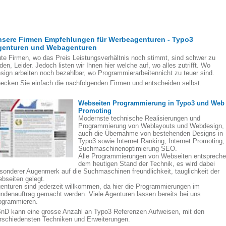
nsere Firmen Empfehlungen für Werbeagenturen - Typo3
genturen und Webagenturen
te Firmen, wo das Preis Leistungsverhältnis noch stimmt, sind schwer zu
nden, Leider. Jedoch listen wir Ihnen hier welche auf, wo alles zutrifft. Wo
sign arbeiten noch bezahlbar, wo Programmierarbeitennicht zu teuer sind.
ecken Sie einfach die nachfolgenden Firmen und entscheiden selbst.
Webseiten Programmierung in Typo3 und Web
Promoting
Modernste technische Realisierungen und
Programmierung von Weblayouts und Webdesign,
auch die Übernahme von bestehenden Designs in
Typo3 sowie Internet Ranking, Internet Promoting,
Suchmaschinenoptimierung SEO.
Alle Programmierungen von Webseiten entsprech
dem heutigen Stand der Technik, es wird dabei
sonderer Augenmerk auf die Suchmaschinen freundlichkeit, tauglichkeit der
bseiten gelegt.
enturen sind jederzeit willkommen, da hier die Programmierungen im
ndenauftrag gemacht werden. Viele Agenturen lassen bereits bei uns
ogrammieren.
nD kann eine grosse Anzahl an Typo3 Referenzen Aufweisen, mit den
rschiedensten Techniken und Erweiterungen.