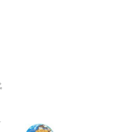
e
ie
,