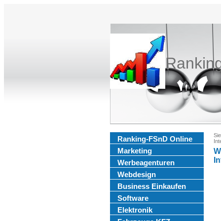
Rankin
Sie
Ranking-FSnD Online
In
Marketing
W
I
Werbeagenturen
Webdesign
Business Einkaufen
Software
Elektronik