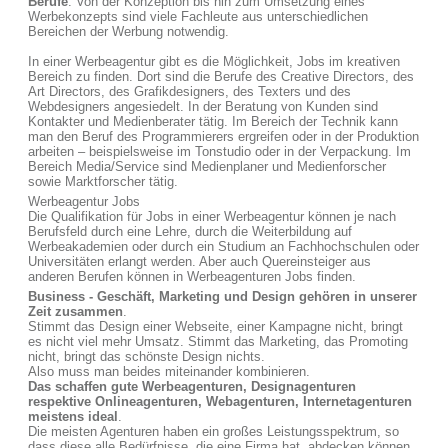
Berufe
. Von der Konzeption bis hin zum Umsetzung eines
Werbekonzepts sind viele Fachleute aus unterschiedlichen
Bereichen der Werbung notwendig.
In einer Werbeagentur gibt es die Möglichkeit, Jobs im kreativen
Bereich zu finden. Dort sind die Berufe des Creative Directors, des
Art Directors, des Grafikdesigners, des Texters und des
Webdesigners angesiedelt. In der Beratung von Kunden sind
Kontakter und Medienberater tätig. Im Bereich der Technik kann
man den Beruf des Programmierers ergreifen oder in der Produktion
arbeiten – beispielsweise im Tonstudio oder in der Verpackung. Im
Bereich Media/Service sind Medienplaner und Medienforscher
sowie Marktforscher tätig.
Werbeagentur Jobs
Die Qualifikation für Jobs in einer Werbeagentur können je nach
Berufsfeld durch eine Lehre, durch die Weiterbildung auf
Werbeakademien oder durch ein Studium an Fachhochschulen oder
Universitäten erlangt werden. Aber auch Quereinsteiger aus
anderen Berufen können in Werbeagenturen Jobs finden.
Business - Geschäft, Marketing und Design gehören in unserer
Zeit zusammen
.
Stimmt das Design einer Webseite, einer Kampagne nicht, bringt
es nicht viel mehr Umsatz. Stimmt das Marketing, das Promoting
nicht, bringt das schönste Design nichts.
Also muss man beides miteinander kombinieren.
Das schaffen gute Werbeagenturen, Designagenturen
respektive Onlineagenturen, Webagenturen, Internetagenturen
meistens ideal
.
Die meisten Agenturen haben ein großes Leistungsspektrum, so
dass diese alle Bedürfnisse, die eine Firma hat, abdecken können.