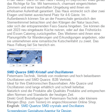
das Richtige für Sie. Mit harmonisch, charmant eingerichteten
Zimmern und einer traumhaften Umgebung wird ihnen ein
erholsamer Aufenthalt garantiert. Das Haus erstreckt sich über zwei
Etagen und bietet ausreichend Platz für 4-6 Gäste. Im
Außenbereich können Sie an der Feuerschale genüsslich den
Sternenhimmel betrachten und den Klängen der Natur lauschen,
oder sich der entspannenden Fass-Sauna hingeben. Sie können die
seit 2023 neu eingebaute Küche nutzen, oder auf das Frühstücks
und Essen Catering zurückgreifen. Des Weiteren wird ihnen eine
Planungshilfe für Wanderungen und Erkundigungen angeboten, oder
sie unternehmen eine romantische Kutschenfahrt zu zweit. Das
Haus Felburg läd Sie herzlich ein.
SMD Quarze SMD Kristall und Oszillatoren
Petermann-Technik, Vertieb von modernen und hoch belastbaren
Oszillatoren und SMD Quarze. B2B Vertrieb.
Ideal für Ihre Elektronischen Bauvorhaben. Alle Quarze und
Oszillatoren sind lange erhältlich und schnell lieferbar.
Natürlich sind die Produkte alle Qualitäts Produkte und entsprechen
allen Normen und Standards der heutigen Zeit.
Direkt Groß Bestellungen bei Petermann-Technik oder kleinere
Mengen (Bsp. zum Testen) im angeschlossenen Online Shop.
English
:
SMD Quartze SMD crystals and Oscillators
Screendesign Gestaltung Agentur für Design