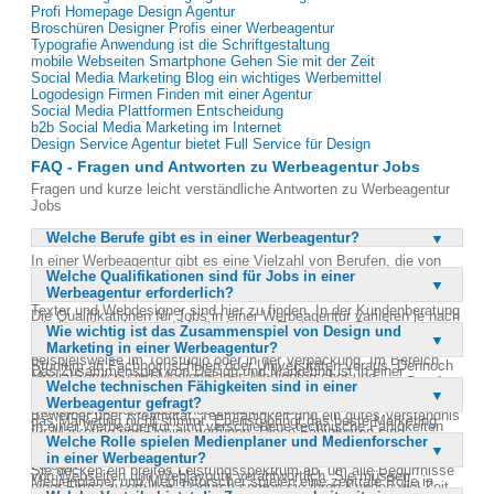
Profi Homepage Design Agentur
Broschüren Designer Profis einer Werbeagentur
Typografie Anwendung ist die Schriftgestaltung
mobile Webseiten Smartphone Gehen Sie mit der Zeit
Social Media Marketing Blog ein wichtiges Werbemittel
Logodesign Firmen Finden mit einer Agentur
Social Media Plattformen Entscheidung
b2b Social Media Marketing im Internet
Design Service Agentur bietet Full Service für Design
FAQ - Fragen und Antworten zu Werbeagentur Jobs
Fragen und kurze leicht verständliche Antworten zu Werbeagentur
Jobs
Welche Berufe gibt es in einer Werbeagentur?
In einer Werbeagentur gibt es eine Vielzahl von Berufen, die von
Welche Qualifikationen sind für Jobs in einer
der Konzeption bis zur Umsetzung eines Werbekonzepts reichen.
Werbeagentur erforderlich?
Kreative Berufe wie Creative Director, Art Director, Grafikdesigner,
Texter und Webdesigner sind hier zu finden. In der Kundenberatung
Die Qualifikationen für Jobs in einer Werbeagentur variieren je nach
arbeiten Kontakter und Medienberater. Technische Berufe
Wie wichtig ist das Zusammenspiel von Design und
Berufsfeld. Einige Positionen erfordern eine Lehre oder eine
umfassen Programmierer und Produktionsmitarbeiter,
Marketing in einer Werbeagentur?
Weiterbildung an Werbeakademien. Andere Berufe setzen ein
beispielsweise im Tonstudio oder in der Verpackung. Im Bereich
Studium an Fachhochschulen oder Universitäten voraus. Dennoch
Das Zusammenspiel von Design und Marketing ist in einer
Media/Service sind Medienplaner, Medienforscher und
gibt es auch Möglichkeiten für Quereinsteiger aus anderen Berufen,
Welche technischen Fähigkeiten sind in einer
Werbeagentur von entscheidender Bedeutung. Ein ansprechendes
Marktforscher tätig. Diese Vielfalt ermöglicht es, für jeden
in einer Werbeagentur Fuß zu fassen. Wichtig ist, dass die
Werbeagentur gefragt?
Design allein reicht nicht aus, um den Umsatz zu steigern, wenn
Interessierten den passenden Job zu finden.
Bewerber über Kreativität, Teamfähigkeit und ein gutes Verständnis
das Marketing nicht stimmt. Ebenso bringt das beste Marketing
In einer Werbeagentur sind verschiedene technische Fähigkeiten
für Marketing und Design verfügen. Diese Fähigkeiten sind
nichts, wenn das Design nicht überzeugt. Gute Werbeagenturen
Welche Rolle spielen Medienplaner und Medienforscher
gefragt, insbesondere im Bereich der Programmierung und
entscheidend, um in der dynamischen Welt der Werbung erfolgreich
kombinieren beides ideal, um effektive Kampagnen zu erstellen.
in einer Werbeagentur?
Produktion. Programmierer sind für die Entwicklung und Umsetzung
zu sein.
Sie decken ein breites Leistungsspektrum ab, um alle Bedürfnisse
von Webseiten und Weblayouts verantwortlich. Sie müssen
Medienplaner und Medienforscher spielen eine zentrale Rolle in
einer Firma zu erfüllen. Dadurch sparen sie ihren Kunden viel Zeit
moderne technische Standards und Suchmaschinenfreundlichkeit