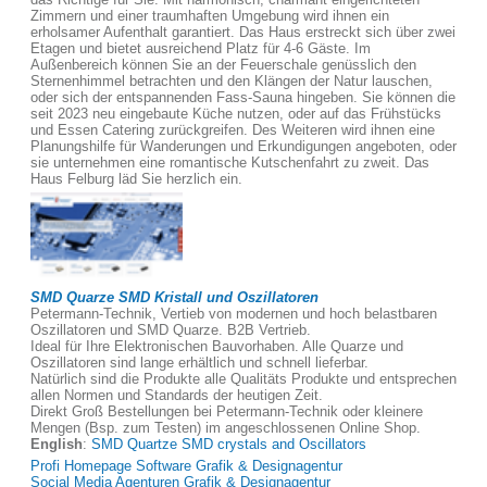
Zimmern und einer traumhaften Umgebung wird ihnen ein
erholsamer Aufenthalt garantiert. Das Haus erstreckt sich über zwei
Etagen und bietet ausreichend Platz für 4-6 Gäste. Im
Außenbereich können Sie an der Feuerschale genüsslich den
Sternenhimmel betrachten und den Klängen der Natur lauschen,
oder sich der entspannenden Fass-Sauna hingeben. Sie können die
seit 2023 neu eingebaute Küche nutzen, oder auf das Frühstücks
und Essen Catering zurückgreifen. Des Weiteren wird ihnen eine
Planungshilfe für Wanderungen und Erkundigungen angeboten, oder
sie unternehmen eine romantische Kutschenfahrt zu zweit. Das
Haus Felburg läd Sie herzlich ein.
SMD Quarze SMD Kristall und Oszillatoren
Petermann-Technik, Vertieb von modernen und hoch belastbaren
Oszillatoren und SMD Quarze. B2B Vertrieb.
Ideal für Ihre Elektronischen Bauvorhaben. Alle Quarze und
Oszillatoren sind lange erhältlich und schnell lieferbar.
Natürlich sind die Produkte alle Qualitäts Produkte und entsprechen
allen Normen und Standards der heutigen Zeit.
Direkt Groß Bestellungen bei Petermann-Technik oder kleinere
Mengen (Bsp. zum Testen) im angeschlossenen Online Shop.
English
:
SMD Quartze SMD crystals and Oscillators
Profi Homepage Software Grafik & Designagentur
Social Media Agenturen Grafik & Designagentur