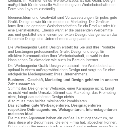
Medium. Im Rahmen eines Werbekonzepts ist das Grafik Design
maßgeblich für die visuelle Aufbereitung von Werbebotschaften in
Form von Layouts zuständig.
Ideenreichtum und Kreativität sind Voraussetzungen für jedes gute
Grafik Design sowie für ein modernes Marketing. Der Grafiker
formuliert und gestaltet Werbebotschaften für ein Produkt oder für
eine Dienstleistung. Ebenso wählt er die passenden Werbemittel
aus und gestaltet sie in einem perfekten Design, das genau an das
Corporate Design des Unternehmens angepasst ist.
Die Werbeagentur Grafik Design erstellt für Sie und Ihre Produkte
und Leistungen professionelles Grafik Design und sorgt für
effektive Kommunikation Ihrer Werbebotschaft, sowohl in den
klassischen Druckmedien wie auch im Bereich Internet.
Die Werbeagentur Grafik Design visualisiert Ihre Werbebotschaft
optimal in einem außergewöhnlichen Design und sorgt so für eine
erfolgreiche Medienpräsenz Ihres Unternehmens.
Business - Geschäft, Marketing und Design gehören in unserer
Zeit zusammen
.
Stimmt das Design einer Webseite, einer Kampagne nicht, bringt
es nicht viel mehr Umsatz. Stimmt das Marketing, das Promoting
nicht, bringt das schönste Design nichts.
Also muss man beides miteinander kombinieren.
Das schaffen gute Werbeagenturen, Designagenturen
respektive Onlineagenturen, Webagenturen, Internetagenturen
meistens ideal
.
Die meisten Agenturen haben ein großes Leistungsspektrum, so
dass diese alle Bedürfnisse, die eine Firma hat, abdecken können.
Daher sollten Sie immer gleich zu einer Agentur gehen, wenn Sie in