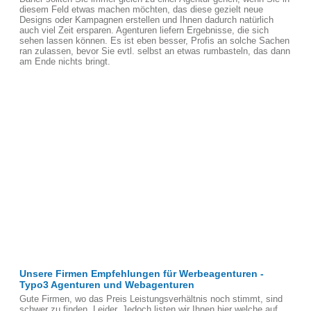
diesem Feld etwas machen möchten, das diese gezielt neue
Designs oder Kampagnen erstellen und Ihnen dadurch natürlich
auch viel Zeit ersparen. Agenturen liefern Ergebnisse, die sich
sehen lassen können. Es ist eben besser, Profis an solche Sachen
ran zulassen, bevor Sie evtl. selbst an etwas rumbasteln, das dann
am Ende nichts bringt.
Unsere Firmen Empfehlungen für Werbeagenturen -
Typo3 Agenturen und Webagenturen
Gute Firmen, wo das Preis Leistungsverhältnis noch stimmt, sind
schwer zu finden, Leider. Jedoch listen wir Ihnen hier welche auf,