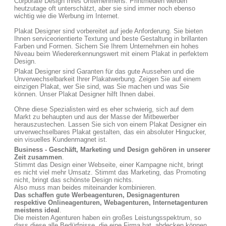
Corporate Design Ihres Unternehmens. Printmedien werden
heutzutage oft unterschätzt, aber sie sind immer noch ebenso
wichtig wie die Werbung im Internet.
Plakat Designer sind vorbereitet auf jede Anforderung. Sie bieten
Ihnen serviceorientierte Textung und beste Gestaltung in brillanten
Farben und Formen. Sichern Sie Ihrem Unternehmen ein hohes
Niveau beim Wiedererkennungswert mit einem Plakat in perfektem
Design.
Plakat Designer sind Garanten für das gute Aussehen und die
Unverwechselbarkeit Ihrer Plakatwerbung. Zeigen Sie auf einem
einzigen Plakat, wer Sie sind, was Sie machen und was Sie
können. Unser Plakat Designer hilft Ihnen dabei.
Ohne diese Spezialisten wird es eher schwierig, sich auf dem
Markt zu behaupten und aus der Masse der Mitbewerber
herauszustechen. Lassen Sie sich von einem Plakat Designer ein
unverwechselbares Plakat gestalten, das ein absoluter Hingucker,
ein visuelles Kundenmagnet ist.
Business - Geschäft, Marketing und Design gehören in unserer
Zeit zusammen
.
Stimmt das Design einer Webseite, einer Kampagne nicht, bringt
es nicht viel mehr Umsatz. Stimmt das Marketing, das Promoting
nicht, bringt das schönste Design nichts.
Also muss man beides miteinander kombinieren.
Das schaffen gute Werbeagenturen, Designagenturen
respektive Onlineagenturen, Webagenturen, Internetagenturen
meistens ideal
.
Die meisten Agenturen haben ein großes Leistungsspektrum, so
dass diese alle Bedürfnisse, die eine Firma hat, abdecken können.