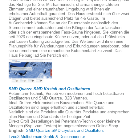
das Richtige für Sie. Mit harmonisch, charmant eingerichteten
Zimmern und einer traumhaften Umgebung wird ihnen ein
erholsamer Aufenthalt garantiert. Das Haus erstreckt sich über zwei
Etagen und bietet ausreichend Platz für 4-6 Gäste. Im
Außenbereich können Sie an der Feuerschale genüsslich den
Sternenhimmel betrachten und den Klängen der Natur lauschen,
oder sich der entspannenden Fass-Sauna hingeben. Sie können die
seit 2023 neu eingebaute Küche nutzen, oder auf das Frühstücks
und Essen Catering zurückgreifen. Des Weiteren wird ihnen eine
Planungshilfe für Wanderungen und Erkundigungen angeboten, oder
sie unternehmen eine romantische Kutschenfahrt zu zweit. Das
Haus Felburg läd Sie herzlich ein.
SMD Quarze SMD Kristall und Oszillatoren
Petermann-Technik, Vertieb von modernen und hoch belastbaren
Oszillatoren und SMD Quarze. B2B Vertrieb.
Ideal für Ihre Elektronischen Bauvorhaben. Alle Quarze und
Oszillatoren sind lange erhältlich und schnell lieferbar.
Natürlich sind die Produkte alle Qualitäts Produkte und entsprechen
allen Normen und Standards der heutigen Zeit.
Direkt Groß Bestellungen bei Petermann-Technik oder kleinere
Mengen (Bsp. zum Testen) im angeschlossenen Online Shop.
English
:
SMD Quartze SMD crystals and Oscillators
Typo3 Multidomain Grafik & Designagentur