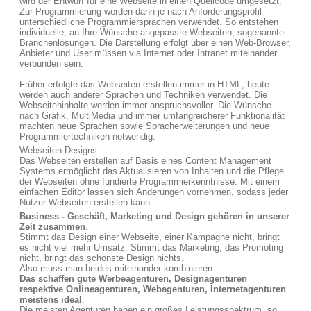
wird der Entwurf für eine Webseite in einen Quellcode umgesetzt.
Zur Programmierung werden dann je nach Anforderungsprofil
unterschiedliche Programmiersprachen verwendet. So entstehen
individuelle, an Ihre Wünsche angepasste Webseiten, sogenannte
Branchenlösungen. Die Darstellung erfolgt über einen Web-Browser,
Anbieter und User müssen via Internet oder Intranet miteinander
verbunden sein.
Früher erfolgte das Webseiten erstellen immer in HTML, heute
werden auch anderer Sprachen und Techniken verwendet. Die
Webseiteninhalte werden immer anspruchsvoller. Die Wünsche
nach Grafik, MultiMedia und immer umfangreicherer Funktionalität
machten neue Sprachen sowie Spracherweiterungen und neue
Programmiertechniken notwendig.
Webseiten Designs
Das Webseiten erstellen auf Basis eines Content Management
Systems ermöglicht das Aktualisieren von Inhalten und die Pflege
der Webseiten ohne fundierte Programmierkenntnisse. Mit einem
einfachen Editor lassen sich Änderungen vornehmen, sodass jeder
Nutzer Webseiten erstellen kann.
Business - Geschäft, Marketing und Design gehören in unserer
Zeit zusammen
.
Stimmt das Design einer Webseite, einer Kampagne nicht, bringt
es nicht viel mehr Umsatz. Stimmt das Marketing, das Promoting
nicht, bringt das schönste Design nichts.
Also muss man beides miteinander kombinieren.
Das schaffen gute Werbeagenturen, Designagenturen
respektive Onlineagenturen, Webagenturen, Internetagenturen
meistens ideal
.
Die meisten Agenturen haben ein großes Leistungsspektrum, so