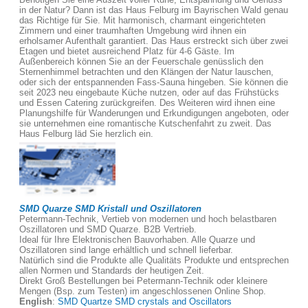
in der Natur? Dann ist das Haus Felburg im Bayrischen Wald genau
das Richtige für Sie. Mit harmonisch, charmant eingerichteten
Zimmern und einer traumhaften Umgebung wird ihnen ein
erholsamer Aufenthalt garantiert. Das Haus erstreckt sich über zwei
Etagen und bietet ausreichend Platz für 4-6 Gäste. Im
Außenbereich können Sie an der Feuerschale genüsslich den
Sternenhimmel betrachten und den Klängen der Natur lauschen,
oder sich der entspannenden Fass-Sauna hingeben. Sie können die
seit 2023 neu eingebaute Küche nutzen, oder auf das Frühstücks
und Essen Catering zurückgreifen. Des Weiteren wird ihnen eine
Planungshilfe für Wanderungen und Erkundigungen angeboten, oder
sie unternehmen eine romantische Kutschenfahrt zu zweit. Das
Haus Felburg läd Sie herzlich ein.
SMD Quarze SMD Kristall und Oszillatoren
Petermann-Technik, Vertieb von modernen und hoch belastbaren
Oszillatoren und SMD Quarze. B2B Vertrieb.
Ideal für Ihre Elektronischen Bauvorhaben. Alle Quarze und
Oszillatoren sind lange erhältlich und schnell lieferbar.
Natürlich sind die Produkte alle Qualitäts Produkte und entsprechen
allen Normen und Standards der heutigen Zeit.
Direkt Groß Bestellungen bei Petermann-Technik oder kleinere
Mengen (Bsp. zum Testen) im angeschlossenen Online Shop.
English
:
SMD Quartze SMD crystals and Oscillators