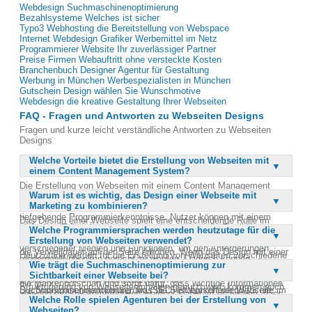
Webdesign Suchmaschinenoptimierung
Bezahlsysteme Welches ist sicher
Typo3 Webhosting die Bereitstellung von Webspace
Internet Webdesign Grafiker Werbemittel im Netz
Programmierer Website Ihr zuverlässiger Partner
Preise Firmen Webauftritt ohne versteckte Kosten
Branchenbuch Designer Agentur für Gestaltung
Werbung in München Werbespezialisten in München
Gutschein Design wählen Sie Wunschmotive
Webdesign die kreative Gestaltung Ihrer Webseiten
FAQ - Fragen und Antworten zu Webseiten Designs
Fragen und kurze leicht verständliche Antworten zu Webseiten
Designs
Welche Vorteile bietet die Erstellung von Webseiten mit
einem Content Management System?
Die Erstellung von Webseiten mit einem Content Management
Warum ist es wichtig, das Design einer Webseite mit
System (CMS) bietet zahlreiche Vorteile. Ein wesentlicher Vorteil
Marketing zu kombinieren?
ist die einfache Aktualisierung und Pflege der Inhalte ohne
tiefgehende Programmierkenntnisse. Nutzer können mit einem
Das Design einer Webseite spielt eine entscheidende Rolle im
einfachen Editor Änderungen vornehmen, was die Flexibilität
Welche Programmiersprachen werden heutzutage für die
Marketing, da es den ersten Eindruck eines Unternehmens
erheblich erhöht. Zudem ermöglichen CMS die Integration
Erstellung von Webseiten verwendet?
vermittelt. Ein ansprechendes Design zieht Besucher an und kann
verschiedener Medien und Funktionen, um den Anforderungen
die Verweildauer auf der Seite erhöhen. Wenn das Design mit einer
Heutzutage werden für die Erstellung von Webseiten verschiedene
moderner Webseiten gerecht zu werden. Dadurch können
durchdachten Marketingstrategie kombiniert wird, kann es die
Wie trägt die Suchmaschinenoptimierung zur
Programmiersprachen verwendet, je nach den spezifischen
Unternehmen ihre Online-Präsenz effizienter verwalten und
Conversion-Rate erheblich steigern. Ein gutes Design unterstützt
Sichtbarkeit einer Webseite bei?
Anforderungen des Projekts. Neben HTML, das traditionell für die
anpassen. Ein CMS unterstützt auch die
die Markenbotschaft und sorgt dafür, dass wichtige Informationen
Strukturierung von Webseiteninhalten genutzt wird, kommen auch
Suchmaschinenoptimierung, was die Sichtbarkeit der Webseite im
Die Suchmaschinenoptimierung (SEO) ist entscheidend für die
klar und effektiv kommuniziert werden. Daher ist es wichtig, dass
CSS und JavaScript zum Einsatz, um das Design und die
Welche Rolle spielen Agenturen bei der Erstellung von
Internet verbessert.
Sichtbarkeit einer Webseite im Internet. Durch gezielte
Design und Marketing Hand in Hand gehen, um den größtmöglichen
Interaktivität zu verbessern. Für serverseitige Programmierung
Webseiten?
Optimierungsmaßnahmen wird die Webseite für Suchmaschinen