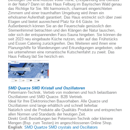
in der Natur? Dann ist das Haus Felburg im Bayrischen Wald genau
das Richtige für Sie. Mit harmonisch, charmant eingerichteten
Zimmern und einer traumhaften Umgebung wird ihnen ein
erholsamer Aufenthalt garantiert. Das Haus erstreckt sich über zwei
Etagen und bietet ausreichend Platz für 4-6 Gäste. Im
Außenbereich können Sie an der Feuerschale genüsslich den
Sternenhimmel betrachten und den Klängen der Natur lauschen,
oder sich der entspannenden Fass-Sauna hingeben. Sie können die
seit 2023 neu eingebaute Küche nutzen, oder auf das Frühstücks
und Essen Catering zurückgreifen. Des Weiteren wird ihnen eine
Planungshilfe für Wanderungen und Erkundigungen angeboten, oder
sie unternehmen eine romantische Kutschenfahrt zu zweit. Das
Haus Felburg läd Sie herzlich ein.
SMD Quarze SMD Kristall und Oszillatoren
Petermann-Technik, Vertieb von modernen und hoch belastbaren
Oszillatoren und SMD Quarze. B2B Vertrieb.
Ideal für Ihre Elektronischen Bauvorhaben. Alle Quarze und
Oszillatoren sind lange erhältlich und schnell lieferbar.
Natürlich sind die Produkte alle Qualitäts Produkte und entsprechen
allen Normen und Standards der heutigen Zeit.
Direkt Groß Bestellungen bei Petermann-Technik oder kleinere
Mengen (Bsp. zum Testen) im angeschlossenen Online Shop.
English
:
SMD Quartze SMD crystals and Oscillators