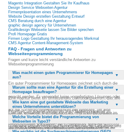
Magento Integration Gestalten Sie Ihr Kaufhaus
Design Service Webseiten Agentur
Firmenpräsentation eines Unternehmens
Website Design erstellen Gestaltung Entwurf
CMS Beratung durch eine Agentur
graphic design agency für Unternehmen
Grafikdesign Webseite lassen Sie Bilder sprechen
Profi Homepage Gratis
Firmen Logo Gestaltung Ihr herausragendes Merkmal
CMS Agentur Content-Management-System
FAQ - Fragen und Antworten zu
Webseitenprogrammierung
Fragen und kurze leicht verständliche Antworten zu
Webseitenprogrammierung
Was macht einen guten Programmierer für Homepages
aus?
Ein guter Programmierer für Homepages zeichnet sich durch die
Warum sollte man eine Agentur für die Erstellung einer
Fähigkeit aus, individuelle und maßgeschneiderte Internetauftritte
Homepage beauftragen?
zu erstellen, die den spezifischen Anforderungen der Kunden
gerecht werden. Er verwendet keine vorgefertigten Lösungen oder
Eine Agentur bietet ein umfassendes Leistungsspektrum, das alle
Massenframes, sondern entwickelt einzigartige Designs, die das
Wie kann eine gut gestaltete Webseite das Marketing
Bedürfnisse eines Unternehmens abdeckt, von der Konzeption bis
Image des Unternehmens verbessern. Zudem legt er großen Wert
eines Unternehmens unterstützen?
zur Umsetzung. Sie verfügt über die notwendige Erfahrung und
auf die Suchmaschinenfreundlichkeit der Webseite, um eine
Expertise, um sowohl Design als auch Marketing optimal zu
Eine gut gestaltete Webseite kann als effektiver Multiplikator im
optimale Sichtbarkeit zu gewährleisten. Ein guter Programmierer
kombinieren, was zu einer effektiveren und ansprechenderen
Welche Vorteile bietet die Programmierung von
Marketing eines Unternehmens dienen, indem sie die
versteht es, Design und Marketing zu kombinieren, um die
Webseite führt. Agenturen arbeiten mit professionellen
Webseiten in Typo3?
Markenbekanntheit erhöht und das Unternehmensimage stärkt.
Kaufentscheidung der potenziellen Kunden zu erleichtern.
Programmierern zusammen, die sicherstellen, dass die Webseite
Durch eine ansprechende und benutzerfreundliche Gestaltung wird
Schließlich bietet er umfassenden Service von der Idee bis zur
Die Programmierung von Webseiten in Typo3 bietet zahlreiche
den neuesten technischen Standards entspricht und
die Aufmerksamkeit potenzieller Kunden geweckt und ihre
Wie wichtig ist die Suchmaschinenoptimierung (SEO)
Umsetzung und ist in der Lage, bestehende Designs in moderne
Vorteile, darunter eine hohe Flexibilität und Anpassungsfähigkeit an