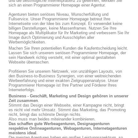
und die bestmögliche Internetpräsenz zu gewinnen, wenden Sie
sich an einen Programmierer Homepage einer Agentur.
Agenturen bieten seriöses Niveau, Wunscherfüllung und
Fullservice. Unser Programmierer Homepage betreut Ihre
Internetseite von der Idee bis zum Konzept. Er verwendet keine
billigen Darstellungen, keine Massenframes. Nutzen Sie Ihre
Homepage als Multiplikator für Ihr Marketing und verbessern Sie Ihr
Image durch Optimierung und Ausschöpfen aller
Werbemöglichkeiten.
Machen Sie Ihren potentiellen Kunden die Kaufentscheidung leicht.
Lassen Sie sich unserem seriösen Programmierer Homepage, der
sein Handwerk richtig versteht, mit einer optimal gestalteten
Webseite überraschen.
Profitieren Sie unserem Netzwerk, von unzähligen Layouts, von
den Business-to-Business Synergien, von einer weitreichenden
Werbeerfahrung und einer exakten Zielgruppenanalyse. Unser
Programmierer Homepage ist Ihre Partner und Förderer Ihres
Interneterfolgs.
Business - Geschäft, Marketing und Design gehören in unserer
Zeit zusammen
.
Stimmt das Design einer Webseite, einer Kampagne nicht, bringt
es nicht viel mehr Umsatz. Stimmt das Marketing, das Promoting
nicht, bringt das schönste Design nichts.
Also muss man beides miteinander kombinieren.
Das schaffen gute Werbeagenturen, Designagenturen
respektive Onlineagenturen, Webagenturen, Internetagenturen
meistens ideal
.
Die meisten Agenturen haben ein großes Leistungsspektrum, so