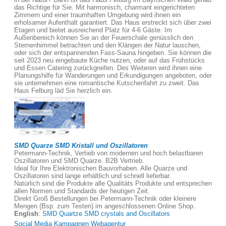
das Richtige für Sie. Mit harmonisch, charmant eingerichteten
Zimmern und einer traumhaften Umgebung wird ihnen ein
erholsamer Aufenthalt garantiert. Das Haus erstreckt sich über zwei
Etagen und bietet ausreichend Platz für 4-6 Gäste. Im
Außenbereich können Sie an der Feuerschale genüsslich den
Sternenhimmel betrachten und den Klängen der Natur lauschen,
oder sich der entspannenden Fass-Sauna hingeben. Sie können die
seit 2023 neu eingebaute Küche nutzen, oder auf das Frühstücks
und Essen Catering zurückgreifen. Des Weiteren wird ihnen eine
Planungshilfe für Wanderungen und Erkundigungen angeboten, oder
sie unternehmen eine romantische Kutschenfahrt zu zweit. Das
Haus Felburg läd Sie herzlich ein.
SMD Quarze SMD Kristall und Oszillatoren
Petermann-Technik, Vertieb von modernen und hoch belastbaren
Oszillatoren und SMD Quarze. B2B Vertrieb.
Ideal für Ihre Elektronischen Bauvorhaben. Alle Quarze und
Oszillatoren sind lange erhältlich und schnell lieferbar.
Natürlich sind die Produkte alle Qualitäts Produkte und entsprechen
allen Normen und Standards der heutigen Zeit.
Direkt Groß Bestellungen bei Petermann-Technik oder kleinere
Mengen (Bsp. zum Testen) im angeschlossenen Online Shop.
English
:
SMD Quartze SMD crystals and Oscillators
Social Media Kampagnen Webagentur