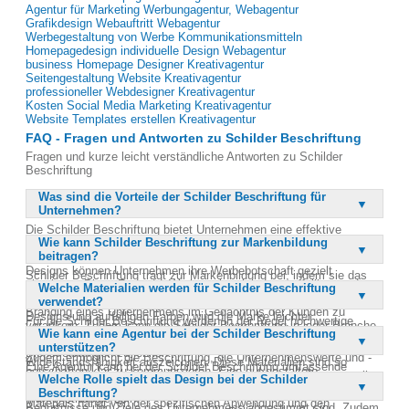
Agentur für Marketing Werbungagentur, Webagentur
Grafikdesign Webauftritt Webagentur
Werbegestaltung von Werbe Kommunikationsmitteln
Homepagedesign individuelle Design Webagentur
business Homepage Designer Kreativagentur
Seitengestaltung Website Kreativagentur
professioneller Webdesigner Kreativagentur
Kosten Social Media Marketing Kreativagentur
Website Templates erstellen Kreativagentur
FAQ - Fragen und Antworten zu Schilder Beschriftung
Fragen und kurze leicht verständliche Antworten zu Schilder
Beschriftung
Was sind die Vorteile der Schilder Beschriftung für
Unternehmen?
Die Schilder Beschriftung bietet Unternehmen eine effektive
Wie kann Schilder Beschriftung zur Markenbildung
Möglichkeit, ihre Markenpräsenz zu stärken. Durch die Gestaltung
beitragen?
von Firmenfahrzeugen, Fenstern und Räumen mit individuellen
Designs können Unternehmen ihre Werbebotschaft gezielt
Schilder Beschriftung trägt zur Markenbildung bei, indem sie das
platzieren. Diese Form der Werbung ist nicht nur auffällig, sondern
Welche Materialien werden für Schilder Beschriftung
visuelle Erscheinungsbild eines Unternehmens konsistent und
auch langlebig und wetterbeständig. Sie hilft, das Logo und das
verwendet?
einprägsam gestaltet. Durch die Verwendung von einzigartigen
Branding eines Unternehmens im Gedächtnis der Kunden zu
Designs und auffälligen Farben wird die Marke leichter
Für die Schilder Beschriftung werden in der Regel hochwertige
verankern. Zudem kann die Schilder Beschriftung in jeder Branche
wiedererkannt. Diese visuelle Präsenz hilft, das Vertrauen der
Wie kann eine Agentur bei der Schilder Beschriftung
Materialien verwendet, die stoßfest und wetterbeständig sind. Dazu
eingesetzt werden, um die Aufmerksamkeit auf Produkte und
Kunden zu gewinnen und die Markenbekanntheit zu steigern.
unterstützen?
gehören spezielle Folien, die sich durch ihre Langlebigkeit und
Dienstleistungen zu lenken.
Zudem ermöglicht die Beschriftung, die Unternehmenswerte und -
Widerstandsfähigkeit auszeichnen. Diese Materialien sind so
Eine Agentur kann bei der Schilder Beschriftung umfassende
botschaften klar zu kommunizieren. Eine gut gestaltete
konzipiert, dass sie auch unter schwierigen Wetterbedingungen ihre
Welche Rolle spielt das Design bei der Schilder
Unterstützung bieten, von der Konzeption bis zur Umsetzung. Sie
Beschriftung kann somit ein wichtiger Bestandteil der gesamten
Farbintensität und Form behalten. Die Auswahl des richtigen
Beschriftung?
entwickelt maßgeschneiderte Designs, die auf die spezifischen
Markenstrategie sein.
Materials hängt von der spezifischen Anwendung und den
Bedürfnisse und Ziele des Unternehmens abgestimmt sind. Zudem