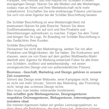
Fuhrpark, Ihre Fenster und Ihre Räume mit Schildern in einem
einzigartigen Design. Nutzen Sie alle Medien und alle Werbeträger,
sodass man an Ihnen und Ihrer Werbebotschaft nicht mehr
vorbeikommt. Erschaffen Sie eine erstklassige Präsenz und lassen
Sie sich von einer Agentur bei der Schilder Beschriftung beraten.
Die Schilder Beschriftung ist eine Werbemöglichkeit mit
erwiesenem Nutzen für jede Branche. Nutzen Sie diese
Großformatwerbung, um auf sich und Ihre Produkte und
Dienstleistungen aufmerksam zu machen. Folgen Sie dem Trend
und bringen Sie Ihr Logo, Ihr Branding mit Schilder Beschriftung in
das Gedächtnis Ihrer Kunden.
Schilder Beschriftung
Versäumen Sie nicht den Marketingzug, werben Sie mit allen
Produkten und Möglichkeiten, die Sie haben. Die Konkurrenz wird
staunen, wenn sie von Ihnen auf dem großen Wettbwerbs-Markt
überholt wird. Agentur für Werbung entwickelt Folien für alle Arten
von Schildern, stoßfest und wetterbeständig - mit einem
unvergesslichen Design und von außerordentlicher Präsenz.
Business - Geschäft, Marketing und Design gehören in unserer
Zeit zusammen
.
Stimmt das Design einer Webseite, einer Kampagne nicht, bringt
es nicht viel mehr Umsatz. Stimmt das Marketing, das Promoting
nicht, bringt das schönste Design nichts.
Also muss man beides miteinander kombinieren.
Das schaffen gute Werbeagenturen, Designagenturen
respektive Onlineagenturen, Webagenturen, Internetagenturen
meistens ideal
.
Die meisten Agenturen haben ein großes Leistungsspektrum, so
dass diese alle Bedürfnisse, die eine Firma hat, abdecken können.