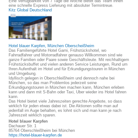
Eine Verfügbarkeit von 7 Tage die Woche bietet das Team ihnen
eine schnelle Express Lieferung mit absoluter Termintreue.
Kitz Global Deutschland
Hotel blauer Karpfen, München Oberscheißheim
Das Familiengeführte Hotel Garni, Frühstückshotel, wo
Fahrradfahrer und Motorradfahrer genauso Willkommen sind wie
ganze Familien oder Paare sowie Geschäftsleute. Mit reichhaltigem
Frühstücksbuffet und vielen anderen Service Leistungen, Rund um
Ihren Aufenthalt im Hotel und für Erkundigungstouren in München
und Umgebung.
Idyllisch gelegen in Oberschleißheim und dennoch nahe bei
München, so das man Problemlos jederzeit seine
Erkundigungstouren in München machen kann, München erleben
kann und dann mit S-Bahn oder Taxi, Uber wieder ins Hotel fahren
kann.
Das Hotel bietet viele Jahreszeiten gerechte Angebote, so dass
wirklich für jeden etwas dabei ist. Die Aktionen sollte man auf
jedenfall im Auge behalten, es lohnt sich und man kann je nach
Jahreszeit wirklich sparen.
Hotel blauer Karpfen
Dachauer Str. 1
85764 Oberschleißheim bei München
https://hotel-blauer-karpfen.de