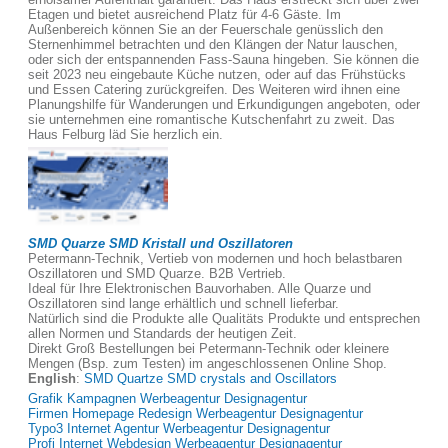
Etagen und bietet ausreichend Platz für 4-6 Gäste. Im
Außenbereich können Sie an der Feuerschale genüsslich den
Sternenhimmel betrachten und den Klängen der Natur lauschen,
oder sich der entspannenden Fass-Sauna hingeben. Sie können die
seit 2023 neu eingebaute Küche nutzen, oder auf das Frühstücks
und Essen Catering zurückgreifen. Des Weiteren wird ihnen eine
Planungshilfe für Wanderungen und Erkundigungen angeboten, oder
sie unternehmen eine romantische Kutschenfahrt zu zweit. Das
Haus Felburg läd Sie herzlich ein.
SMD Quarze SMD Kristall und Oszillatoren
Petermann-Technik, Vertieb von modernen und hoch belastbaren
Oszillatoren und SMD Quarze. B2B Vertrieb.
Ideal für Ihre Elektronischen Bauvorhaben. Alle Quarze und
Oszillatoren sind lange erhältlich und schnell lieferbar.
Natürlich sind die Produkte alle Qualitäts Produkte und entsprechen
allen Normen und Standards der heutigen Zeit.
Direkt Groß Bestellungen bei Petermann-Technik oder kleinere
Mengen (Bsp. zum Testen) im angeschlossenen Online Shop.
English
:
SMD Quartze SMD crystals and Oscillators
Grafik Kampagnen Werbeagentur Designagentur
Firmen Homepage Redesign Werbeagentur Designagentur
Typo3 Internet Agentur Werbeagentur Designagentur
Profi Internet Webdesign Werbeagentur Designagentur