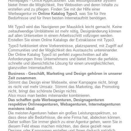
Homepages - Office Applicationen. Das leistungsstarke System
bietet Ihnen die Möglichkeit, Ihre Webseiten und deren Inhalte zu
erstellen und zu pflegen. Finden Sie mit der Hilfe einer
Werbeagentur im
Online Katalog Typo3
, was Sie für Ihre
Bedürfnisse und für Ihren besten Internetauftritt benötigen.
Mit Typo3 wird das Navigieren per Mausklick leicht gemacht. Keine
zeitaufwendige Umblätterei ist mehr nötig, Designänderung können
auf allen Unterseiten in einem Arbeitsschritt vollzogen werden.
Erstellen Sie einen Online Katalogs der Extraklasse mit Typo3.
Typo3 funktioniert ohne Vorkenntnisse, platzsparend, mit Zugriff auf
Communities und der Möglichkeit des Austauschs untereinander.
Der Online Katalog Typo3 ist perfekt zugeschnitten auf alle
Anforderungen Ihres Unternehmens und bietet Ihnen die perfekte,
schnelle und übersichtliche Lösung für einen unvergleichlichen,
glanzvollen Internetauftritt.
Business - Geschäft, Marketing und Design gehören in unserer
Zeit zusammen
.
Stimmt das Design einer Webseite, einer Kampagne nicht, bringt
es nicht viel mehr Umsatz. Stimmt das Marketing, das Promoting
nicht, bringt das schönste Design nichts.
Also muss man beides miteinander kombinieren.
Das schaffen gute Werbeagenturen, Designagenturen
respektive Onlineagenturen, Webagenturen, Internetagenturen
meistens ideal
.
Die meisten Agenturen haben ein großes Leistungsspektrum, so
dass diese alle Bedürfnisse, die eine Firma hat, abdecken können.
Daher sollten Sie immer gleich zu einer Agentur gehen, wenn Sie in
diesem Feld etwas machen möchten, das diese gezielt neue
Designs oder Kampagnen erstellen und Ihnen dadurch natürlich