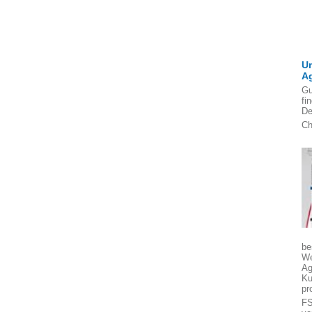
U
A
Gu
fi
De
Ch
be
We
Ag
Ku
pr
FS