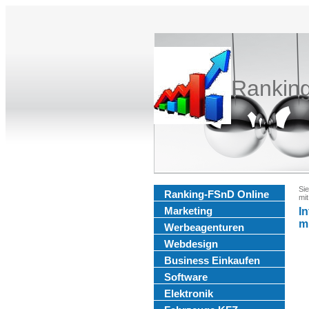
Rankin
Sie
Ranking-FSnD Online
mit
Marketing
In
mi
Werbeagenturen
Webdesign
Business Einkaufen
Software
Elektronik