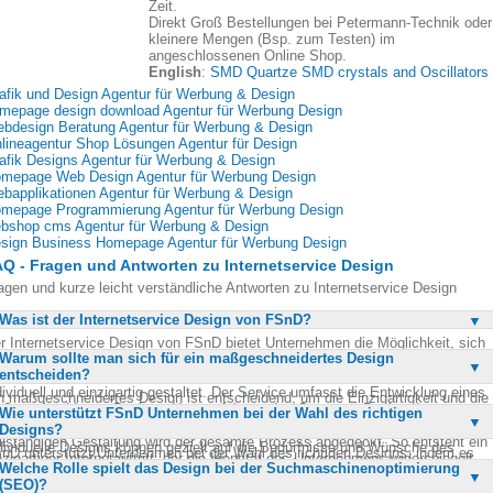
Zeit.
Direkt Groß Bestellungen bei Petermann-Technik oder
kleinere Mengen (Bsp. zum Testen) im
angeschlossenen Online Shop.
English
:
SMD Quartze SMD crystals and Oscillators
afik und Design Agentur für Werbung & Design
mepage design download Agentur für Werbung Design
bdesign Beratung Agentur für Werbung & Design
lineagentur Shop Lösungen Agentur für Design
afik Designs Agentur für Werbung & Design
mepage Web Design Agentur für Werbung Design
bapplikationen Agentur für Werbung & Design
mepage Programmierung Agentur für Werbung Design
bshop cms Agentur für Werbung & Design
sign Business Homepage Agentur für Werbung Design
Q - Fragen und Antworten zu Internetservice Design
agen und kurze leicht verständliche Antworten zu Internetservice Design
Was ist der Internetservice Design von FSnD?
r Internetservice Design von FSnD bietet Unternehmen die Möglichkeit, sich
Warum sollte man sich für ein maßgeschneidertes Design
er das beste Design für ihre Online-Präsenz zu informieren. Dabei werden
entscheiden?
ine Schablonen oder Massenware verwendet, sondern jedes Design wird
dividuell und einzigartig gestaltet. Der Service umfasst die Entwicklung eines
n maßgeschneidertes Design ist entscheidend, um die Einzigartigkeit und die
ßgeschneiderten Designs, das perfekt an das Corporate Design des
Wie unterstützt FSnD Unternehmen bei der Wahl des richtigen
rkenidentität eines Unternehmens zu betonen. Es ermöglicht eine perfekte
ternehmens angepasst ist. Von der Idee über das Konzept bis hin zur
Designs?
passung an das Corporate Design und hebt sich von der Konkurrenz ab.
llständigen Gestaltung wird der gesamte Prozess abgedeckt. So entsteht ein
dividuelle Designs können gezielt auf die Bedürfnisse und Wünsche des
nD unterstützt Unternehmen bei der Wahl des richtigen Designs, indem es
nzigartiger Internetauftritt, der die Identität des Unternehmens widerspiegelt.
ternehmens abgestimmt werden. Dadurch wird nicht nur die visuelle
Welche Rolle spielt das Design bei der Suchmaschinenoptimierung
ne umfassende Übersicht über verschiedene Motive und Layouts bietet. Diese
traktivität gesteigert, sondern auch die Benutzererfahrung verbessert. Ein
(SEO)?
rlagen dienen als Entscheidungshilfe, um sich zu orientieren und das