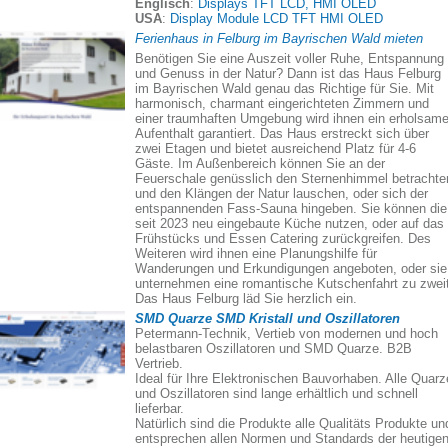
Englisch
:
Displays TFT LCD, HMI OLED
USA
:
Display Module LCD TFT HMI OLED
Ferienhaus in Felburg im Bayrischen Wald mieten
Benötigen Sie eine Auszeit voller Ruhe, Entspannung
und Genuss in der Natur? Dann ist das Haus Felburg
im Bayrischen Wald genau das Richtige für Sie. Mit
harmonisch, charmant eingerichteten Zimmern und
einer traumhaften Umgebung wird ihnen ein erholsame
Aufenthalt garantiert. Das Haus erstreckt sich über
zwei Etagen und bietet ausreichend Platz für 4-6
Gäste. Im Außenbereich können Sie an der
Feuerschale genüsslich den Sternenhimmel betrachte
und den Klängen der Natur lauschen, oder sich der
entspannenden Fass-Sauna hingeben. Sie können die
seit 2023 neu eingebaute Küche nutzen, oder auf das
Frühstücks und Essen Catering zurückgreifen. Des
Weiteren wird ihnen eine Planungshilfe für
Wanderungen und Erkundigungen angeboten, oder sie
unternehmen eine romantische Kutschenfahrt zu zweit
Das Haus Felburg läd Sie herzlich ein.
SMD Quarze SMD Kristall und Oszillatoren
Petermann-Technik, Vertieb von modernen und hoch
belastbaren Oszillatoren und SMD Quarze. B2B
Vertrieb.
Ideal für Ihre Elektronischen Bauvorhaben. Alle Quarz
und Oszillatoren sind lange erhältlich und schnell
lieferbar.
Natürlich sind die Produkte alle Qualitäts Produkte un
entsprechen allen Normen und Standards der heutige