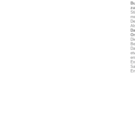
Bu
z
St
me
De
Al
Da
On
Di
Be
Da
et
er
Er
Sa
En