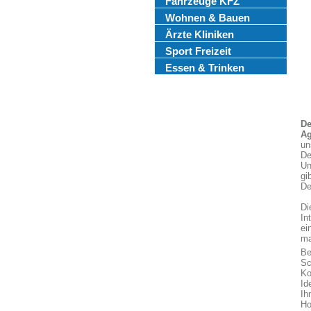
Fahrzeuge KFZ
Wohnen & Bauen
Ärzte Kliniken
Sport Freizeit
Essen & Trinken
De
Ag
un
De
Un
gi
De
Di
In
ei
ma
Be
Sc
Ko
Id
Ih
Ho