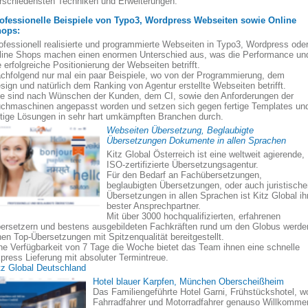
rschiedensten Techniken und Erweiterungen.
ofessionelle Beispiele von Typo3, Wordpress Webseiten sowie Online
ops:
ofessionell realisierte und programmierte Webseiten in Typo3, Wordpress ode
line Shops machen einen enormen Unterschied aus, was die Performance un
e erfolgreiche Positionierung der Webseiten betrifft.
chfolgend nur mal ein paar Beispiele, wo von der Programmierung, dem
sign und natürlich dem Ranking von Agentur erstellte Webseiten betrifft.
le sind nach Wünschen der Kunden, dem CI, sowie den Anforderungen der
chmaschinen angepasst worden und setzen sich gegen fertige Templates un
rtige Lösungen in sehr hart umkämpften Branchen durch.
Webseiten Übersetzung, Beglaubigte
Übersetzungen Dokumente in allen Sprachen
Kitz Global Österreich ist eine weltweit agierende,
ISO-zertifizierte Übersetzungsagentur.
Für den Bedarf an Fachübersetzungen,
beglaubigten Übersetzungen, oder auch juristisch
Übersetzungen in allen Sprachen ist Kitz Global ih
bester Ansprechpartner.
Mit über 3000 hochqualifizierten, erfahrenen
ersetzern und bestens ausgebildeten Fachkräften rund um den Globus werde
nen Top-Übersetzungen mit Spitzenqualität bereitgestellt.
ne Verfügbarkeit von 7 Tage die Woche bietet das Team ihnen eine schnelle
press Lieferung mit absoluter Termintreue.
tz Global Deutschland
Hotel blauer Karpfen, München Oberscheißheim
Das Familiengeführte Hotel Garni, Frühstückshotel, w
Fahrradfahrer und Motorradfahrer genauso Willkomme