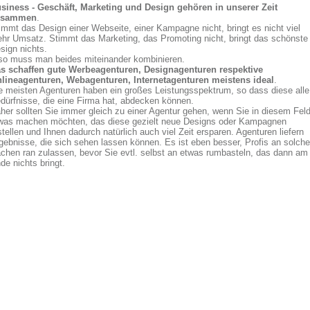
siness - Geschäft, Marketing und Design gehören in unserer Zeit
usammen
.
immt das Design einer Webseite, einer Kampagne nicht, bringt es nicht viel
hr Umsatz. Stimmt das Marketing, das Promoting nicht, bringt das schönste
sign nichts.
so muss man beides miteinander kombinieren.
s schaffen gute Werbeagenturen, Designagenturen respektive
lineagenturen, Webagenturen, Internetagenturen meistens ideal
.
e meisten Agenturen haben ein großes Leistungsspektrum, so dass diese alle
dürfnisse, die eine Firma hat, abdecken können.
her sollten Sie immer gleich zu einer Agentur gehen, wenn Sie in diesem Fel
was machen möchten, das diese gezielt neue Designs oder Kampagnen
stellen und Ihnen dadurch natürlich auch viel Zeit ersparen. Agenturen liefern
gebnisse, die sich sehen lassen können. Es ist eben besser, Profis an solche
chen ran zulassen, bevor Sie evtl. selbst an etwas rumbasteln, das dann am
de nichts bringt.