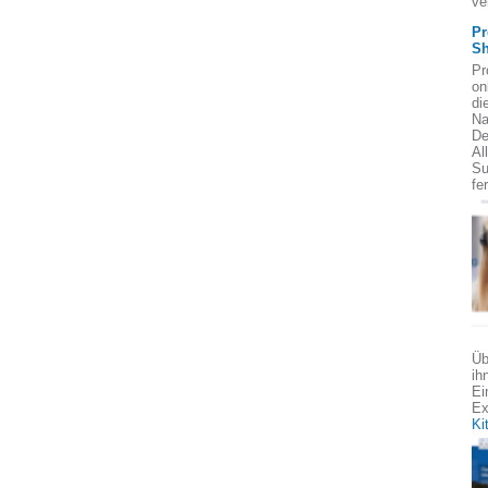
ve
Pr
Sh
Pr
on
di
Na
De
Al
Su
fe
Üb
ih
Ei
Ex
Ki