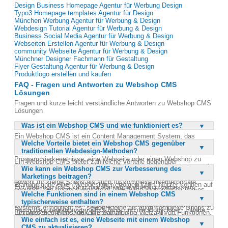
Design Business Homepage Agentur für Werbung Design
Typo3 Homepage templates Agentur für Design
München Werbung Agentur für Werbung & Design
Webdesign Tutorial Agentur für Werbung & Design
Business Social Media Agentur für Werbung & Design
Webseiten Erstellen Agentur für Werbung & Design
community Webseite Agentur für Werbung & Design
Münchner Designer Fachmann für Gestaltung
Flyer Gestaltung Agentur für Werbung & Design
Produktlogo erstellen und kaufen
FAQ - Fragen und Antworten zu Webshop CMS
Lösungen
Fragen und kurze leicht verständliche Antworten zu Webshop CMS
Lösungen
Was ist ein Webshop CMS und wie funktioniert es?
Ein Webshop CMS ist ein Content Management System, das
Welche Vorteile bietet ein Webshop CMS gegenüber
speziell für die Erstellung und Verwaltung von Online-Shops
traditionellen Webdesign-Methoden?
entwickelt wurde. Es ermöglicht Nutzern, ohne tiefgehende
Programmierkenntnisse, eine Webseite oder einen Webshop zu
Ein Webshop CMS bietet zahlreiche Vorteile gegenüber
gestalten. Das System basiert auf Bausteinen und Platzhaltern, die
Wie kann ein Webshop CMS zur Verbesserung des
traditionellen Webdesign-Methoden. Es ist kostengünstiger, da
der Nutzer mit Inhalten füllen kann. Es bietet Flexibilität und ist
Marketings beitragen?
keine tiefgehenden Programmierkenntnisse erforderlich sind und die
sowohl für kleine Shops als auch für komplexe Internetportale
Wartung ohne einen Webdesigner erfolgen kann. Nutzer können auf
Ein Webshop CMS kann das Marketing erheblich verbessern,
geeignet. Die Bearbeitung erfolgt über einen Webbrowser, und es
zahlreiche Templates, Vorlagen und Textbausteine zurückgreifen,
Welche Funktionen sind in einem Webshop CMS
indem es eine benutzerfreundliche Plattform zur Verfügung stellt,
können Texte verfasst sowie Bilder hochgeladen werden. Ein
um ihren individuellen Webshop zu gestalten. Die Flexibilität des
typischerweise enthalten?
auf der Inhalte schnell und einfach aktualisiert werden können.
Webshop CMS ist leicht zu aktualisieren und bietet Funktionen wie
Systems ermöglicht es, sowohl kleine als auch komplexe Shops zu
Durch die Integration von SEO-Tools und die Möglichkeit, Inhalte
Bezahlsysteme und Artikelverwaltung.
Ein typisches Webshop CMS enthält eine Vielzahl von Funktionen,
erstellen. Zudem sind Funktionen wie Artikelverwaltung,
gezielt zu platzieren, wird die Sichtbarkeit in Suchmaschinen
Wie einfach ist es, eine Webseite mit einem Webshop
die den Betrieb eines Online-Shops erleichtern. Dazu gehören die
Bezahlsysteme und Bestellautomatismen integriert. Ein weiterer
erhöht. Zudem können Nutzer durch die Verwendung von Templates
CMS zu aktualisieren?
Verwaltung von Artikeln, die Integration von Bezahlsystemen und