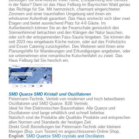
in der Natur? Dann ist das Haus Felburg im Bayrischen Wald genau
das Richtige für Sie. Mit harmonisch, charmant eingerichteten
Zimmern und einer traumhaften Umgebung wird ihnen ein
erholsamer Aufenthalt garantiert. Das Haus erstreckt sich über zwei
Etagen und bietet ausreichend Platz für 4-6 Gäste. Im
Außenbereich können Sie an der Feuerschale genüsslich den
Sternenhimmel betrachten und den Klängen der Natur lauschen,
oder sich der entspannenden Fass-Sauna hingeben. Sie können die
seit 2023 neu eingebaute Küche nutzen, oder auf das Frühstücks
und Essen Catering zurückgreifen. Des Weiteren wird ihnen eine
Planungshilfe für Wanderungen und Erkundigungen angeboten, oder
sie unternehmen eine romantische Kutschenfahrt zu zweit. Das
Haus Felburg läd Sie herzlich ein.
SMD Quarze SMD Kristall und Oszillatoren
Petermann-Technik, Vertieb von modernen und hoch belastbaren
Oszillatoren und SMD Quarze. B2B Vertrieb.
Ideal für Ihre Elektronischen Bauvorhaben. Alle Quarze und
Oszillatoren sind lange erhältlich und schnell lieferbar.
Natürlich sind die Produkte alle Qualitäts Produkte und entsprechen
allen Normen und Standards der heutigen Zeit.
Direkt Groß Bestellungen bei Petermann-Technik oder kleinere
Mengen (Bsp. zum Testen) im angeschlossenen Online Shop.
English
:
SMD Quartze SMD crystals and Oscillators