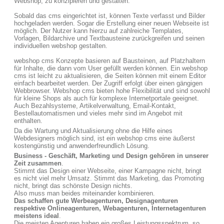
Webshop, zu konzipieren und gestalten.
Sobald das cms eingerichtet ist, können Texte verfasst und Bilder
hochgeladen werden. Sogar die Erstellung einer neuen Webseite ist
möglich. Der Nutzer kann hierzu auf zahlreiche Templates,
Vorlagen, Bildarchive und Textbausteine zurückgreifen und seinen
individuellen webshop gestalten.
webshop cms Konzepte basieren auf Bausteinen, auf Platzhaltern
für Inhalte, die dann vom User gefüllt werden können. Ein webshop
cms ist leicht zu aktualisieren, die Seiten können mit einem Editor
einfach bearbeitet werden. Der Zugriff erfolgt über einen gängigen
Webbrowser. Webshop cms bieten hohe Flexibilität und sind sowohl
für kleine Shops als auch für komplexe Internetportale geeignet.
Auch Bezahlsysteme, Artikelverwaltung, Email-Kontakt,
Bestellautomatismen und vieles mehr sind im Angebot mit
enthalten.
Da die Wartung und Aktualisierung ohne die Hilfe eines
Webdesigners möglich sind, ist ein webshop cms eine äußerst
kostengünstig und anwenderfreundlich Lösung.
Business - Geschäft, Marketing und Design gehören in unserer
Zeit zusammen
.
Stimmt das Design einer Webseite, einer Kampagne nicht, bringt
es nicht viel mehr Umsatz. Stimmt das Marketing, das Promoting
nicht, bringt das schönste Design nichts.
Also muss man beides miteinander kombinieren.
Das schaffen gute Werbeagenturen, Designagenturen
respektive Onlineagenturen, Webagenturen, Internetagenturen
meistens ideal
.
Die meisten Agenturen haben ein großes Leistungsspektrum, so