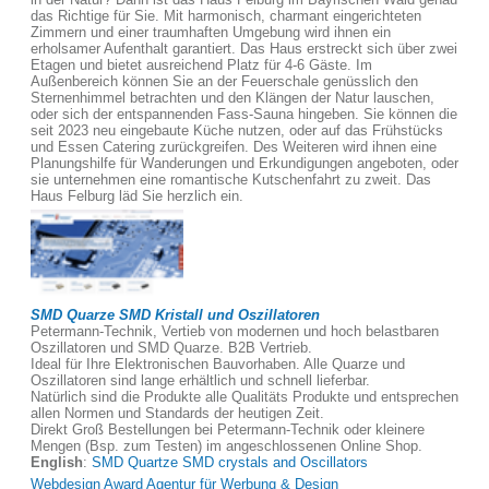
das Richtige für Sie. Mit harmonisch, charmant eingerichteten
Zimmern und einer traumhaften Umgebung wird ihnen ein
erholsamer Aufenthalt garantiert. Das Haus erstreckt sich über zwei
Etagen und bietet ausreichend Platz für 4-6 Gäste. Im
Außenbereich können Sie an der Feuerschale genüsslich den
Sternenhimmel betrachten und den Klängen der Natur lauschen,
oder sich der entspannenden Fass-Sauna hingeben. Sie können die
seit 2023 neu eingebaute Küche nutzen, oder auf das Frühstücks
und Essen Catering zurückgreifen. Des Weiteren wird ihnen eine
Planungshilfe für Wanderungen und Erkundigungen angeboten, oder
sie unternehmen eine romantische Kutschenfahrt zu zweit. Das
Haus Felburg läd Sie herzlich ein.
SMD Quarze SMD Kristall und Oszillatoren
Petermann-Technik, Vertieb von modernen und hoch belastbaren
Oszillatoren und SMD Quarze. B2B Vertrieb.
Ideal für Ihre Elektronischen Bauvorhaben. Alle Quarze und
Oszillatoren sind lange erhältlich und schnell lieferbar.
Natürlich sind die Produkte alle Qualitäts Produkte und entsprechen
allen Normen und Standards der heutigen Zeit.
Direkt Groß Bestellungen bei Petermann-Technik oder kleinere
Mengen (Bsp. zum Testen) im angeschlossenen Online Shop.
English
:
SMD Quartze SMD crystals and Oscillators
Webdesign Award Agentur für Werbung & Design