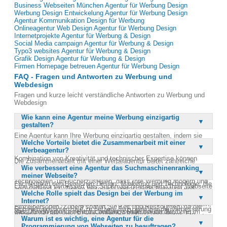
Business Webseiten München Agentur für Werbung Design
Werbung Design Entwickelung Agentur für Werbung Design
Agentur Kommunikation Design für Werbung
Onlineagentur Web Design Agentur für Werbung Design
Internetprojekte Agentur für Werbung & Design
Social Media campaign Agentur für Werbung & Design
Typo3 websites Agentur für Werbung & Design
Grafik Design Agentur für Werbung & Design
Firmen Homepage betreuen Agentur für Werbung Design
FAQ - Fragen und Antworten zu Werbung und
Webdesign
Fragen und kurze leicht verständliche Antworten zu Werbung und
Webdesign
Wie kann eine Agentur meine Werbung einzigartig
gestalten?
Eine Agentur kann Ihre Werbung einzigartig gestalten, indem sie
Welche Vorteile bietet die Zusammenarbeit mit einer
maßgeschneiderte Designs und Kampagnen entwickelt, die genau
Werbeagentur?
auf Ihre Marke und Zielgruppe abgestimmt sind. Durch die
Kombination von Kreativität und technischer Expertise können
Die Zusammenarbeit mit einer Werbeagentur bietet zahlreiche
Agenturen innovative Lösungen anbieten, die sich von der
Wie verbessert eine Agentur das Suchmaschinenranking
Vorteile, darunter Zugang zu einem breiten Spektrum an
Konkurrenz abheben. Sie berücksichtigen aktuelle Trends und
meiner Webseite?
Fachwissen und Ressourcen. Agenturen verfügen über erfahrene
Technologien, um sicherzustellen, dass Ihre Werbung modern und
Fachleute in den Bereichen Design, Marketing und Technologie, die
Eine Agentur verbessert das Suchmaschinenranking Ihrer Webseite
ansprechend ist. Zudem bieten sie umfassende Beratung und
gemeinsam an der Umsetzung Ihrer Werbeziele arbeiten. Sie
Welche Rolle spielt das Design bei der Werbung im
durch gezielte Suchmaschinenoptimierung (SEO). Sie analysiert
Unterstützung, um sicherzustellen, dass Ihre Werbestrategie
können komplexe Projekte effizienter und effektiver umsetzen als
Internet?
Ihre Webseite, um Schwachstellen zu identifizieren und
effektiv ist. Mit einer Agentur an Ihrer Seite können Sie sicher sein,
Einzelpersonen. Zudem sparen Sie Zeit und Ressourcen, da die
Optimierungspotenziale zu nutzen. Dazu gehören die Verbesserung
dass Ihre Werbung nicht nur auffällt, sondern auch die
Das Design spielt eine entscheidende Rolle bei der Werbung im
Agentur die gesamte Planung und Ausführung übernimmt. Ein
der Seitenladegeschwindigkeit, die Optimierung von Inhalten und
Warum ist es wichtig, eine Agentur für die
gewünschten Ergebnisse erzielt.
Internet, da es den ersten Eindruck vermittelt und die
weiterer Vorteil ist die Möglichkeit, von den neuesten Trends und
Meta-Tags sowie die Implementierung von Keywords. Zudem sorgt
Programmierung von Webseiten zu beauftragen?
Aufmerksamkeit der Nutzer auf sich zieht. Ein ansprechendes und