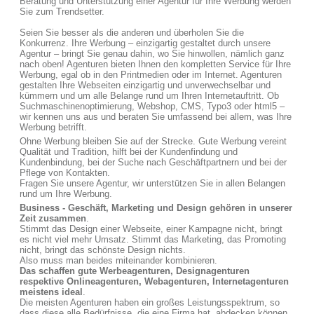
Beratung und Unterstützung einer Agentur für Ihre Werbung werden
Sie zum Trendsetter.
Seien Sie besser als die anderen und überholen Sie die
Konkurrenz. Ihre Werbung – einzigartig gestaltet durch unsere
Agentur – bringt Sie genau dahin, wo Sie hinwollen, nämlich ganz
nach oben! Agenturen bieten Ihnen den kompletten Service für Ihre
Werbung, egal ob in den Printmedien oder im Internet. Agenturen
gestalten Ihre Webseiten einzigartig und unverwechselbar und
kümmern und um alle Belange rund um Ihren Internetauftritt. Ob
Suchmaschinenoptimierung, Webshop, CMS, Typo3 oder html5 –
wir kennen uns aus und beraten Sie umfassend bei allem, was Ihre
Werbung betrifft.
Ohne Werbung bleiben Sie auf der Strecke. Gute Werbung vereint
Qualität und Tradition, hilft bei der Kundenfindung und
Kundenbindung, bei der Suche nach Geschäftpartnern und bei der
Pflege von Kontakten.
Fragen Sie unsere Agentur, wir unterstützen Sie in allen Belangen
rund um Ihre Werbung.
Business - Geschäft, Marketing und Design gehören in unserer
Zeit zusammen
.
Stimmt das Design einer Webseite, einer Kampagne nicht, bringt
es nicht viel mehr Umsatz. Stimmt das Marketing, das Promoting
nicht, bringt das schönste Design nichts.
Also muss man beides miteinander kombinieren.
Das schaffen gute Werbeagenturen, Designagenturen
respektive Onlineagenturen, Webagenturen, Internetagenturen
meistens ideal
.
Die meisten Agenturen haben ein großes Leistungsspektrum, so
dass diese alle Bedürfnisse, die eine Firma hat, abdecken können.