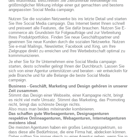
des Multimedia. Beschreiten Sie zielführende Werbewege mit
größtmöglicher Wirkung infolge einer gut gemachten und bestens
angepassten Social Media campaign.
Nutzen Sie die sozialen Netzwerke bis ins letzte Detail und starten
Sie Ihre Social Media campaign. Das Internet bietet Ihnen schnell
und preiswert alle Features, die Sie dafür brauchen. Nutzen Sie E-
commerce als Grundstein für Folgeaufträge und zur Verbreitung
Ihres Produktportfolios. Finden Sie neue Geschäftspartner und
gewinnen Sie neue Kunden durch die sozialen Netzwerke. Nutzen
Sie e-mail Mailings, Newsletter, Facebook und Xing, um Ihre
Zielgruppe direkt zu erreichen und Ihre Werbebotschaft optimal zu
kommmunizieren.
Je eher Sie für Ihr Unternehmen eine Social Media campaign
starten, desto schneller gelingt Ihnen der Durchbruch. Lassen Sie
sich von einer Agentur unterstützen und beraten - wir entwickeln für
jede Branche und für alle Belange die beste Social Media
campaign.
Business - Geschäft, Marketing und Design gehören in unserer
Zeit zusammen
.
Stimmt das Design einer Webseite, einer Kampagne nicht, bringt
es nicht viel mehr Umsatz. Stimmt das Marketing, das Promoting
nicht, bringt das schönste Design nichts.
Also muss man beides miteinander kombinieren.
Das schaffen gute Werbeagenturen, Designagenturen
respektive Onlineagenturen, Webagenturen, Internetagenturen
meistens ideal
.
Die meisten Agenturen haben ein großes Leistungsspektrum, so
dass diese alle Bedürfnisse, die eine Firma hat, abdecken können.
Daher sollten Sie immer gleich zu einer Agentur gehen, wenn Sie in