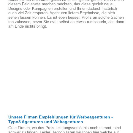
diesem Feld etwas machen möchten, das diese gezielt neue
Designs oder Kampagnen erstellen und Ihnen dadurch natürlich
auch viel Zeit ersparen. Agenturen liefern Ergebnisse, die sich
sehen lassen können. Es ist eben besser, Profis an solche Sachen
ran zulassen, bevor Sie evtl. selbst an etwas rumbasteln, das dann
am Ende nichts bringt.
Unsere Firmen Empfehlungen für Werbeagenturen -
Typo3 Agenturen und Webagenturen
Gute Firmen, wo das Preis Leistungsverhältnis noch stimmt, sind
schwer zu finden, Leider. Jedoch listen wir Ihnen hier welche auf,