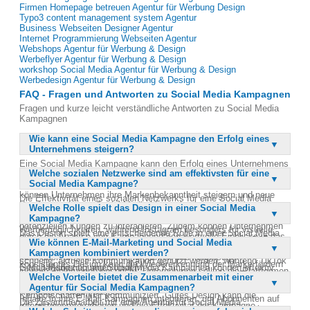
Firmen Homepage betreuen Agentur für Werbung Design
Typo3 content management system Agentur
Business Webseiten Designer Agentur
Internet Programmierung Webseiten Agentur
Webshops Agentur für Werbung & Design
Werbeflyer Agentur für Werbung & Design
workshop Social Media Agentur für Werbung & Design
Werbedesign Agentur für Werbung & Design
FAQ - Fragen und Antworten zu Social Media Kampagnen
Fragen und kurze leicht verständliche Antworten zu Social Media
Kampagnen
Wie kann eine Social Media Kampagne den Erfolg eines
Unternehmens steigern?
Eine Social Media Kampagne kann den Erfolg eines Unternehmens
Welche sozialen Netzwerke sind am effektivsten für eine
steigern, indem sie die Sichtbarkeit und Präsenz in den sozialen
Social Media Kampagne?
Netzwerken erhöht. Durch gezielte Ansprache der Zielgruppe
können Unternehmen ihre Markenbekanntheit steigern und neue
Die Effektivität eines sozialen Netzwerks für eine Social Media
Kunden gewinnen. Social Media bietet eine kostengünstige
Welche Rolle spielt das Design in einer Social Media
Kampagne hängt von der Zielgruppe und den Zielen der Kampagne
Möglichkeit, Werbebotschaften zu verbreiten und direkt mit
Kampagne?
ab. Facebook ist weit verbreitet und bietet umfangreiche
potenziellen Kunden zu interagieren. Zudem können Unternehmen
Werbemöglichkeiten, während Instagram besonders für visuelle
Das Design spielt eine entscheidende Rolle in einer Social Media
durch die Analyse von Kampagnendaten wertvolle Einblicke in das
Inhalte geeignet ist. LinkedIn eignet sich hervorragend für B2B-
Wie können E-Mail-Marketing und Social Media
Kampagne, da es die Aufmerksamkeit der Nutzer auf sich zieht und
Verhalten ihrer Zielgruppe gewinnen. Eine gut geplante Kampagne
Kampagnen und die Ansprache von Fachleuten. Twitter kann für
Kampagnen kombiniert werden?
die Markenbotschaft visuell vermittelt. Ein ansprechendes und
kann auch die Kundenbindung stärken und langfristige
schnelle, aktuelle Kommunikation genutzt werden, während TikTok
konsistentes Design kann die Wiedererkennung der Marke fördern
Geschäftsbeziehungen fördern.
E-Mail-Marketing und Social Media Kampagnen können effektiv
jüngere Zielgruppen anspricht. Unternehmen sollten die Plattformen
und die Professionalität der Kampagne unterstreichen. Es ist
Welche Vorteile bietet die Zusammenarbeit mit einer
kombiniert werden, um eine breitere Zielgruppe zu erreichen und die
wählen, die am besten zu ihrer Zielgruppe und ihren
wichtig, dass das Design zur Zielgruppe passt und die
Agentur für Social Media Kampagnen?
Kundenbindung zu stärken. Unternehmen können Social Media
Kampagnenzielen passen.
Kernbotschaften klar kommuniziert. Gutes Design kann die
Inhalte in ihre E-Mail-Kampagnen integrieren, um Abonnenten auf
Die Zusammenarbeit mit einer Agentur für Social Media
Interaktionsrate erhöhen und die Effektivität der Kampagne
ihre Social Media Kanäle aufmerksam zu machen. Umgekehrt