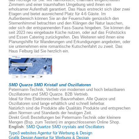
Zimmern und einer traumhaften Umgebung wird ihnen ein
erholsamer Aufenthalt garantiert. Das Haus erstreckt sich über zwei
Etagen und bietet ausreichend Platz für 4-6 Gäste. Im
Außenbereich können Sie an der Feuerschale genüsslich den
Sternenhimmel betrachten und den Klängen der Natur lauschen,
oder sich der entspannenden Fass-Sauna hingeben. Sie können die
seit 2023 neu eingebaute Küche nutzen, oder auf das Frühstücks
und Essen Catering zurückgreifen. Des Weiteren wird ihnen eine
Planungshilfe für Wanderungen und Erkundigungen angeboten, oder
sie unternehmen eine romantische Kutschenfahrt zu zweit. Das
Haus Felburg läd Sie herzlich ein.
SMD Quarze SMD Kristall und Oszillatoren
Petermann-Technik, Vertieb von modernen und hoch belastbaren
Oszillatoren und SMD Quarze. B2B Vertrieb.
Ideal für Ihre Elektronischen Bauvorhaben. Alle Quarze und
Oszillatoren sind lange erhältlich und schnell lieferbar.
Natürlich sind die Produkte alle Qualitäts Produkte und entsprechen
allen Normen und Standards der heutigen Zeit.
Direkt Groß Bestellungen bei Petermann-Technik oder kleinere
Mengen (Bsp. zum Testen) im angeschlossenen Online Shop.
English
:
SMD Quartze SMD crystals and Oscillators
Typo3 websites Agentur für Werbung & Design
Grafik Design Agentur für Werbung & Design