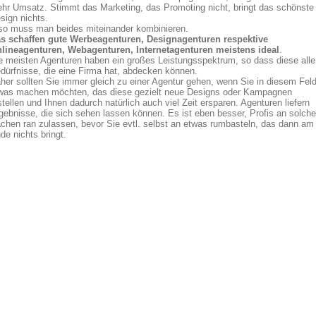
hr Umsatz. Stimmt das Marketing, das Promoting nicht, bringt das schönste
sign nichts.
so muss man beides miteinander kombinieren.
s schaffen gute Werbeagenturen, Designagenturen respektive
lineagenturen, Webagenturen, Internetagenturen meistens ideal
.
e meisten Agenturen haben ein großes Leistungsspektrum, so dass diese alle
dürfnisse, die eine Firma hat, abdecken können.
her sollten Sie immer gleich zu einer Agentur gehen, wenn Sie in diesem Fel
was machen möchten, das diese gezielt neue Designs oder Kampagnen
stellen und Ihnen dadurch natürlich auch viel Zeit ersparen. Agenturen liefern
gebnisse, die sich sehen lassen können. Es ist eben besser, Profis an solche
chen ran zulassen, bevor Sie evtl. selbst an etwas rumbasteln, das dann am
de nichts bringt.