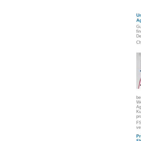
U
A
Gu
fi
De
Ch
be
We
Ag
Ku
pr
FS
ve
Pr
Sh