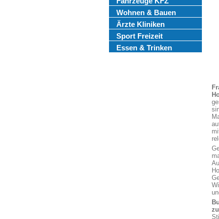
Fahrzeuge KFZ
Wohnen & Bauen
Ärzte Kliniken
Sport Freizeit
Essen & Trinken
Fr
H
ge
si
Ma
au
mi
re
Ge
ma
Au
Ho
Ge
Wi
un
Bu
z
St