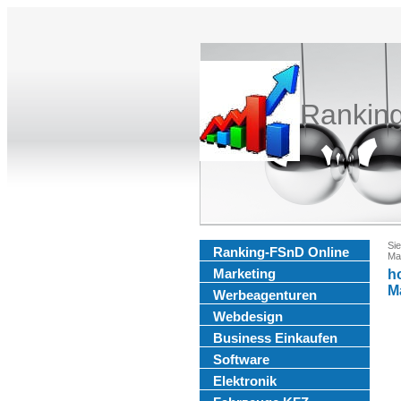
Rankin
Sie
Ranking-FSnD Online
Ma
Marketing
h
M
Werbeagenturen
Webdesign
Business Einkaufen
Software
Elektronik