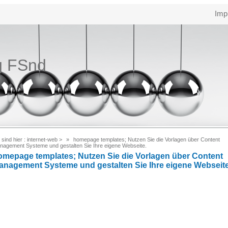
Imp
g FSnd
 sind hier :
internet-web
>
homepage templates; Nutzen Sie die Vorlagen über Content
nagement Systeme und gestalten Sie Ihre eigene Webseite.
omepage templates; Nutzen Sie die Vorlagen über Content
anagement Systeme und gestalten Sie Ihre eigene Webseite