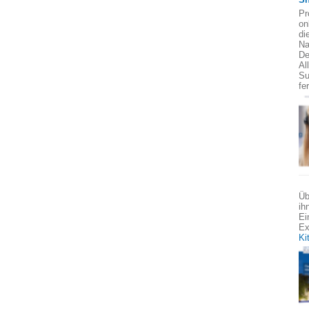
Pr
on
di
Na
De
Al
Su
fe
Üb
ih
Ei
Ex
Ki