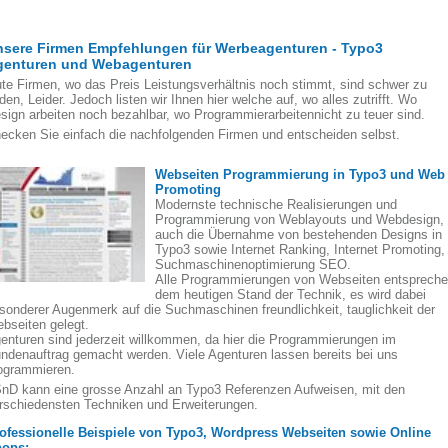
nsere Firmen Empfehlungen für Werbeagenturen - Typo3
genturen und Webagenturen
te Firmen, wo das Preis Leistungsverhältnis noch stimmt, sind schwer zu
nden, Leider. Jedoch listen wir Ihnen hier welche auf, wo alles zutrifft. Wo
sign arbeiten noch bezahlbar, wo Programmierarbeitennicht zu teuer sind.
ecken Sie einfach die nachfolgenden Firmen und entscheiden selbst.
Webseiten Programmierung in Typo3 und Web
Promoting
Modernste technische Realisierungen und
Programmierung von Weblayouts und Webdesign,
auch die Übernahme von bestehenden Designs in
Typo3 sowie Internet Ranking, Internet Promoting,
Suchmaschinenoptimierung SEO.
Alle Programmierungen von Webseiten entsprech
dem heutigen Stand der Technik, es wird dabei
sonderer Augenmerk auf die Suchmaschinen freundlichkeit, tauglichkeit der
bseiten gelegt.
enturen sind jederzeit willkommen, da hier die Programmierungen im
ndenauftrag gemacht werden. Viele Agenturen lassen bereits bei uns
ogrammieren.
nD kann eine grosse Anzahl an Typo3 Referenzen Aufweisen, mit den
rschiedensten Techniken und Erweiterungen.
ofessionelle Beispiele von Typo3, Wordpress Webseiten sowie Online
ops: