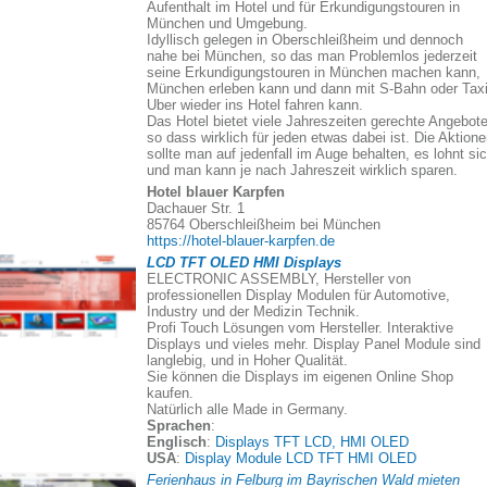
Aufenthalt im Hotel und für Erkundigungstouren in
München und Umgebung.
Idyllisch gelegen in Oberschleißheim und dennoch
nahe bei München, so das man Problemlos jederzeit
seine Erkundigungstouren in München machen kann,
München erleben kann und dann mit S-Bahn oder Taxi
Uber wieder ins Hotel fahren kann.
Das Hotel bietet viele Jahreszeiten gerechte Angebote
so dass wirklich für jeden etwas dabei ist. Die Aktion
sollte man auf jedenfall im Auge behalten, es lohnt si
und man kann je nach Jahreszeit wirklich sparen.
Hotel blauer Karpfen
Dachauer Str. 1
85764 Oberschleißheim bei München
https://hotel-blauer-karpfen.de
LCD TFT OLED HMI Displays
ELECTRONIC ASSEMBLY, Hersteller von
professionellen Display Modulen für Automotive,
Industry und der Medizin Technik.
Profi Touch Lösungen vom Hersteller. Interaktive
Displays und vieles mehr. Display Panel Module sind
langlebig, und in Hoher Qualität.
Sie können die Displays im eigenen Online Shop
kaufen.
Natürlich alle Made in Germany.
Sprachen
:
Englisch
:
Displays TFT LCD, HMI OLED
USA
:
Display Module LCD TFT HMI OLED
Ferienhaus in Felburg im Bayrischen Wald mieten