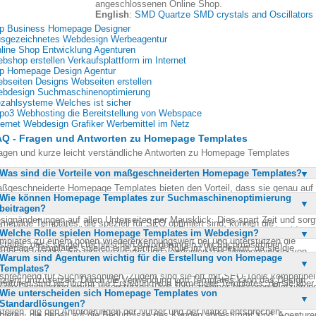
angeschlossenen Online Shop.
English
:
SMD Quartze SMD crystals and Oscillators
p Business Homepage Designer
sgezeichnetes Webdesign Werbeagentur
line Shop Entwicklung Agenturen
bshop erstellen Verkaufsplattform im Internet
p Homepage Design Agentur
bseiten Designs Webseiten erstellen
bdesign Suchmaschinenoptimierung
zahlsysteme Welches ist sicher
po3 Webhosting die Bereitstellung von Webspace
ternet Webdesign Grafiker Werbemittel im Netz
AQ - Fragen und Antworten zu Homepage Templates
agen und kurze leicht verständliche Antworten zu Homepage Templates
Was sind die Vorteile von maßgeschneiderten Homepage Templates?
ßgeschneiderte Homepage Templates bieten den Vorteil, dass sie genau auf
Wie können Homepage Templates zur Suchmaschinenoptimierung
e individuellen Bedürfnisse und Anforderungen einer Webseite zugeschnitten
beitragen?
nd. Sie ermöglichen eine einfache Anpassung von Webinhalten und
signänderungen auf allen Unterseiten per Mausklick. Dies spart Zeit und sorg
mepage Templates, die speziell für SEO optimiert sind, können die
für, dass die Webseite immer aktuell bleibt. Zudem tragen maßgeschneiderte
Welche Rolle spielen Homepage Templates im Webdesign?
chtbarkeit einer Webseite in Suchmaschinen erheblich verbessern. Sie sind s
mplates zu einem hohen Wiedererkennungswert bei und unterstützen die
staltet, dass sie den technischen Anforderungen von Suchmaschinen
mepage Templates spielen eine zentrale Rolle im Webdesign, da sie die
rporate Identity. Sie sind einzigartig und vermeiden das Masseneinerlei von
tsprechen, was die Indexierung erleichtert. Durch die Möglichkeit, Inhalte
Warum sind Agenturen wichtig für die Erstellung von Homepage
undlage für das Layout und die Struktur einer Webseite bilden. Sie bieten ein
andardlösungen.
hnell und effizient zu aktualisieren, bleibt die Webseite relevant und
Templates?
ientierungshilfe für die Gestaltung und ermöglichen es, Designänderungen
sprechend für Suchmaschinen. Zudem sind sie oft mit SEO-Tools kompatibel
fizient umzusetzen. Durch die Verwendung von Templates kann das Design
enturen sind wichtig für die Erstellung von Homepage Templates, da sie über
e die Optimierung weiter unterstützen. Dies führt zu einer besseren Platzierun
ner Webseite konsistent gehalten werden, was zur Benutzerfreundlichkeit
Wie unterscheiden sich Homepage Templates von
s notwendige Fachwissen und die Erfahrung verfügen, um professionelle und
 den Suchergebnissen.
iträgt. Sie erleichtern es Designern, kreative und funktionale Webseiten zu
Standardlösungen?
sprechende Designs zu entwickeln. Sie können maßgeschneiderte Lösungen
stellen, die den Anforderungen der Nutzer und der Marke entsprechen.
bieten, die genau auf die Bedürfnisse des Kunden abgestimmt sind. Agenture