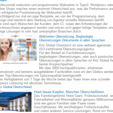
ofessionell realisierte und programmierte Webseiten in Typo3, Wordpress ode
line Shops machen einen enormen Unterschied aus, was die Performance un
e erfolgreiche Positionierung der Webseiten betrifft.
chfolgend nur mal ein paar Beispiele, wo von der Programmierung, dem
sign und natürlich dem Ranking von Agentur erstellte Webseiten betrifft.
le sind nach Wünschen der Kunden, dem CI, sowie den Anforderungen der
chmaschinen angepasst worden und setzen sich gegen fertige Templates un
rtige Lösungen in sehr hart umkämpften Branchen durch.
Webseiten Übersetzung, Beglaubigte
Übersetzungen Dokumente in allen Sprachen
Kitz Global Österreich ist eine weltweit agierende,
ISO-zertifizierte Übersetzungsagentur.
Für den Bedarf an Fachübersetzungen,
beglaubigten Übersetzungen, oder auch juristisch
Übersetzungen in allen Sprachen ist Kitz Global ih
bester Ansprechpartner.
Mit über 3000 hochqualifizierten, erfahrenen
ersetzern und bestens ausgebildeten Fachkräften rund um den Globus werde
nen Top-Übersetzungen mit Spitzenqualität bereitgestellt.
ne Verfügbarkeit von 7 Tage die Woche bietet das Team ihnen eine schnelle
press Lieferung mit absoluter Termintreue.
tz Global Deutschland
Hotel blauer Karpfen, München Oberscheißheim
Das Familiengeführte Hotel Garni, Frühstückshotel, w
Fahrradfahrer und Motorradfahrer genauso Willkomme
sind wie ganze Familien oder Paare sowie
Geschäftsleute. Mit reichhaltigem Frühstücksbuffet
und vielen anderen Service Leistungen, Rund um Ihre