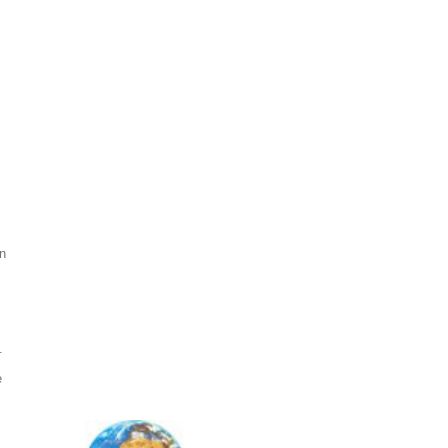
en
.
e