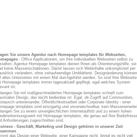
agen Sie unsere Agentur nach Homepage templates für Webseiten,
omepages
- Office Applicationen, um Ihre individuellen Webseiten selbst zu
stalten. Agentur Homepage templates dienen Ihnen als Orientierungshilfe, sie
nd keine Massenschablonen. Damit lassen sich Webinhalte unkompliziert per
usklick verändern, ohne zeitaufwendige Umblätterei. Designänderung können
f allen Unterseiten mit einem Mal durchgeführt werden. So sind Ihre Webseit
t Homepage templates immer tagesaktuell gepflegt, egal welches System
levant ist.
langen Sie mit maßgeschneiderten Homepage templates schnell zum
ximalen Design, das leicht bedienbar ist. Egal, ob Zugriff auf Communities,
stausch untereinander, Öffentlichkeitsarbeit oder Corporate Identity - einer
mepage templates sind einzigartig und unverwechselbar, kein Masseneinerlei
langen Sie zu einem unvergleichlichen Internetauftritt und zu einem hohen
edererkennungswert mit Homepage templates, die genau auf Ihre Bedürfniss
d Anforderungen zugeschnitten sind.
siness - Geschäft, Marketing und Design gehören in unserer Zeit
usammen
.
immt das Design einer Webseite, einer Kampagne nicht, bringt es nicht viel