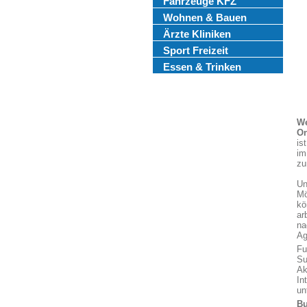
Fahrzeuge KFZ
Wohnen & Bauen
Ärzte Kliniken
Sport Freizeit
Essen & Trinken
We
On
is
im
zu
Un
Mö
kö
ar
na
Ag
Fu
Su
Ak
In
un
Bu