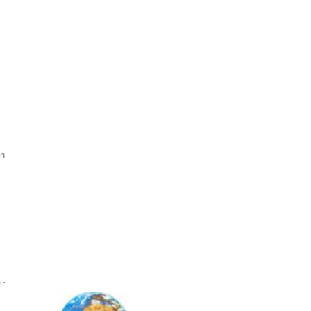
in
ir