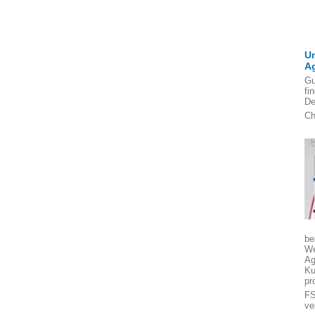
U
A
Gu
fi
De
Ch
be
We
Ag
Ku
pr
FS
ve