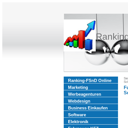
Rankin
Sie
Ranking-FSnD Online
Sch
Marketing
Fu
Sc
Werbeagenturen
Webdesign
Business Einkaufen
Software
Elektronik