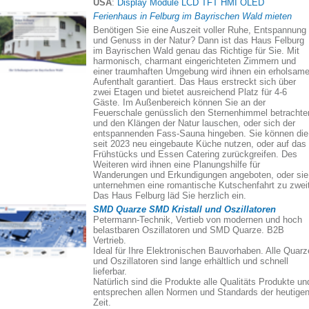
USA
:
Display Module LCD TFT HMI OLED
Ferienhaus in Felburg im Bayrischen Wald mieten
Benötigen Sie eine Auszeit voller Ruhe, Entspannung
und Genuss in der Natur? Dann ist das Haus Felburg
im Bayrischen Wald genau das Richtige für Sie. Mit
harmonisch, charmant eingerichteten Zimmern und
einer traumhaften Umgebung wird ihnen ein erholsame
Aufenthalt garantiert. Das Haus erstreckt sich über
zwei Etagen und bietet ausreichend Platz für 4-6
Gäste. Im Außenbereich können Sie an der
Feuerschale genüsslich den Sternenhimmel betrachte
und den Klängen der Natur lauschen, oder sich der
entspannenden Fass-Sauna hingeben. Sie können die
seit 2023 neu eingebaute Küche nutzen, oder auf das
Frühstücks und Essen Catering zurückgreifen. Des
Weiteren wird ihnen eine Planungshilfe für
Wanderungen und Erkundigungen angeboten, oder sie
unternehmen eine romantische Kutschenfahrt zu zweit
Das Haus Felburg läd Sie herzlich ein.
SMD Quarze SMD Kristall und Oszillatoren
Petermann-Technik, Vertieb von modernen und hoch
belastbaren Oszillatoren und SMD Quarze. B2B
Vertrieb.
Ideal für Ihre Elektronischen Bauvorhaben. Alle Quarz
und Oszillatoren sind lange erhältlich und schnell
lieferbar.
Natürlich sind die Produkte alle Qualitäts Produkte un
entsprechen allen Normen und Standards der heutige
Zeit.