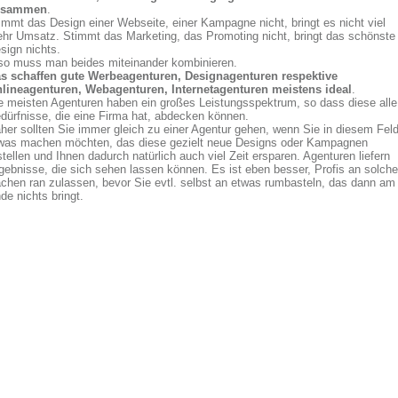
usammen
.
immt das Design einer Webseite, einer Kampagne nicht, bringt es nicht viel
hr Umsatz. Stimmt das Marketing, das Promoting nicht, bringt das schönste
sign nichts.
so muss man beides miteinander kombinieren.
s schaffen gute Werbeagenturen, Designagenturen respektive
lineagenturen, Webagenturen, Internetagenturen meistens ideal
.
e meisten Agenturen haben ein großes Leistungsspektrum, so dass diese alle
dürfnisse, die eine Firma hat, abdecken können.
her sollten Sie immer gleich zu einer Agentur gehen, wenn Sie in diesem Fel
was machen möchten, das diese gezielt neue Designs oder Kampagnen
stellen und Ihnen dadurch natürlich auch viel Zeit ersparen. Agenturen liefern
gebnisse, die sich sehen lassen können. Es ist eben besser, Profis an solche
chen ran zulassen, bevor Sie evtl. selbst an etwas rumbasteln, das dann am
de nichts bringt.