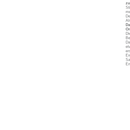
z
St
me
De
Al
Da
On
Di
Be
Da
et
er
Er
Sa
En