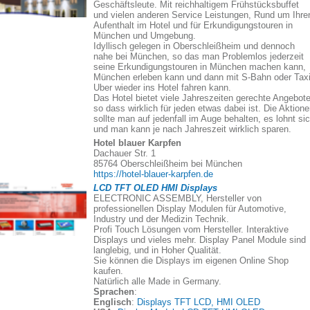
Geschäftsleute. Mit reichhaltigem Frühstücksbuffet
und vielen anderen Service Leistungen, Rund um Ihre
Aufenthalt im Hotel und für Erkundigungstouren in
München und Umgebung.
Idyllisch gelegen in Oberschleißheim und dennoch
nahe bei München, so das man Problemlos jederzeit
seine Erkundigungstouren in München machen kann,
München erleben kann und dann mit S-Bahn oder Taxi
Uber wieder ins Hotel fahren kann.
Das Hotel bietet viele Jahreszeiten gerechte Angebote
so dass wirklich für jeden etwas dabei ist. Die Aktion
sollte man auf jedenfall im Auge behalten, es lohnt si
und man kann je nach Jahreszeit wirklich sparen.
Hotel blauer Karpfen
Dachauer Str. 1
85764 Oberschleißheim bei München
https://hotel-blauer-karpfen.de
LCD TFT OLED HMI Displays
ELECTRONIC ASSEMBLY, Hersteller von
professionellen Display Modulen für Automotive,
Industry und der Medizin Technik.
Profi Touch Lösungen vom Hersteller. Interaktive
Displays und vieles mehr. Display Panel Module sind
langlebig, und in Hoher Qualität.
Sie können die Displays im eigenen Online Shop
kaufen.
Natürlich alle Made in Germany.
Sprachen
:
Englisch
:
Displays TFT LCD, HMI OLED