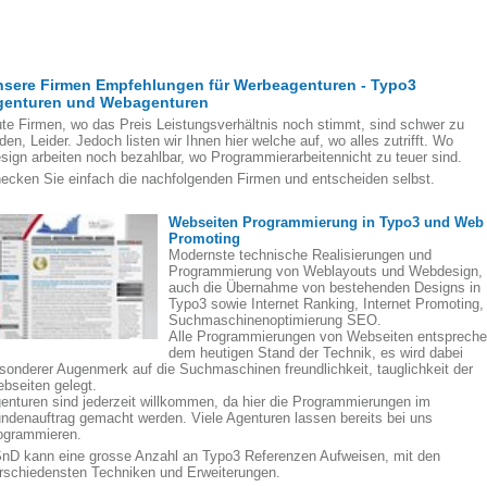
nsere Firmen Empfehlungen für Werbeagenturen - Typo3
genturen und Webagenturen
te Firmen, wo das Preis Leistungsverhältnis noch stimmt, sind schwer zu
nden, Leider. Jedoch listen wir Ihnen hier welche auf, wo alles zutrifft. Wo
sign arbeiten noch bezahlbar, wo Programmierarbeitennicht zu teuer sind.
ecken Sie einfach die nachfolgenden Firmen und entscheiden selbst.
Webseiten Programmierung in Typo3 und Web
Promoting
Modernste technische Realisierungen und
Programmierung von Weblayouts und Webdesign,
auch die Übernahme von bestehenden Designs in
Typo3 sowie Internet Ranking, Internet Promoting,
Suchmaschinenoptimierung SEO.
Alle Programmierungen von Webseiten entsprech
dem heutigen Stand der Technik, es wird dabei
sonderer Augenmerk auf die Suchmaschinen freundlichkeit, tauglichkeit der
bseiten gelegt.
enturen sind jederzeit willkommen, da hier die Programmierungen im
ndenauftrag gemacht werden. Viele Agenturen lassen bereits bei uns
ogrammieren.
nD kann eine grosse Anzahl an Typo3 Referenzen Aufweisen, mit den
rschiedensten Techniken und Erweiterungen.