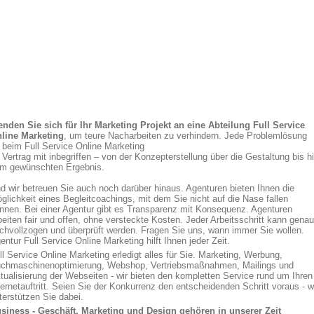
nden Sie sich für Ihr Marketing Projekt an eine Abteilung Full Service
line Marketing
, um teure Nacharbeiten zu verhindern. Jede Problemlösung
t beim Full Service Online Marketing
 Vertrag mit inbegriffen – von der Konzepterstellung über die Gestaltung bis h
m gewünschten Ergebnis.
d wir betreuen Sie auch noch darüber hinaus. Agenturen bieten Ihnen die
glichkeit eines Begleitcoachings, mit dem Sie nicht auf die Nase fallen
nnen. Bei einer Agentur gibt es Transparenz mit Konsequenz. Agenturen
beiten fair und offen, ohne versteckte Kosten. Jeder Arbeitsschritt kann genau
chvollzogen und überprüft werden. Fragen Sie uns, wann immer Sie wollen.
entur Full Service Online Marketing hilft Ihnen jeder Zeit.
ll Service Online Marketing erledigt alles für Sie. Marketing, Werbung,
chmaschinenoptimierung, Webshop, Vertriebsmaßnahmen, Mailings und
tualisierung der Webseiten - wir bieten den kompletten Service rund um Ihren
ternetauftritt. Seien Sie der Konkurrenz den entscheidenden Schritt voraus - w
terstützen Sie dabei.
siness - Geschäft, Marketing und Design gehören in unserer Zeit