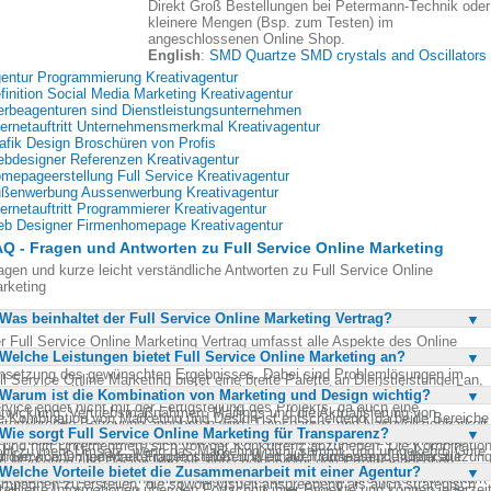
Direkt Groß Bestellungen bei Petermann-Technik oder
kleinere Mengen (Bsp. zum Testen) im
angeschlossenen Online Shop.
English
:
SMD Quartze SMD crystals and Oscillators
entur Programmierung Kreativagentur
finition Social Media Marketing Kreativagentur
rbeagenturen sind Dienstleistungsunternehmen
ternetauftritt Unternehmensmerkmal Kreativagentur
afik Design Broschüren von Profis
bdesigner Referenzen Kreativagentur
mepageerstellung Full Service Kreativagentur
ßenwerbung Aussenwerbung Kreativagentur
ternetauftritt Programmierer Kreativagentur
b Designer Firmenhomepage Kreativagentur
Q - Fragen und Antworten zu Full Service Online Marketing
agen und kurze leicht verständliche Antworten zu Full Service Online
rketing
Was beinhaltet der Full Service Online Marketing Vertrag?
r Full Service Online Marketing Vertrag umfasst alle Aspekte des Online
Welche Leistungen bietet Full Service Online Marketing an?
rketings, von der Konzepterstellung über die Gestaltung bis hin zur
setzung des gewünschten Ergebnisses. Dabei sind Problemlösungen im
ll Service Online Marketing bietet eine breite Palette an Dienstleistungen an,
rtrag inbegriffen, sodass teure Nacharbeiten vermieden werden können. Der
Warum ist die Kombination von Marketing und Design wichtig?
runter Marketing, Werbung, Suchmaschinenoptimierung, Webshop-
rvice endet nicht mit der Fertigstellung des Projekts, da auch eine
twicklung, Vertriebsmaßnahmen, Mailings und die Aktualisierung von
e Kombination von Marketing und Design ist entscheidend, da beide Bereiche
iterführende Betreuung angeboten wird. Transparenz und Nachvollziehbarkeit
bseiten. Der Service deckt alle Aspekte eines erfolgreichen Internetauftritts
Wie sorgt Full Service Online Marketing für Transparenz?
ch gegenseitig ergänzen und verstärken. Ein ansprechendes Design allein führ
ler Arbeitsschritte sind gewährleistet, um versteckte Kosten zu vermeiden.
 und hilft Unternehmen, sich von der Konkurrenz abzuheben. Die Kombinatio
cht zu mehr Umsatz, wenn das Marketing nicht stimmt, und umgekehrt. Gute
nden können jederzeit Fragen stellen und erhalten umfassende Unterstützung
ll Service Online Marketing legt großen Wert auf Transparenz, indem alle
n Marketing und Design wird als entscheidend für den Erfolg angesehen,
enturen verstehen es, beide Aspekte zu kombinieren, um effektive
Welche Vorteile bietet die Zusammenarbeit mit einer Agentur?
beitsschritte klar nachvollziehbar und überprüfbar sind. Kunden erhalten
shalb beide Bereiche nahtlos integriert werden. Kunden profitieren von einem
mpagnen zu erstellen, die sowohl visuell ansprechend als auch strategisch
taillierte Informationen über den Fortschritt ihrer Projekte und können jederzei