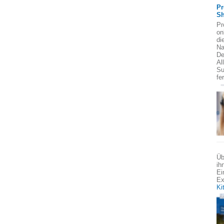
Pr
Sh
Pr
on
di
Na
De
Al
Su
fe
Üb
ih
Ei
Ex
Ki