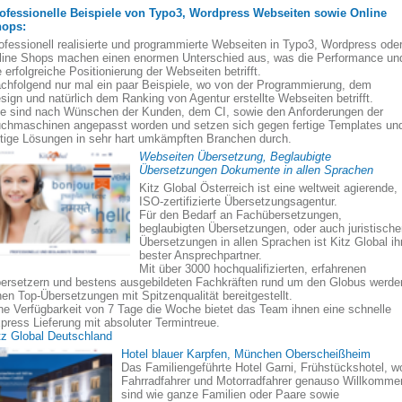
ofessionelle Beispiele von Typo3, Wordpress Webseiten sowie Online
ops:
ofessionell realisierte und programmierte Webseiten in Typo3, Wordpress ode
line Shops machen einen enormen Unterschied aus, was die Performance un
e erfolgreiche Positionierung der Webseiten betrifft.
chfolgend nur mal ein paar Beispiele, wo von der Programmierung, dem
sign und natürlich dem Ranking von Agentur erstellte Webseiten betrifft.
le sind nach Wünschen der Kunden, dem CI, sowie den Anforderungen der
chmaschinen angepasst worden und setzen sich gegen fertige Templates un
rtige Lösungen in sehr hart umkämpften Branchen durch.
Webseiten Übersetzung, Beglaubigte
Übersetzungen Dokumente in allen Sprachen
Kitz Global Österreich ist eine weltweit agierende,
ISO-zertifizierte Übersetzungsagentur.
Für den Bedarf an Fachübersetzungen,
beglaubigten Übersetzungen, oder auch juristisch
Übersetzungen in allen Sprachen ist Kitz Global ih
bester Ansprechpartner.
Mit über 3000 hochqualifizierten, erfahrenen
ersetzern und bestens ausgebildeten Fachkräften rund um den Globus werde
nen Top-Übersetzungen mit Spitzenqualität bereitgestellt.
ne Verfügbarkeit von 7 Tage die Woche bietet das Team ihnen eine schnelle
press Lieferung mit absoluter Termintreue.
tz Global Deutschland
Hotel blauer Karpfen, München Oberscheißheim
Das Familiengeführte Hotel Garni, Frühstückshotel, w
Fahrradfahrer und Motorradfahrer genauso Willkomme
sind wie ganze Familien oder Paare sowie