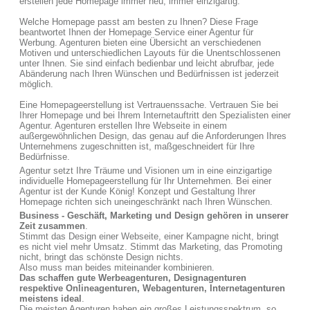
erstellen jede Homepage immer neu, immer einzigartig.
Welche Homepage passt am besten zu Ihnen? Diese Frage
beantwortet Ihnen der Homepage Service einer Agentur für
Werbung. Agenturen bieten eine Übersicht an verschiedenen
Motiven und unterschiedlichen Layouts für die Unentschlossenen
unter Ihnen. Sie sind einfach bedienbar und leicht abrufbar, jede
Abänderung nach Ihren Wünschen und Bedürfnissen ist jederzeit
möglich.
Eine Homepageerstellung ist Vertrauenssache. Vertrauen Sie bei
Ihrer Homepage und bei Ihrem Internetauftritt den Spezialisten einer
Agentur. Agenturen erstellen Ihre Webseite in einem
außergewöhnlichen Design, das genau auf die Anforderungen Ihres
Unternehmens zugeschnitten ist, maßgeschneidert für Ihre
Bedürfnisse.
Agentur setzt Ihre Träume und Visionen um in eine einzigartige
individuelle Homepageerstellung für Ihr Unternehmen. Bei einer
Agentur ist der Kunde König! Konzept und Gestaltung Ihrer
Homepage richten sich uneingeschränkt nach Ihren Wünschen.
Business - Geschäft, Marketing und Design gehören in unserer
Zeit zusammen
.
Stimmt das Design einer Webseite, einer Kampagne nicht, bringt
es nicht viel mehr Umsatz. Stimmt das Marketing, das Promoting
nicht, bringt das schönste Design nichts.
Also muss man beides miteinander kombinieren.
Das schaffen gute Werbeagenturen, Designagenturen
respektive Onlineagenturen, Webagenturen, Internetagenturen
meistens ideal
.
Die meisten Agenturen haben ein großes Leistungsspektrum, so