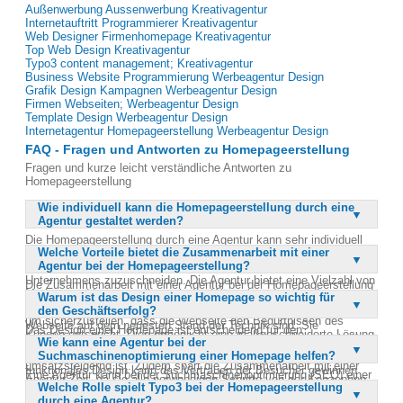
Außenwerbung Aussenwerbung Kreativagentur
Internetauftritt Programmierer Kreativagentur
Web Designer Firmenhomepage Kreativagentur
Top Web Design Kreativagentur
Typo3 content management; Kreativagentur
Business Website Programmierung Werbeagentur Design
Grafik Design Kampagnen Werbeagentur Design
Firmen Webseiten; Werbeagentur Design
Template Design Werbeagentur Design
Internetagentur Homepageerstellung Werbeagentur Design
FAQ - Fragen und Antworten zu Homepageerstellung
Fragen und kurze leicht verständliche Antworten zu
Homepageerstellung
Wie individuell kann die Homepageerstellung durch eine
Agentur gestaltet werden?
Die Homepageerstellung durch eine Agentur kann sehr individuell
Welche Vorteile bietet die Zusammenarbeit mit einer
gestaltet werden. Erfahrene Profis erstellen jede Homepage neu
Agentur bei der Homepageerstellung?
und einzigartig, um sie perfekt auf die Anforderungen des
Unternehmens zuzuschneiden. Die Agentur bietet eine Vielzahl von
Die Zusammenarbeit mit einer Agentur bei der Homepageerstellung
Motiven und Layouts, die nach den Wünschen des Kunden
Warum ist das Design einer Homepage so wichtig für
bietet zahlreiche Vorteile. Eine Agentur verfügt über erfahrene
angepasst werden können. Jede Abänderung ist jederzeit möglich,
den Geschäftserfolg?
Profis, die sicherstellen, dass das Design und die Funktionalität der
um sicherzustellen, dass die Webseite den Bedürfnissen des
Webseite auf dem neuesten Stand der Technik sind. Sie
Das Design einer Homepage ist entscheidend für den
Kunden entspricht. Dies ermöglicht eine maßgeschneiderte Lösung,
kombinieren Design und Marketing, um eine Webseite zu schaffen,
Wie kann eine Agentur bei der
Geschäftserfolg, da es den ersten Eindruck vermittelt, den ein
die die Visionen und Träume des Unternehmens widerspiegelt.
die nicht nur ästhetisch ansprechend, sondern auch
Suchmaschinenoptimierung einer Homepage helfen?
Kunde von einem Unternehmen erhält. Ein ansprechendes und
umsatzsteigernd ist. Zudem spart die Zusammenarbeit mit einer
funktionales Design kann das Vertrauen der Besucher gewinnen
Eine Agentur kann bei der Suchmaschinenoptimierung (SEO) einer
Agentur Zeit, da sie alle notwendigen Schritte von der Konzeption
und sie dazu ermutigen, länger auf der Seite zu bleiben und mehr
Welche Rolle spielt Typo3 bei der Homepageerstellung
Homepage erheblich helfen, indem sie sicherstellt, dass die
bis zur Umsetzung übernimmt. Dies führt zu einem professionellen
über die angebotenen Produkte oder Dienstleistungen zu erfahren.
durch eine Agentur?
Webseite suchmaschinenfreundlich gestaltet ist. Dies umfasst die