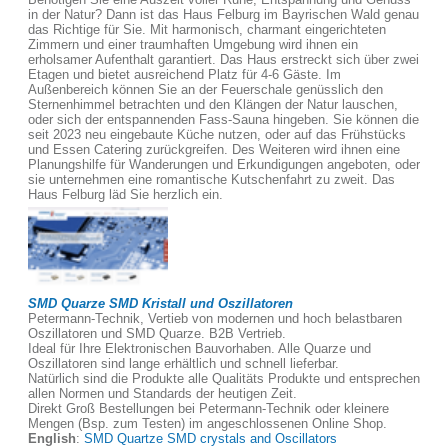
in der Natur? Dann ist das Haus Felburg im Bayrischen Wald genau
das Richtige für Sie. Mit harmonisch, charmant eingerichteten
Zimmern und einer traumhaften Umgebung wird ihnen ein
erholsamer Aufenthalt garantiert. Das Haus erstreckt sich über zwei
Etagen und bietet ausreichend Platz für 4-6 Gäste. Im
Außenbereich können Sie an der Feuerschale genüsslich den
Sternenhimmel betrachten und den Klängen der Natur lauschen,
oder sich der entspannenden Fass-Sauna hingeben. Sie können die
seit 2023 neu eingebaute Küche nutzen, oder auf das Frühstücks
und Essen Catering zurückgreifen. Des Weiteren wird ihnen eine
Planungshilfe für Wanderungen und Erkundigungen angeboten, oder
sie unternehmen eine romantische Kutschenfahrt zu zweit. Das
Haus Felburg läd Sie herzlich ein.
SMD Quarze SMD Kristall und Oszillatoren
Petermann-Technik, Vertieb von modernen und hoch belastbaren
Oszillatoren und SMD Quarze. B2B Vertrieb.
Ideal für Ihre Elektronischen Bauvorhaben. Alle Quarze und
Oszillatoren sind lange erhältlich und schnell lieferbar.
Natürlich sind die Produkte alle Qualitäts Produkte und entsprechen
allen Normen und Standards der heutigen Zeit.
Direkt Groß Bestellungen bei Petermann-Technik oder kleinere
Mengen (Bsp. zum Testen) im angeschlossenen Online Shop.
English
:
SMD Quartze SMD crystals and Oscillators