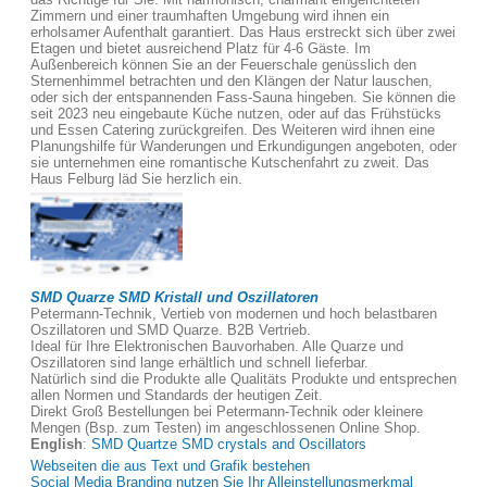
Zimmern und einer traumhaften Umgebung wird ihnen ein
erholsamer Aufenthalt garantiert. Das Haus erstreckt sich über zwei
Etagen und bietet ausreichend Platz für 4-6 Gäste. Im
Außenbereich können Sie an der Feuerschale genüsslich den
Sternenhimmel betrachten und den Klängen der Natur lauschen,
oder sich der entspannenden Fass-Sauna hingeben. Sie können die
seit 2023 neu eingebaute Küche nutzen, oder auf das Frühstücks
und Essen Catering zurückgreifen. Des Weiteren wird ihnen eine
Planungshilfe für Wanderungen und Erkundigungen angeboten, oder
sie unternehmen eine romantische Kutschenfahrt zu zweit. Das
Haus Felburg läd Sie herzlich ein.
SMD Quarze SMD Kristall und Oszillatoren
Petermann-Technik, Vertieb von modernen und hoch belastbaren
Oszillatoren und SMD Quarze. B2B Vertrieb.
Ideal für Ihre Elektronischen Bauvorhaben. Alle Quarze und
Oszillatoren sind lange erhältlich und schnell lieferbar.
Natürlich sind die Produkte alle Qualitäts Produkte und entsprechen
allen Normen und Standards der heutigen Zeit.
Direkt Groß Bestellungen bei Petermann-Technik oder kleinere
Mengen (Bsp. zum Testen) im angeschlossenen Online Shop.
English
:
SMD Quartze SMD crystals and Oscillators
Webseiten die aus Text und Grafik bestehen
Social Media Branding nutzen Sie Ihr Alleinstellungsmerkmal