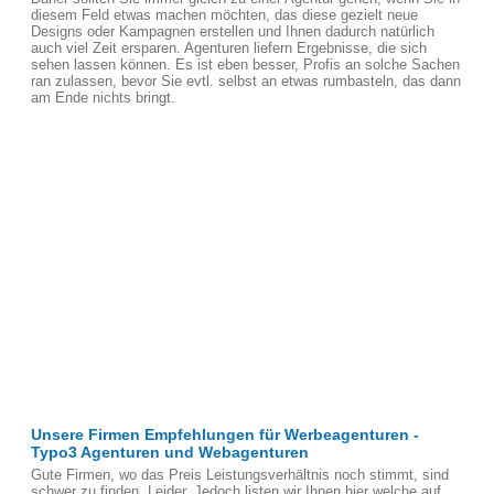
diesem Feld etwas machen möchten, das diese gezielt neue
Designs oder Kampagnen erstellen und Ihnen dadurch natürlich
auch viel Zeit ersparen. Agenturen liefern Ergebnisse, die sich
sehen lassen können. Es ist eben besser, Profis an solche Sachen
ran zulassen, bevor Sie evtl. selbst an etwas rumbasteln, das dann
am Ende nichts bringt.
Unsere Firmen Empfehlungen für Werbeagenturen -
Typo3 Agenturen und Webagenturen
Gute Firmen, wo das Preis Leistungsverhältnis noch stimmt, sind
schwer zu finden, Leider. Jedoch listen wir Ihnen hier welche auf,