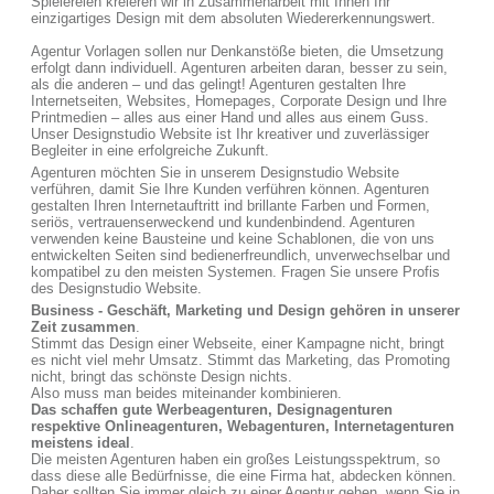
Spielereien kreieren wir in Zusammenarbeit mit Ihnen Ihr
einzigartiges Design mit dem absoluten Wiedererkennungswert.
Agentur Vorlagen sollen nur Denkanstöße bieten, die Umsetzung
erfolgt dann individuell. Agenturen arbeiten daran, besser zu sein,
als die anderen – und das gelingt! Agenturen gestalten Ihre
Internetseiten, Websites, Homepages, Corporate Design und Ihre
Printmedien – alles aus einer Hand und alles aus einem Guss.
Unser Designstudio Website ist Ihr kreativer und zuverlässiger
Begleiter in eine erfolgreiche Zukunft.
Agenturen möchten Sie in unserem Designstudio Website
verführen, damit Sie Ihre Kunden verführen können. Agenturen
gestalten Ihren Internetauftritt ind brillante Farben und Formen,
seriös, vertrauenserweckend und kundenbindend. Agenturen
verwenden keine Bausteine und keine Schablonen, die von uns
entwickelten Seiten sind bedienerfreundlich, unverwechselbar und
kompatibel zu den meisten Systemen. Fragen Sie unsere Profis
des Designstudio Website.
Business - Geschäft, Marketing und Design gehören in unserer
Zeit zusammen
.
Stimmt das Design einer Webseite, einer Kampagne nicht, bringt
es nicht viel mehr Umsatz. Stimmt das Marketing, das Promoting
nicht, bringt das schönste Design nichts.
Also muss man beides miteinander kombinieren.
Das schaffen gute Werbeagenturen, Designagenturen
respektive Onlineagenturen, Webagenturen, Internetagenturen
meistens ideal
.
Die meisten Agenturen haben ein großes Leistungsspektrum, so
dass diese alle Bedürfnisse, die eine Firma hat, abdecken können.
Daher sollten Sie immer gleich zu einer Agentur gehen, wenn Sie in