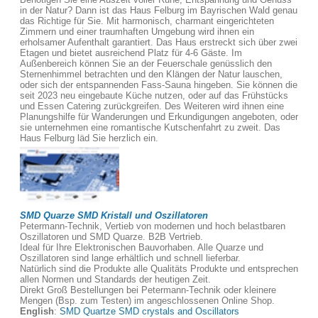
in der Natur? Dann ist das Haus Felburg im Bayrischen Wald genau
das Richtige für Sie. Mit harmonisch, charmant eingerichteten
Zimmern und einer traumhaften Umgebung wird ihnen ein
erholsamer Aufenthalt garantiert. Das Haus erstreckt sich über zwei
Etagen und bietet ausreichend Platz für 4-6 Gäste. Im
Außenbereich können Sie an der Feuerschale genüsslich den
Sternenhimmel betrachten und den Klängen der Natur lauschen,
oder sich der entspannenden Fass-Sauna hingeben. Sie können die
seit 2023 neu eingebaute Küche nutzen, oder auf das Frühstücks
und Essen Catering zurückgreifen. Des Weiteren wird ihnen eine
Planungshilfe für Wanderungen und Erkundigungen angeboten, oder
sie unternehmen eine romantische Kutschenfahrt zu zweit. Das
Haus Felburg läd Sie herzlich ein.
SMD Quarze SMD Kristall und Oszillatoren
Petermann-Technik, Vertieb von modernen und hoch belastbaren
Oszillatoren und SMD Quarze. B2B Vertrieb.
Ideal für Ihre Elektronischen Bauvorhaben. Alle Quarze und
Oszillatoren sind lange erhältlich und schnell lieferbar.
Natürlich sind die Produkte alle Qualitäts Produkte und entsprechen
allen Normen und Standards der heutigen Zeit.
Direkt Groß Bestellungen bei Petermann-Technik oder kleinere
Mengen (Bsp. zum Testen) im angeschlossenen Online Shop.
English
:
SMD Quartze SMD crystals and Oscillators