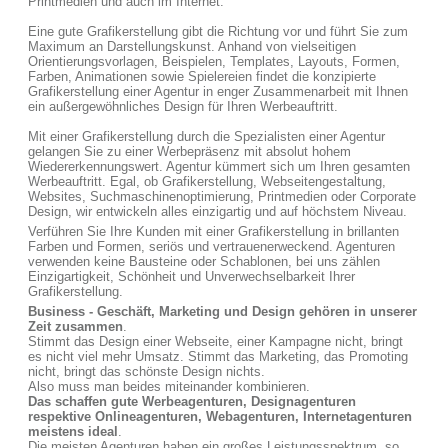
Printmedien und auch im Internet.
Eine gute Grafikerstellung gibt die Richtung vor und führt Sie zum
Maximum an Darstellungskunst. Anhand von vielseitigen
Orientierungsvorlagen, Beispielen, Templates, Layouts, Formen,
Farben, Animationen sowie Spielereien findet die konzipierte
Grafikerstellung einer Agentur in enger Zusammenarbeit mit Ihnen
ein außergewöhnliches Design für Ihren Werbeauftritt.
Mit einer Grafikerstellung durch die Spezialisten einer Agentur
gelangen Sie zu einer Werbepräsenz mit absolut hohem
Wiedererkennungswert. Agentur kümmert sich um Ihren gesamten
Werbeauftritt. Egal, ob Grafikerstellung, Webseitengestaltung,
Websites, Suchmaschinenoptimierung, Printmedien oder Corporate
Design, wir entwickeln alles einzigartig und auf höchstem Niveau.
Verführen Sie Ihre Kunden mit einer Grafikerstellung in brillanten
Farben und Formen, seriös und vertrauenerweckend. Agenturen
verwenden keine Bausteine oder Schablonen, bei uns zählen
Einzigartigkeit, Schönheit und Unverwechselbarkeit Ihrer
Grafikerstellung.
Business - Geschäft, Marketing und Design gehören in unserer
Zeit zusammen
.
Stimmt das Design einer Webseite, einer Kampagne nicht, bringt
es nicht viel mehr Umsatz. Stimmt das Marketing, das Promoting
nicht, bringt das schönste Design nichts.
Also muss man beides miteinander kombinieren.
Das schaffen gute Werbeagenturen, Designagenturen
respektive Onlineagenturen, Webagenturen, Internetagenturen
meistens ideal
.
Die meisten Agenturen haben ein großes Leistungsspektrum, so