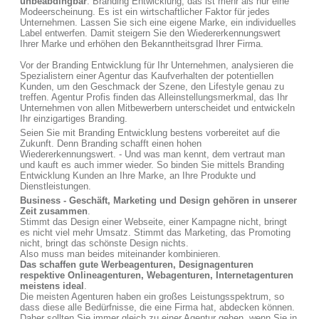
unbeabdingbar
. Branding Entwicklung, das ist mehr als nur eine
Modeerscheinung. Es ist ein wirtschaftlicher Faktor für jedes
Unternehmen. Lassen Sie sich eine eigene Marke, ein individuelles
Label entwerfen. Damit steigern Sie den Wiedererkennungswert
Ihrer Marke und erhöhen den Bekanntheitsgrad Ihrer Firma.
Vor der Branding Entwicklung für Ihr Unternehmen, analysieren die
Spezialistern einer Agentur das Kaufverhalten der potentiellen
Kunden, um den Geschmack der Szene, den Lifestyle genau zu
treffen. Agentur Profis finden das Alleinstellungsmerkmal, das Ihr
Unternehmen von allen Mitbewerbern unterscheidet und entwickeln
Ihr einzigartiges Branding.
Seien Sie mit Branding Entwicklung bestens vorbereitet auf die
Zukunft. Denn Branding schafft einen hohen
Wiedererkennungswert. - Und was man kennt, dem vertraut man
und kauft es auch immer wieder. So binden Sie mittels Branding
Entwicklung Kunden an Ihre Marke, an Ihre Produkte und
Dienstleistungen.
Business - Geschäft, Marketing und Design gehören in unserer
Zeit zusammen
.
Stimmt das Design einer Webseite, einer Kampagne nicht, bringt
es nicht viel mehr Umsatz. Stimmt das Marketing, das Promoting
nicht, bringt das schönste Design nichts.
Also muss man beides miteinander kombinieren.
Das schaffen gute Werbeagenturen, Designagenturen
respektive Onlineagenturen, Webagenturen, Internetagenturen
meistens ideal
.
Die meisten Agenturen haben ein großes Leistungsspektrum, so
dass diese alle Bedürfnisse, die eine Firma hat, abdecken können.
Daher sollten Sie immer gleich zu einer Agentur gehen, wenn Sie in