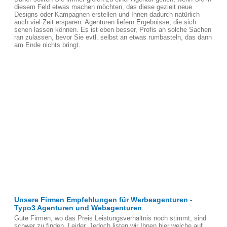
diesem Feld etwas machen möchten, das diese gezielt neue
Designs oder Kampagnen erstellen und Ihnen dadurch natürlich
auch viel Zeit ersparen. Agenturen liefern Ergebnisse, die sich
sehen lassen können. Es ist eben besser, Profis an solche Sachen
ran zulassen, bevor Sie evtl. selbst an etwas rumbasteln, das dann
am Ende nichts bringt.
Unsere Firmen Empfehlungen für Werbeagenturen -
Typo3 Agenturen und Webagenturen
Gute Firmen, wo das Preis Leistungsverhältnis noch stimmt, sind
schwer zu finden, Leider. Jedoch listen wir Ihnen hier welche auf,