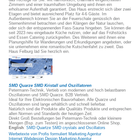
Zimmern und einer traumhaften Umgebung wird ihnen ein
erholsamer Aufenthalt garantiert. Das Haus erstreckt sich über zwei
Etagen und bietet ausreichend Platz für 4-6 Gäste. Im
Außenbereich können Sie an der Feuerschale genüsslich den
Sternenhimmel betrachten und den Klängen der Natur lauschen,
oder sich der entspannenden Fass-Sauna hingeben. Sie können die
seit 2023 neu eingebaute Küche nutzen, oder auf das Frühstücks
und Essen Catering zurückgreifen. Des Weiteren wird ihnen eine
Planungshilfe für Wanderungen und Erkundigungen angeboten, oder
sie unternehmen eine romantische Kutschenfahrt zu zweit. Das
Haus Felburg läd Sie herzlich ein.
SMD Quarze SMD Kristall und Oszillatoren
Petermann-Technik, Vertieb von modernen und hoch belastbaren
Oszillatoren und SMD Quarze. B2B Vertrieb.
Ideal für Ihre Elektronischen Bauvorhaben. Alle Quarze und
Oszillatoren sind lange erhältlich und schnell lieferbar.
Natürlich sind die Produkte alle Qualitäts Produkte und entsprechen
allen Normen und Standards der heutigen Zeit.
Direkt Groß Bestellungen bei Petermann-Technik oder kleinere
Mengen (Bsp. zum Testen) im angeschlossenen Online Shop.
English
:
SMD Quartze SMD crystals and Oscillators
Werbetexte von Profis formuliert Marketing Agentur
Internet Webdesign Design Marketing Agentur