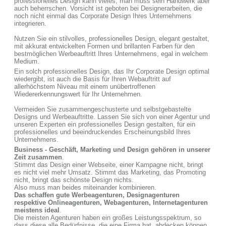
professionelles Design kann vieles, man muss sein Handwerk aber
auch beherrschen. Vorsicht ist geboten bei Designerarbeiten, die
noch nicht einmal das Corporate Design Ihres Unternehmens
integrieren.
Nutzen Sie ein stilvolles, professionelles Design, elegant gestaltet,
mit akkurat entwickelten Formen und brillanten Farben für den
bestmöglichen Werbeauftritt Ihres Unternehmens, egal in welchem
Medium.
Ein solch professionelles Design, das Ihr Corporate Design optimal
wiedergibt, ist auch die Basis für Ihren Webauftritt auf
allerhöchstem Niveau mit einem unübertroffenen
Wiedererkennungswert für Ihr Unternehmen.
Vermeiden Sie zusammengeschusterte und selbstgebastelte
Designs und Werbeauftritte. Lassen Sie sich von einer Agentur und
unseren Experten ein professionelles Design gestalten, für ein
professionelles und beeindruckendes Erscheinungsbild Ihres
Unternehmens.
Business - Geschäft, Marketing und Design gehören in unserer
Zeit zusammen
.
Stimmt das Design einer Webseite, einer Kampagne nicht, bringt
es nicht viel mehr Umsatz. Stimmt das Marketing, das Promoting
nicht, bringt das schönste Design nichts.
Also muss man beides miteinander kombinieren.
Das schaffen gute Werbeagenturen, Designagenturen
respektive Onlineagenturen, Webagenturen, Internetagenturen
meistens ideal
.
Die meisten Agenturen haben ein großes Leistungsspektrum, so
dass diese alle Bedürfnisse, die eine Firma hat, abdecken können.