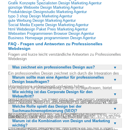
Grafik Konzepte Spezialisten Design Marketing Agentur
günstige Webseite Design Marketing Agentur
Produktdesign Designstudio Marketing Agentur
typo 3 shop Design Marketing Agentur
gute Werbung Design Marketing Agentur
Social Media Experte Design Marketing Agentur
html Webdesign Paket Preis Marketing Agentur
Webseiten Programmieren Browser Design Agentur
Business Homepage programmieren Design Agentur
FAQ - Fragen und Antworten zu Professionelles
Webdesign
Fragen und kurze leicht verständliche Antworten zu Professionelles
Webdesign
Was zeichnet ein professionelles Design aus?
Ein professionelles Design zeichnet sich durch die Integration des
Warum sollte man eine Agentur für professionelles
Corporate Designs, stilvolle Eleganz und die Verwendung brillanter
Design beauftragen?
Farben aus. Es ist wichtig, dass das Design die Identität des
Unternehmens widerspiegelt und einen hohen
Eine Agentur für professionelles Design zu beauftragen, bietet
Wiedererkennungswert bietet. Professionelle Designs sind nicht nur
Wie wichtig ist das Corporate Design für den
zahlreiche Vorteile. Agenturen verfügen über ein breites
ästhetisch ansprechend, sondern auch funktional und
Webauftritt?
Leistungsspektrum und können alle Bedürfnisse eines
benutzerfreundlich. Sie tragen dazu bei, den besten Werbeauftritt
Unternehmens abdecken. Sie kombinieren Design und Marketing,
Das Corporate Design ist entscheidend für den Webauftritt, da es
eines Unternehmens zu gewährleisten, unabhängig vom Medium.
um den Umsatz zu steigern und die Markenbekanntheit zu erhöhen.
Welche Rolle spielt das Design bei der
die Identität und Werte eines Unternehmens widerspiegelt. Ein
Ein solches Design wird von Experten entwickelt, die ihr Handwerk
Professionelle Agenturen sparen Zeit und liefern Ergebnisse, die
Suchmaschinenoptimierung (SEO)?
konsistentes Corporate Design sorgt für einen hohen
beherrschen und die Wünsche und Visionen des Kunden umsetzen
sich sehen lassen können. Sie vermeiden die Risiken von
Wiedererkennungswert und stärkt das Markenimage. Es ist wichtig,
können.
Das Design spielt eine wesentliche Rolle bei der
selbstgebastelten Designs, die oft nicht den gewünschten Erfolg
dass das Webdesign die Farben, Formen und Schriftarten des
Warum ist die Kombination von Design und Marketing
Suchmaschinenoptimierung (SEO), da es die Benutzererfahrung
bringen. Mit ihrer Expertise stellen sie sicher, dass das Design
Corporate Designs integriert. Dadurch wird ein einheitliches
wichtig?
und die technische Struktur einer Webseite beeinflusst. Ein gut
sowohl ästhetisch als auch funktional ist.
Erscheinungsbild gewährleistet, das Vertrauen bei den Kunden
gestaltetes Design sorgt für eine schnelle Ladezeit, eine einfache