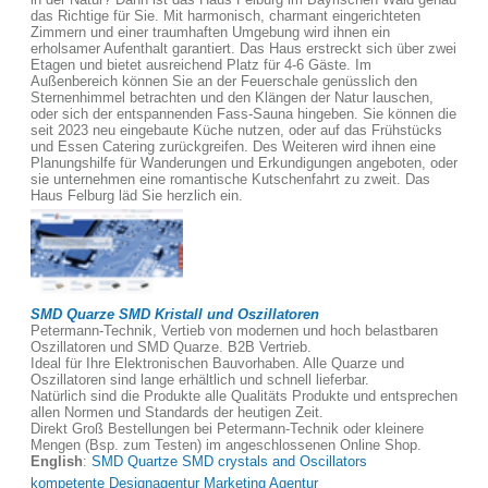
das Richtige für Sie. Mit harmonisch, charmant eingerichteten
Zimmern und einer traumhaften Umgebung wird ihnen ein
erholsamer Aufenthalt garantiert. Das Haus erstreckt sich über zwei
Etagen und bietet ausreichend Platz für 4-6 Gäste. Im
Außenbereich können Sie an der Feuerschale genüsslich den
Sternenhimmel betrachten und den Klängen der Natur lauschen,
oder sich der entspannenden Fass-Sauna hingeben. Sie können die
seit 2023 neu eingebaute Küche nutzen, oder auf das Frühstücks
und Essen Catering zurückgreifen. Des Weiteren wird ihnen eine
Planungshilfe für Wanderungen und Erkundigungen angeboten, oder
sie unternehmen eine romantische Kutschenfahrt zu zweit. Das
Haus Felburg läd Sie herzlich ein.
SMD Quarze SMD Kristall und Oszillatoren
Petermann-Technik, Vertieb von modernen und hoch belastbaren
Oszillatoren und SMD Quarze. B2B Vertrieb.
Ideal für Ihre Elektronischen Bauvorhaben. Alle Quarze und
Oszillatoren sind lange erhältlich und schnell lieferbar.
Natürlich sind die Produkte alle Qualitäts Produkte und entsprechen
allen Normen und Standards der heutigen Zeit.
Direkt Groß Bestellungen bei Petermann-Technik oder kleinere
Mengen (Bsp. zum Testen) im angeschlossenen Online Shop.
English
:
SMD Quartze SMD crystals and Oscillators
kompetente Designagentur Marketing Agentur